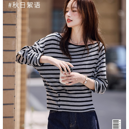
３．未成年的使用者請事先徵得法定代理人或監護人之同意方可使用
付款後7-11取貨
「AFTEE先享後付」，若未經同意申辦者引起之損失，本公司不負相關責
任。
每筆NT$80，滿NT$699(含以上)免運費
４．使用「AFTEE先享後付」時，將依據個別帳號之用戶狀況，依本公司即
時審查核予不同之上限額度；若仍有額度不足之情形，本公司將視審查結果
宅配
請求用戶進行身份認證。
每筆NT$70，滿NT$699(含以上)免運費
５．嚴禁一人註冊多個帳號或使用他人資訊註冊。若發現惡意使用之情形，
恩沛科技股份有限公司將有權停止該用戶之使用額度並採取法律行動。
離島-郵局寄送
每筆NT$90，滿NT$699(含以上)免運費
國家/地區配送
查看運費