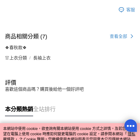
客服
商品相關分類 (7)
查看全部
🍀春秋款🍀
👚上衣分類
長袖上衣
評價
喜歡這個商品嗎？購買後給他一個好評吧
本分類熱銷
全站排行
本網站中使用 cookie，欲查詢有關本網站使用 cookie 方式之詳情，及若您不希
熱門標籤
望在電腦上使用 cookie 時應如何變更電腦的 cookie 設定，請參閱本網站「
隱私
權條款
」之 Cookie 聲明。您繼續使用本網站即表示您同意本公司得按本網站使