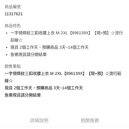
商品編號
超商取貨付款
11317621
LINE Pay
商品特色
Apple Pay
一字領條紋三釦收腰上衣 M-2XL【896139X】【現+預】☆流行
前線☆
街口支付
現貨 2個工作天，預購商品 3天~14個工作天
悠遊付
急需現貨請分開結單
Google Pay
銷售重點
一字領條紋三釦收腰上衣 M-2XL【896139X】【現+預】☆流行前
全支付
線☆
全盈+PAY
現貨 2個工作天，預購商品 3天~14個工作天
急需現貨請分開結單
大哥付你分期
相關說明
【大哥付你分期使用說明】
AFTEE先享後付
1.本服務由台灣大哥大提供，台灣大哥大用戶可立即使用無須另外申請。
2.付款方式選擇「大哥付你分期」，訂單成立後會自動跳轉到大哥付的交易
相關說明
詳細說明
相關推薦
流程，驗證手機門號後，選擇欲分期的期數、繳款截止日，確認付款後即完
【關於「AFTEE先享後付」】