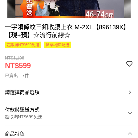
一字領條紋三釦收腰上衣 M-2XL【896139X】
【現+預】☆流行前線☆
超取滿NT$699免運
國家/地區配送
NT$1,198
NT$599
已賣出：7件
請選擇商品選項
付款與運送方式
超取滿NT$699免運
付款方式
商品特色
信用卡一次付款