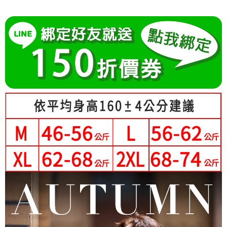
成交易。
Hami Point
AFTEE先享後付是「在收到商品之後才付款」的支付方式。 讓您購物簡單
3.實際核准額度、可分期數及費用金額請依後續交易確認頁面所載為準。
便利好安心！
相關說明
4.訂單成立30分鐘內，如未前往確認交易或遇審核未通過，訂單將自動取
１．簡單：不需註冊會員、不需綁卡、不需儲值。
「Hami Point」為中華電信所提供之點數服務，可於會員專區綁定中華電信
消。如遇「轉專審核」未通過狀況，表示未達大哥付你分期系統評分，恕無
２．便利：只要手機號碼，簡訊認證，即可結帳。
ATM付款
會員帳號後，即可在購物車使用 Hami Point 折抵消費金額 (1點等於1元)。
法說明評估內容。
３．安心：先確認商品／服務後，再付款。
【繳款方式說明】
1.分期款項不併入電信帳單，「大哥付你分期」於每月結算日後寄送繳費提
運送方式
【「AFTEE先享後付」結帳流程】
醒簡訊。
１．於結帳方式選擇「AFTEE先享後付」後，將跳轉至「AFTEE先享後付」
2.透過簡訊連結打開帳單後，可選擇「超商條碼／台灣大直營門市／銀行轉
全家付款取貨
結帳頁面，進行簡訊認證並確認金額後，即可完成結帳。
帳／街口支付／iPASS MONEY」等通路繳費。
２．訂單成立數日內，您將收到繳費通知簡訊。
每筆NT$80，滿NT$699(含以上)免運費
３．收到繳費通知簡訊後14天內，點擊此簡訊中的連結，可透過四大超商／
【注意事項】
ATM／網路銀行／等多元方式進行付款，方視為交易完成。
付款後全家取貨
1.本服務係由「台灣大哥大股份有限公司」（以下簡稱本公司）所提供，讓
※ 請注意：結帳手續完成當下不需立刻繳費，但若您需要取消訂單，請聯絡
用戶於交易時，得透過本服務購買商品或服務，並由商店將買賣／分期付款
每筆NT$80，滿NT$699(含以上)免運費
購買商品的店家。未經商家同意取消之訂單仍視為有效，需透過AFTEE先享
買賣價金債權讓與本公司後，依約使用本公司帳單繳交帳款。
後付繳納相關費用。
2.基於同意付款使用「大哥付你分期」之契約關係目的，商店將以您的個人
萊爾富取貨付款
※ 交易是否成功請以「AFTEE先享後付 」之結帳頁面顯示為準，若有關於
資料（包含姓名、電話或地址）提供予台灣大哥大進項蒐集、處理及利用，
是否繳費成功／繳費後需取消欲退款等相關疑問，請聯繫「AFTEE先享後付
每筆NT$80，滿NT$699(含以上)免運費
由本公司與您本人進行分期帳單所需資料之確認、核對及更正。
客戶支援中心」
https://netprotections.freshdesk.com/support/home
3.完整用戶服務條款，請詳閱以下連結：
https://oppay.tw/userRule
付款後萊爾富取貨
【注意事項】
每筆NT$80，滿NT$699(含以上)免運費
１．透過由恩沛科技股份有限公司提供之「AFTEE先享後付」服務完成之交
易，需依本服務之必要範圍內提供個人資料，並將交易相關給付款項請求債
7-11付款取貨
權轉讓予恩沛科技股份有限公司。
２．關於個人資料處理事宜，請瀏覽以下網址：
每筆NT$80，滿NT$699(含以上)免運費
https://aftee.tw/terms/#terms3