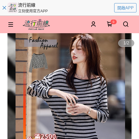
流行前線
開啟APP
立刻使用官方APP
0
1
/
2