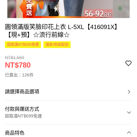
圓領滿版笑臉印花上衣 L-5XL【416091X】
【現+預】☆流行前線☆
超取滿NT$699免運
國家/地區配送
NT$1,560
NT$780
已賣出：126件
請選擇商品選項
付款與運送方式
超取滿NT$699免運
付款方式
商品特色
信用卡一次付款