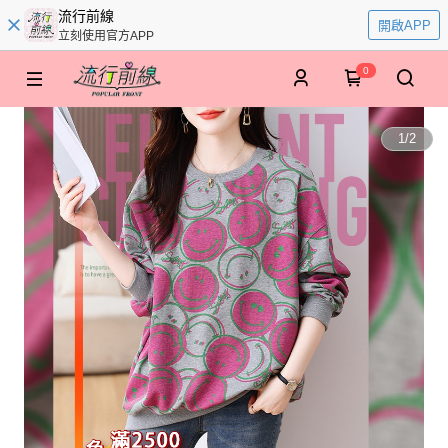
流行前線
開啟APP
立刻使用官方APP
0
1
/
2