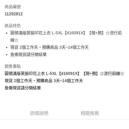
商品編號
超商取貨付款
11292812
LINE Pay
商品特色
Apple Pay
圓領滿版笑臉印花上衣 L-5XL【416091X】【現+預】☆流行前
線☆
街口支付
現貨 2個工作天，預購商品 3天~14個工作天
悠遊付
急需現貨請分開結單
Google Pay
銷售重點
圓領滿版笑臉印花上衣 L-5XL【416091X】【現+預】☆流行前線☆
全支付
現貨 2個工作天，預購商品 3天~14個工作天
全盈+PAY
急需現貨請分開結單
大哥付你分期
相關說明
【大哥付你分期使用說明】
AFTEE先享後付
詳細說明
相關推薦
1.本服務由台灣大哥大提供，台灣大哥大用戶可立即使用無須另外申請。
2.付款方式選擇「大哥付你分期」，訂單成立後會自動跳轉到大哥付的交易
相關說明
流程，驗證手機門號後，選擇欲分期的期數、繳款截止日，確認付款後即完
【關於「AFTEE先享後付」】