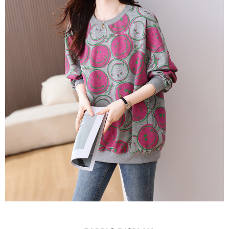
３．未成年的使用者請事先徵得法定代理人或監護人之同意方可使用
宅配
「AFTEE先享後付」，若未經同意申辦者引起之損失，本公司不負相關責
任。
每筆NT$70，滿NT$699(含以上)免運費
４．使用「AFTEE先享後付」時，將依據個別帳號之用戶狀況，依本公司即
時審查核予不同之上限額度；若仍有額度不足之情形，本公司將視審查結果
離島-郵局寄送
請求用戶進行身份認證。
每筆NT$90，滿NT$699(含以上)免運費
５．嚴禁一人註冊多個帳號或使用他人資訊註冊。若發現惡意使用之情形，
恩沛科技股份有限公司將有權停止該用戶之使用額度並採取法律行動。
國家/地區配送
查看運費