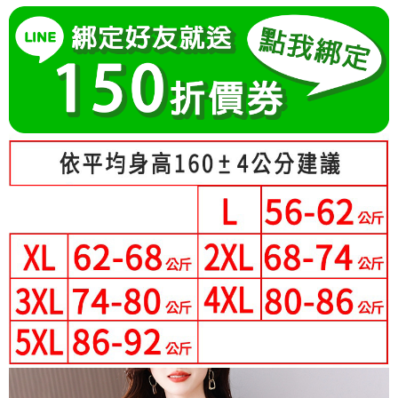
成交易。
Hami Point
AFTEE先享後付是「在收到商品之後才付款」的支付方式。 讓您購物簡單
3.實際核准額度、可分期數及費用金額請依後續交易確認頁面所載為準。
便利好安心！
相關說明
4.訂單成立30分鐘內，如未前往確認交易或遇審核未通過，訂單將自動取
１．簡單：不需註冊會員、不需綁卡、不需儲值。
「Hami Point」為中華電信所提供之點數服務，可於會員專區綁定中華電信
消。如遇「轉專審核」未通過狀況，表示未達大哥付你分期系統評分，恕無
２．便利：只要手機號碼，簡訊認證，即可結帳。
ATM付款
會員帳號後，即可在購物車使用 Hami Point 折抵消費金額 (1點等於1元)。
法說明評估內容。
３．安心：先確認商品／服務後，再付款。
【繳款方式說明】
1.分期款項不併入電信帳單，「大哥付你分期」於每月結算日後寄送繳費提
運送方式
【「AFTEE先享後付」結帳流程】
醒簡訊。
１．於結帳方式選擇「AFTEE先享後付」後，將跳轉至「AFTEE先享後付」
2.透過簡訊連結打開帳單後，可選擇「超商條碼／台灣大直營門市／銀行轉
全家付款取貨
結帳頁面，進行簡訊認證並確認金額後，即可完成結帳。
帳／街口支付／iPASS MONEY」等通路繳費。
２．訂單成立數日內，您將收到繳費通知簡訊。
每筆NT$80，滿NT$699(含以上)免運費
３．收到繳費通知簡訊後14天內，點擊此簡訊中的連結，可透過四大超商／
【注意事項】
ATM／網路銀行／等多元方式進行付款，方視為交易完成。
付款後全家取貨
1.本服務係由「台灣大哥大股份有限公司」（以下簡稱本公司）所提供，讓
※ 請注意：結帳手續完成當下不需立刻繳費，但若您需要取消訂單，請聯絡
用戶於交易時，得透過本服務購買商品或服務，並由商店將買賣／分期付款
每筆NT$80，滿NT$699(含以上)免運費
購買商品的店家。未經商家同意取消之訂單仍視為有效，需透過AFTEE先享
買賣價金債權讓與本公司後，依約使用本公司帳單繳交帳款。
後付繳納相關費用。
2.基於同意付款使用「大哥付你分期」之契約關係目的，商店將以您的個人
付款後萊爾富取貨
※ 交易是否成功請以「AFTEE先享後付 」之結帳頁面顯示為準，若有關於
資料（包含姓名、電話或地址）提供予台灣大哥大進項蒐集、處理及利用，
是否繳費成功／繳費後需取消欲退款等相關疑問，請聯繫「AFTEE先享後付
每筆NT$80，滿NT$699(含以上)免運費
由本公司與您本人進行分期帳單所需資料之確認、核對及更正。
客戶支援中心」
https://netprotections.freshdesk.com/support/home
3.完整用戶服務條款，請詳閱以下連結：
https://oppay.tw/userRule
7-11付款取貨
【注意事項】
每筆NT$80，滿NT$699(含以上)免運費
１．透過由恩沛科技股份有限公司提供之「AFTEE先享後付」服務完成之交
易，需依本服務之必要範圍內提供個人資料，並將交易相關給付款項請求債
付款後7-11取貨
權轉讓予恩沛科技股份有限公司。
２．關於個人資料處理事宜，請瀏覽以下網址：
每筆NT$80，滿NT$699(含以上)免運費
https://aftee.tw/terms/#terms3