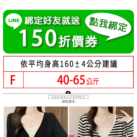
成交易。
Hami Point
AFTEE先享後付是「在收到商品之後才付款」的支付方式。 讓您購物簡單
3.實際核准額度、可分期數及費用金額請依後續交易確認頁面所載為準。
便利好安心！
相關說明
4.訂單成立30分鐘內，如未前往確認交易或遇審核未通過，訂單將自動取
１．簡單：不需註冊會員、不需綁卡、不需儲值。
「Hami Point」為中華電信所提供之點數服務，可於會員專區綁定中華電信
消。如遇「轉專審核」未通過狀況，表示未達大哥付你分期系統評分，恕無
２．便利：只要手機號碼，簡訊認證，即可結帳。
ATM付款
會員帳號後，即可在購物車使用 Hami Point 折抵消費金額 (1點等於1元)。
法說明評估內容。
３．安心：先確認商品／服務後，再付款。
【繳款方式說明】
1.分期款項不併入電信帳單，「大哥付你分期」於每月結算日後寄送繳費提
運送方式
【「AFTEE先享後付」結帳流程】
醒簡訊。
１．於結帳方式選擇「AFTEE先享後付」後，將跳轉至「AFTEE先享後付」
2.透過簡訊連結打開帳單後，可選擇「超商條碼／台灣大直營門市／銀行轉
全家付款取貨
結帳頁面，進行簡訊認證並確認金額後，即可完成結帳。
帳／街口支付／iPASS MONEY」等通路繳費。
２．訂單成立數日內，您將收到繳費通知簡訊。
每筆NT$80，滿NT$699(含以上)免運費
３．收到繳費通知簡訊後14天內，點擊此簡訊中的連結，可透過四大超商／
【注意事項】
ATM／網路銀行／等多元方式進行付款，方視為交易完成。
付款後全家取貨
1.本服務係由「台灣大哥大股份有限公司」（以下簡稱本公司）所提供，讓
※ 請注意：結帳手續完成當下不需立刻繳費，但若您需要取消訂單，請聯絡
用戶於交易時，得透過本服務購買商品或服務，並由商店將買賣／分期付款
每筆NT$80，滿NT$699(含以上)免運費
購買商品的店家。未經商家同意取消之訂單仍視為有效，需透過AFTEE先享
買賣價金債權讓與本公司後，依約使用本公司帳單繳交帳款。
後付繳納相關費用。
2.基於同意付款使用「大哥付你分期」之契約關係目的，商店將以您的個人
付款後萊爾富取貨
※ 交易是否成功請以「AFTEE先享後付 」之結帳頁面顯示為準，若有關於
資料（包含姓名、電話或地址）提供予台灣大哥大進項蒐集、處理及利用，
是否繳費成功／繳費後需取消欲退款等相關疑問，請聯繫「AFTEE先享後付
每筆NT$80，滿NT$699(含以上)免運費
由本公司與您本人進行分期帳單所需資料之確認、核對及更正。
客戶支援中心」
https://netprotections.freshdesk.com/support/home
3.完整用戶服務條款，請詳閱以下連結：
https://oppay.tw/userRule
7-11付款取貨
【注意事項】
每筆NT$80，滿NT$699(含以上)免運費
１．透過由恩沛科技股份有限公司提供之「AFTEE先享後付」服務完成之交
易，需依本服務之必要範圍內提供個人資料，並將交易相關給付款項請求債
付款後7-11取貨
權轉讓予恩沛科技股份有限公司。
２．關於個人資料處理事宜，請瀏覽以下網址：
每筆NT$80，滿NT$699(含以上)免運費
https://aftee.tw/terms/#terms3