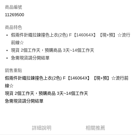
商品編號
超商取貨付款
11269500
LINE Pay
商品特色
Apple Pay
假兩件針織拉鍊撞色上衣(2色) F【146064X】【現+預】☆流行
前線☆
街口支付
現貨 2個工作天，預購商品 3天~14個工作天
悠遊付
急需現貨請分開結單
Google Pay
銷售重點
假兩件針織拉鍊撞色上衣(2色) F【146064X】【現+預】☆流行前
全支付
線☆
全盈+PAY
現貨 2個工作天，預購商品 3天~14個工作天
急需現貨請分開結單
大哥付你分期
相關說明
【大哥付你分期使用說明】
AFTEE先享後付
1.本服務由台灣大哥大提供，台灣大哥大用戶可立即使用無須另外申請。
2.付款方式選擇「大哥付你分期」，訂單成立後會自動跳轉到大哥付的交易
相關說明
詳細說明
相關推薦
流程，驗證手機門號後，選擇欲分期的期數、繳款截止日，確認付款後即完
【關於「AFTEE先享後付」】