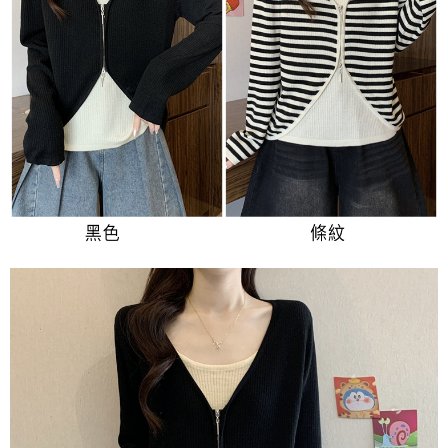
３．未成年的使用者請事先徵得法定代理人或監護人之同意方可使用
宅配
「AFTEE先享後付」，若未經同意申辦者引起之損失，本公司不負相關責
任。
每筆NT$70，滿NT$699(含以上)免運費
４．使用「AFTEE先享後付」時，將依據個別帳號之用戶狀況，依本公司即
時審查核予不同之上限額度；若仍有額度不足之情形，本公司將視審查結果
離島-郵局寄送
請求用戶進行身份認證。
每筆NT$90，滿NT$699(含以上)免運費
５．嚴禁一人註冊多個帳號或使用他人資訊註冊。若發現惡意使用之情形，
恩沛科技股份有限公司將有權停止該用戶之使用額度並採取法律行動。
國家/地區配送
查看運費