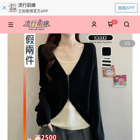
流行前線
開啟APP
立刻使用官方APP
0
1
/
2