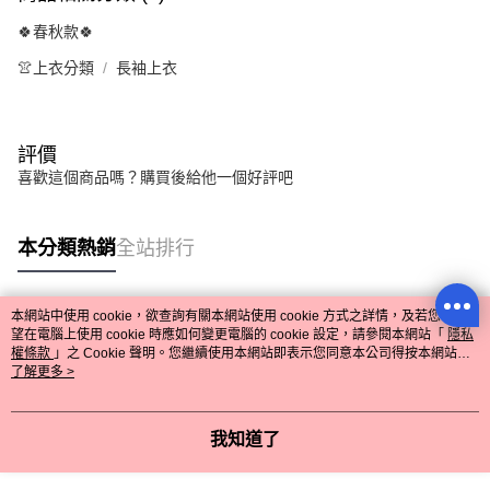
🍀春秋款🍀
👚上衣分類
長袖上衣
評價
喜歡這個商品嗎？購買後給他一個好評吧
本分類熱銷
全站排行
本網站中使用 cookie，欲查詢有關本網站使用 cookie 方式之詳情，及若您不希
熱門標籤
望在電腦上使用 cookie 時應如何變更電腦的 cookie 設定，請參閱本網站「
隱私
權條款
」之 Cookie 聲明。您繼續使用本網站即表示您同意本公司得按本網站使
用條款之 Cookie 聲明使用 cookie。
了解更多 >
我知道了