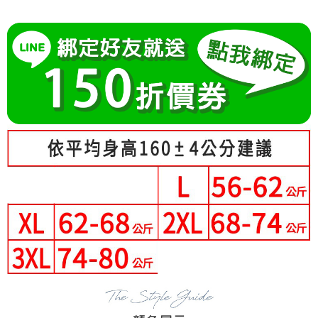
成交易。
Hami Point
AFTEE先享後付是「在收到商品之後才付款」的支付方式。 讓您購物簡單
3.實際核准額度、可分期數及費用金額請依後續交易確認頁面所載為準。
便利好安心！
相關說明
4.訂單成立30分鐘內，如未前往確認交易或遇審核未通過，訂單將自動取
１．簡單：不需註冊會員、不需綁卡、不需儲值。
「Hami Point」為中華電信所提供之點數服務，可於會員專區綁定中華電信
消。如遇「轉專審核」未通過狀況，表示未達大哥付你分期系統評分，恕無
２．便利：只要手機號碼，簡訊認證，即可結帳。
ATM付款
會員帳號後，即可在購物車使用 Hami Point 折抵消費金額 (1點等於1元)。
法說明評估內容。
３．安心：先確認商品／服務後，再付款。
【繳款方式說明】
1.分期款項不併入電信帳單，「大哥付你分期」於每月結算日後寄送繳費提
運送方式
【「AFTEE先享後付」結帳流程】
醒簡訊。
１．於結帳方式選擇「AFTEE先享後付」後，將跳轉至「AFTEE先享後付」
2.透過簡訊連結打開帳單後，可選擇「超商條碼／台灣大直營門市／銀行轉
全家付款取貨
結帳頁面，進行簡訊認證並確認金額後，即可完成結帳。
帳／街口支付／iPASS MONEY」等通路繳費。
２．訂單成立數日內，您將收到繳費通知簡訊。
每筆NT$80，滿NT$699(含以上)免運費
３．收到繳費通知簡訊後14天內，點擊此簡訊中的連結，可透過四大超商／
【注意事項】
ATM／網路銀行／等多元方式進行付款，方視為交易完成。
付款後全家取貨
1.本服務係由「台灣大哥大股份有限公司」（以下簡稱本公司）所提供，讓
※ 請注意：結帳手續完成當下不需立刻繳費，但若您需要取消訂單，請聯絡
用戶於交易時，得透過本服務購買商品或服務，並由商店將買賣／分期付款
每筆NT$80，滿NT$699(含以上)免運費
購買商品的店家。未經商家同意取消之訂單仍視為有效，需透過AFTEE先享
買賣價金債權讓與本公司後，依約使用本公司帳單繳交帳款。
後付繳納相關費用。
2.基於同意付款使用「大哥付你分期」之契約關係目的，商店將以您的個人
付款後萊爾富取貨
※ 交易是否成功請以「AFTEE先享後付 」之結帳頁面顯示為準，若有關於
資料（包含姓名、電話或地址）提供予台灣大哥大進項蒐集、處理及利用，
是否繳費成功／繳費後需取消欲退款等相關疑問，請聯繫「AFTEE先享後付
每筆NT$80，滿NT$699(含以上)免運費
由本公司與您本人進行分期帳單所需資料之確認、核對及更正。
客戶支援中心」
https://netprotections.freshdesk.com/support/home
3.完整用戶服務條款，請詳閱以下連結：
https://oppay.tw/userRule
7-11付款取貨
【注意事項】
每筆NT$80，滿NT$699(含以上)免運費
１．透過由恩沛科技股份有限公司提供之「AFTEE先享後付」服務完成之交
易，需依本服務之必要範圍內提供個人資料，並將交易相關給付款項請求債
付款後7-11取貨
權轉讓予恩沛科技股份有限公司。
２．關於個人資料處理事宜，請瀏覽以下網址：
每筆NT$80，滿NT$699(含以上)免運費
https://aftee.tw/terms/#terms3