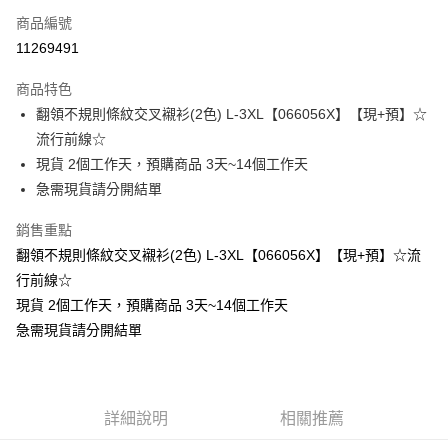
商品編號
超商取貨付款
11269491
LINE Pay
商品特色
Apple Pay
翻領不規則條紋交叉襯衫(2色) L-3XL【066056X】【現+預】☆
流行前線☆
街口支付
現貨 2個工作天，預購商品 3天~14個工作天
悠遊付
急需現貨請分開結單
Google Pay
銷售重點
翻領不規則條紋交叉襯衫(2色) L-3XL【066056X】【現+預】☆流
全支付
行前線☆
全盈+PAY
現貨 2個工作天，預購商品 3天~14個工作天
急需現貨請分開結單
大哥付你分期
相關說明
【大哥付你分期使用說明】
AFTEE先享後付
1.本服務由台灣大哥大提供，台灣大哥大用戶可立即使用無須另外申請。
2.付款方式選擇「大哥付你分期」，訂單成立後會自動跳轉到大哥付的交易
相關說明
詳細說明
相關推薦
流程，驗證手機門號後，選擇欲分期的期數、繳款截止日，確認付款後即完
【關於「AFTEE先享後付」】