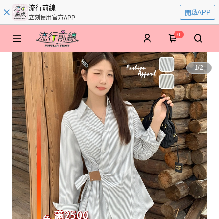
流行前線
開啟APP
立刻使用官方APP
0
1
/
2