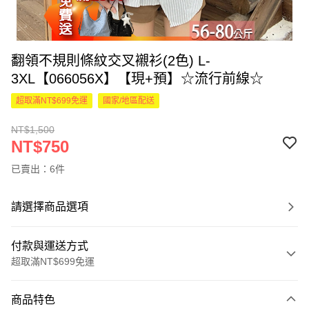
翻領不規則條紋交叉襯衫(2色) L-
3XL【066056X】【現+預】☆流行前線☆
超取滿NT$699免運
國家/地區配送
NT$1,500
NT$750
已賣出：6件
請選擇商品選項
付款與運送方式
超取滿NT$699免運
付款方式
商品特色
信用卡一次付款