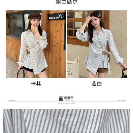
３．未成年的使用者請事先徵得法定代理人或監護人之同意方可使用
宅配
「AFTEE先享後付」，若未經同意申辦者引起之損失，本公司不負相關責
任。
每筆NT$70，滿NT$699(含以上)免運費
４．使用「AFTEE先享後付」時，將依據個別帳號之用戶狀況，依本公司即
時審查核予不同之上限額度；若仍有額度不足之情形，本公司將視審查結果
離島-郵局寄送
請求用戶進行身份認證。
每筆NT$90，滿NT$699(含以上)免運費
５．嚴禁一人註冊多個帳號或使用他人資訊註冊。若發現惡意使用之情形，
恩沛科技股份有限公司將有權停止該用戶之使用額度並採取法律行動。
國家/地區配送
查看運費