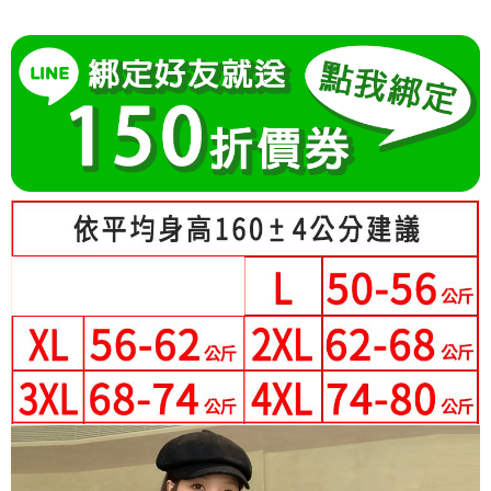
成交易。
Hami Point
AFTEE先享後付是「在收到商品之後才付款」的支付方式。 讓您購物簡單
3.實際核准額度、可分期數及費用金額請依後續交易確認頁面所載為準。
便利好安心！
相關說明
4.訂單成立30分鐘內，如未前往確認交易或遇審核未通過，訂單將自動取
１．簡單：不需註冊會員、不需綁卡、不需儲值。
「Hami Point」為中華電信所提供之點數服務，可於會員專區綁定中華電信
消。如遇「轉專審核」未通過狀況，表示未達大哥付你分期系統評分，恕無
２．便利：只要手機號碼，簡訊認證，即可結帳。
ATM付款
會員帳號後，即可在購物車使用 Hami Point 折抵消費金額 (1點等於1元)。
法說明評估內容。
３．安心：先確認商品／服務後，再付款。
【繳款方式說明】
1.分期款項不併入電信帳單，「大哥付你分期」於每月結算日後寄送繳費提
運送方式
【「AFTEE先享後付」結帳流程】
醒簡訊。
１．於結帳方式選擇「AFTEE先享後付」後，將跳轉至「AFTEE先享後付」
2.透過簡訊連結打開帳單後，可選擇「超商條碼／台灣大直營門市／銀行轉
全家付款取貨
結帳頁面，進行簡訊認證並確認金額後，即可完成結帳。
帳／街口支付／iPASS MONEY」等通路繳費。
２．訂單成立數日內，您將收到繳費通知簡訊。
每筆NT$80，滿NT$699(含以上)免運費
３．收到繳費通知簡訊後14天內，點擊此簡訊中的連結，可透過四大超商／
【注意事項】
ATM／網路銀行／等多元方式進行付款，方視為交易完成。
付款後全家取貨
1.本服務係由「台灣大哥大股份有限公司」（以下簡稱本公司）所提供，讓
※ 請注意：結帳手續完成當下不需立刻繳費，但若您需要取消訂單，請聯絡
用戶於交易時，得透過本服務購買商品或服務，並由商店將買賣／分期付款
每筆NT$80，滿NT$699(含以上)免運費
購買商品的店家。未經商家同意取消之訂單仍視為有效，需透過AFTEE先享
買賣價金債權讓與本公司後，依約使用本公司帳單繳交帳款。
後付繳納相關費用。
2.基於同意付款使用「大哥付你分期」之契約關係目的，商店將以您的個人
付款後萊爾富取貨
※ 交易是否成功請以「AFTEE先享後付 」之結帳頁面顯示為準，若有關於
資料（包含姓名、電話或地址）提供予台灣大哥大進項蒐集、處理及利用，
是否繳費成功／繳費後需取消欲退款等相關疑問，請聯繫「AFTEE先享後付
每筆NT$80，滿NT$699(含以上)免運費
由本公司與您本人進行分期帳單所需資料之確認、核對及更正。
客戶支援中心」
https://netprotections.freshdesk.com/support/home
3.完整用戶服務條款，請詳閱以下連結：
https://oppay.tw/userRule
7-11付款取貨
【注意事項】
每筆NT$80，滿NT$699(含以上)免運費
１．透過由恩沛科技股份有限公司提供之「AFTEE先享後付」服務完成之交
易，需依本服務之必要範圍內提供個人資料，並將交易相關給付款項請求債
付款後7-11取貨
權轉讓予恩沛科技股份有限公司。
２．關於個人資料處理事宜，請瀏覽以下網址：
每筆NT$80，滿NT$699(含以上)免運費
https://aftee.tw/terms/#terms3