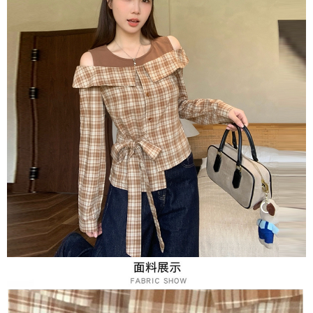
３．未成年的使用者請事先徵得法定代理人或監護人之同意方可使用
宅配
「AFTEE先享後付」，若未經同意申辦者引起之損失，本公司不負相關責
任。
每筆NT$70，滿NT$699(含以上)免運費
４．使用「AFTEE先享後付」時，將依據個別帳號之用戶狀況，依本公司即
時審查核予不同之上限額度；若仍有額度不足之情形，本公司將視審查結果
離島-郵局寄送
請求用戶進行身份認證。
每筆NT$90，滿NT$699(含以上)免運費
５．嚴禁一人註冊多個帳號或使用他人資訊註冊。若發現惡意使用之情形，
恩沛科技股份有限公司將有權停止該用戶之使用額度並採取法律行動。
國家/地區配送
查看運費