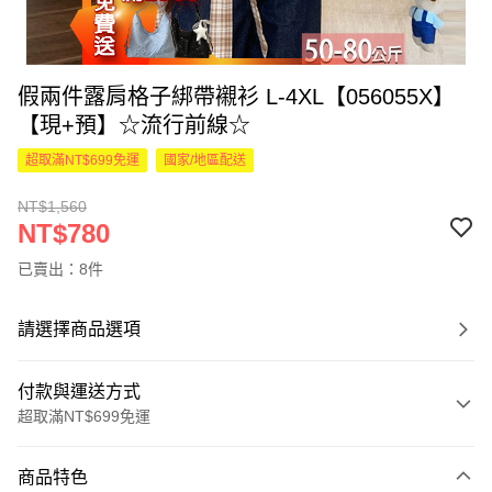
假兩件露肩格子綁帶襯衫 L-4XL【056055X】
【現+預】☆流行前線☆
超取滿NT$699免運
國家/地區配送
NT$1,560
NT$780
已賣出：8件
請選擇商品選項
付款與運送方式
超取滿NT$699免運
付款方式
商品特色
信用卡一次付款