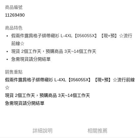
商品編號
超商取貨付款
11269490
LINE Pay
商品特色
Apple Pay
假兩件露肩格子綁帶襯衫 L-4XL【056055X】【現+預】☆流行
前線☆
街口支付
現貨 2個工作天，預購商品 3天~14個工作天
悠遊付
急需現貨請分開結單
Google Pay
銷售重點
假兩件露肩格子綁帶襯衫 L-4XL【056055X】【現+預】☆流行前線
全支付
☆
全盈+PAY
現貨 2個工作天，預購商品 3天~14個工作天
急需現貨請分開結單
大哥付你分期
相關說明
【大哥付你分期使用說明】
AFTEE先享後付
1.本服務由台灣大哥大提供，台灣大哥大用戶可立即使用無須另外申請。
2.付款方式選擇「大哥付你分期」，訂單成立後會自動跳轉到大哥付的交易
相關說明
詳細說明
相關推薦
流程，驗證手機門號後，選擇欲分期的期數、繳款截止日，確認付款後即完
【關於「AFTEE先享後付」】