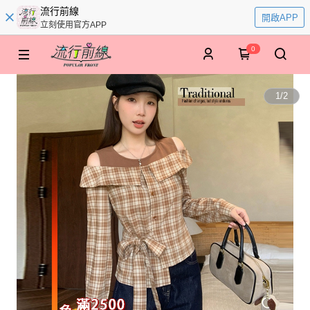
流行前線
開啟APP
立刻使用官方APP
0
1
/
2