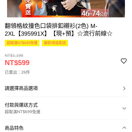
翻領格紋撞色口袋排釦襯衫(2色) M-
2XL【395991X】【現+預】☆流行前線☆
超取滿NT$699免運
國家/地區配送
NT$1,198
NT$599
已賣出：26件
請選擇商品選項
付款與運送方式
超取滿NT$699免運
付款方式
商品特色
信用卡一次付款