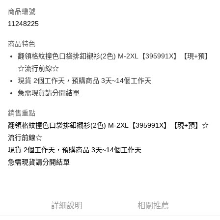
商品編號
超商取貨付款
11248225
LINE Pay
商品特色
Apple Pay
翻領格紋撞色口袋排釦襯衫(2色) M-2XL【395991X】【現+預】
☆流行前線☆
街口支付
現貨 2個工作天，預購商品 3天~14個工作天
悠遊付
急需現貨請分開結單
Google Pay
銷售重點
翻領格紋撞色口袋排釦襯衫(2色) M-2XL【395991X】【現+預】☆
全支付
流行前線☆
全盈+PAY
現貨 2個工作天，預購商品 3天~14個工作天
急需現貨請分開結單
大哥付你分期
相關說明
【大哥付你分期使用說明】
AFTEE先享後付
1.本服務由台灣大哥大提供，台灣大哥大用戶可立即使用無須另外申請。
2.付款方式選擇「大哥付你分期」，訂單成立後會自動跳轉到大哥付的交易
相關說明
詳細說明
相關推薦
流程，驗證手機門號後，選擇欲分期的期數、繳款截止日，確認付款後即完
【關於「AFTEE先享後付」】