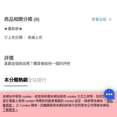
商品相關分類 (8)
查看全部
🍀春秋款🍀
👚上衣分類
長袖上衣
評價
喜歡這個商品嗎？購買後給他一個好評吧
本分類熱銷
全站排行
本網站中使用 cookie，欲查詢有關本網站使用 cookie 方式之詳情，及若您不希
熱門標籤
望在電腦上使用 cookie 時應如何變更電腦的 cookie 設定，請參閱本網站「
隱私
權條款
」之 Cookie 聲明。您繼續使用本網站即表示您同意本公司得按本網站使
用條款之 Cookie 聲明使用 cookie。
了解更多 >