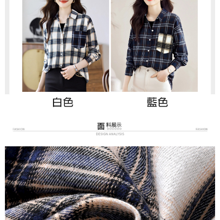
３．未成年的使用者請事先徵得法定代理人或監護人之同意方可使用
付款後7-11取貨
「AFTEE先享後付」，若未經同意申辦者引起之損失，本公司不負相關責
任。
每筆NT$80，滿NT$699(含以上)免運費
４．使用「AFTEE先享後付」時，將依據個別帳號之用戶狀況，依本公司即
時審查核予不同之上限額度；若仍有額度不足之情形，本公司將視審查結果
宅配
請求用戶進行身份認證。
每筆NT$70，滿NT$699(含以上)免運費
５．嚴禁一人註冊多個帳號或使用他人資訊註冊。若發現惡意使用之情形，
恩沛科技股份有限公司將有權停止該用戶之使用額度並採取法律行動。
離島-郵局寄送
每筆NT$90，滿NT$699(含以上)免運費
國家/地區配送
查看運費