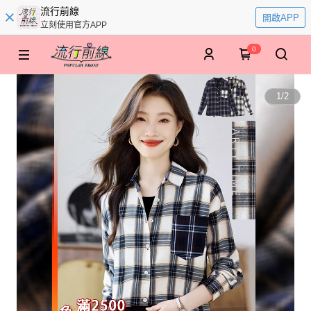
流行前線
開啟APP
立刻使用官方APP
0
1
/
2