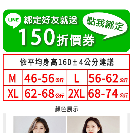
成交易。
Hami Point
AFTEE先享後付是「在收到商品之後才付款」的支付方式。 讓您購物簡單
3.實際核准額度、可分期數及費用金額請依後續交易確認頁面所載為準。
便利好安心！
相關說明
4.訂單成立30分鐘內，如未前往確認交易或遇審核未通過，訂單將自動取
１．簡單：不需註冊會員、不需綁卡、不需儲值。
「Hami Point」為中華電信所提供之點數服務，可於會員專區綁定中華電信
消。如遇「轉專審核」未通過狀況，表示未達大哥付你分期系統評分，恕無
２．便利：只要手機號碼，簡訊認證，即可結帳。
ATM付款
會員帳號後，即可在購物車使用 Hami Point 折抵消費金額 (1點等於1元)。
法說明評估內容。
３．安心：先確認商品／服務後，再付款。
【繳款方式說明】
1.分期款項不併入電信帳單，「大哥付你分期」於每月結算日後寄送繳費提
運送方式
【「AFTEE先享後付」結帳流程】
醒簡訊。
１．於結帳方式選擇「AFTEE先享後付」後，將跳轉至「AFTEE先享後付」
2.透過簡訊連結打開帳單後，可選擇「超商條碼／台灣大直營門市／銀行轉
全家付款取貨
結帳頁面，進行簡訊認證並確認金額後，即可完成結帳。
帳／街口支付／iPASS MONEY」等通路繳費。
２．訂單成立數日內，您將收到繳費通知簡訊。
每筆NT$80，滿NT$699(含以上)免運費
３．收到繳費通知簡訊後14天內，點擊此簡訊中的連結，可透過四大超商／
【注意事項】
ATM／網路銀行／等多元方式進行付款，方視為交易完成。
付款後全家取貨
1.本服務係由「台灣大哥大股份有限公司」（以下簡稱本公司）所提供，讓
※ 請注意：結帳手續完成當下不需立刻繳費，但若您需要取消訂單，請聯絡
用戶於交易時，得透過本服務購買商品或服務，並由商店將買賣／分期付款
每筆NT$80，滿NT$699(含以上)免運費
購買商品的店家。未經商家同意取消之訂單仍視為有效，需透過AFTEE先享
買賣價金債權讓與本公司後，依約使用本公司帳單繳交帳款。
後付繳納相關費用。
2.基於同意付款使用「大哥付你分期」之契約關係目的，商店將以您的個人
萊爾富取貨付款
※ 交易是否成功請以「AFTEE先享後付 」之結帳頁面顯示為準，若有關於
資料（包含姓名、電話或地址）提供予台灣大哥大進項蒐集、處理及利用，
是否繳費成功／繳費後需取消欲退款等相關疑問，請聯繫「AFTEE先享後付
每筆NT$80，滿NT$699(含以上)免運費
由本公司與您本人進行分期帳單所需資料之確認、核對及更正。
客戶支援中心」
https://netprotections.freshdesk.com/support/home
3.完整用戶服務條款，請詳閱以下連結：
https://oppay.tw/userRule
付款後萊爾富取貨
【注意事項】
每筆NT$80，滿NT$699(含以上)免運費
１．透過由恩沛科技股份有限公司提供之「AFTEE先享後付」服務完成之交
易，需依本服務之必要範圍內提供個人資料，並將交易相關給付款項請求債
7-11付款取貨
權轉讓予恩沛科技股份有限公司。
２．關於個人資料處理事宜，請瀏覽以下網址：
每筆NT$80，滿NT$699(含以上)免運費
https://aftee.tw/terms/#terms3