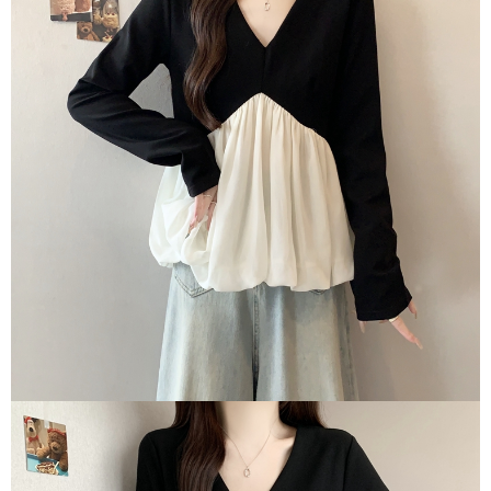
３．未成年的使用者請事先徵得法定代理人或監護人之同意方可使用
宅配
「AFTEE先享後付」，若未經同意申辦者引起之損失，本公司不負相關責
任。
每筆NT$70，滿NT$699(含以上)免運費
４．使用「AFTEE先享後付」時，將依據個別帳號之用戶狀況，依本公司即
時審查核予不同之上限額度；若仍有額度不足之情形，本公司將視審查結果
離島-郵局寄送
請求用戶進行身份認證。
每筆NT$90，滿NT$699(含以上)免運費
５．嚴禁一人註冊多個帳號或使用他人資訊註冊。若發現惡意使用之情形，
恩沛科技股份有限公司將有權停止該用戶之使用額度並採取法律行動。
國家/地區配送
查看運費