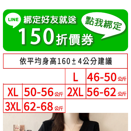
成交易。
Hami Point
AFTEE先享後付是「在收到商品之後才付款」的支付方式。 讓您購物簡單
3.實際核准額度、可分期數及費用金額請依後續交易確認頁面所載為準。
便利好安心！
相關說明
4.訂單成立30分鐘內，如未前往確認交易或遇審核未通過，訂單將自動取
１．簡單：不需註冊會員、不需綁卡、不需儲值。
「Hami Point」為中華電信所提供之點數服務，可於會員專區綁定中華電信
消。如遇「轉專審核」未通過狀況，表示未達大哥付你分期系統評分，恕無
２．便利：只要手機號碼，簡訊認證，即可結帳。
ATM付款
會員帳號後，即可在購物車使用 Hami Point 折抵消費金額 (1點等於1元)。
法說明評估內容。
３．安心：先確認商品／服務後，再付款。
【繳款方式說明】
1.分期款項不併入電信帳單，「大哥付你分期」於每月結算日後寄送繳費提
運送方式
【「AFTEE先享後付」結帳流程】
醒簡訊。
１．於結帳方式選擇「AFTEE先享後付」後，將跳轉至「AFTEE先享後付」
2.透過簡訊連結打開帳單後，可選擇「超商條碼／台灣大直營門市／銀行轉
全家付款取貨
結帳頁面，進行簡訊認證並確認金額後，即可完成結帳。
帳／街口支付／iPASS MONEY」等通路繳費。
２．訂單成立數日內，您將收到繳費通知簡訊。
每筆NT$80，滿NT$699(含以上)免運費
３．收到繳費通知簡訊後14天內，點擊此簡訊中的連結，可透過四大超商／
【注意事項】
ATM／網路銀行／等多元方式進行付款，方視為交易完成。
付款後全家取貨
1.本服務係由「台灣大哥大股份有限公司」（以下簡稱本公司）所提供，讓
※ 請注意：結帳手續完成當下不需立刻繳費，但若您需要取消訂單，請聯絡
用戶於交易時，得透過本服務購買商品或服務，並由商店將買賣／分期付款
每筆NT$80，滿NT$699(含以上)免運費
購買商品的店家。未經商家同意取消之訂單仍視為有效，需透過AFTEE先享
買賣價金債權讓與本公司後，依約使用本公司帳單繳交帳款。
後付繳納相關費用。
2.基於同意付款使用「大哥付你分期」之契約關係目的，商店將以您的個人
付款後萊爾富取貨
※ 交易是否成功請以「AFTEE先享後付 」之結帳頁面顯示為準，若有關於
資料（包含姓名、電話或地址）提供予台灣大哥大進項蒐集、處理及利用，
是否繳費成功／繳費後需取消欲退款等相關疑問，請聯繫「AFTEE先享後付
每筆NT$80，滿NT$699(含以上)免運費
由本公司與您本人進行分期帳單所需資料之確認、核對及更正。
客戶支援中心」
https://netprotections.freshdesk.com/support/home
3.完整用戶服務條款，請詳閱以下連結：
https://oppay.tw/userRule
7-11付款取貨
【注意事項】
每筆NT$80，滿NT$699(含以上)免運費
１．透過由恩沛科技股份有限公司提供之「AFTEE先享後付」服務完成之交
易，需依本服務之必要範圍內提供個人資料，並將交易相關給付款項請求債
付款後7-11取貨
權轉讓予恩沛科技股份有限公司。
２．關於個人資料處理事宜，請瀏覽以下網址：
每筆NT$80，滿NT$699(含以上)免運費
https://aftee.tw/terms/#terms3