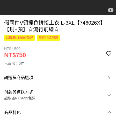
假兩件V領撞色拼接上衣 L-3XL【746026X】
【現+預】☆流行前線☆
超取滿NT$699免運
國家/地區配送
NT$1,500
NT$750
已賣出：0件
請選擇商品選項
付款與運送方式
超取滿NT$699免運
付款方式
商品特色
信用卡一次付款