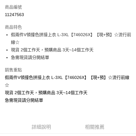
商品編號
超商取貨付款
11247563
LINE Pay
商品特色
Apple Pay
假兩件V領撞色拼接上衣 L-3XL【746026X】【現+預】☆流行前
線☆
街口支付
現貨 2個工作天，預購商品 3天~14個工作天
悠遊付
急需現貨請分開結單
Google Pay
銷售重點
假兩件V領撞色拼接上衣 L-3XL【746026X】【現+預】☆流行前線
全支付
☆
全盈+PAY
現貨 2個工作天，預購商品 3天~14個工作天
急需現貨請分開結單
大哥付你分期
相關說明
【大哥付你分期使用說明】
AFTEE先享後付
1.本服務由台灣大哥大提供，台灣大哥大用戶可立即使用無須另外申請。
2.付款方式選擇「大哥付你分期」，訂單成立後會自動跳轉到大哥付的交易
相關說明
詳細說明
相關推薦
流程，驗證手機門號後，選擇欲分期的期數、繳款截止日，確認付款後即完
【關於「AFTEE先享後付」】