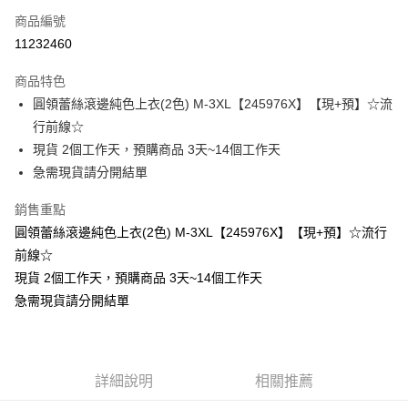
商品編號
超商取貨付款
11232460
LINE Pay
商品特色
Apple Pay
圓領蕾絲滾邊純色上衣(2色) M-3XL【245976X】【現+預】☆流
行前線☆
街口支付
現貨 2個工作天，預購商品 3天~14個工作天
悠遊付
急需現貨請分開結單
Google Pay
銷售重點
圓領蕾絲滾邊純色上衣(2色) M-3XL【245976X】【現+預】☆流行
全支付
前線☆
全盈+PAY
現貨 2個工作天，預購商品 3天~14個工作天
急需現貨請分開結單
大哥付你分期
相關說明
【大哥付你分期使用說明】
AFTEE先享後付
1.本服務由台灣大哥大提供，台灣大哥大用戶可立即使用無須另外申請。
2.付款方式選擇「大哥付你分期」，訂單成立後會自動跳轉到大哥付的交易
相關說明
詳細說明
相關推薦
流程，驗證手機門號後，選擇欲分期的期數、繳款截止日，確認付款後即完
【關於「AFTEE先享後付」】