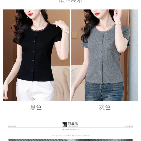
３．未成年的使用者請事先徵得法定代理人或監護人之同意方可使用
宅配
「AFTEE先享後付」，若未經同意申辦者引起之損失，本公司不負相關責
任。
每筆NT$70，滿NT$699(含以上)免運費
４．使用「AFTEE先享後付」時，將依據個別帳號之用戶狀況，依本公司即
時審查核予不同之上限額度；若仍有額度不足之情形，本公司將視審查結果
離島-郵局寄送
請求用戶進行身份認證。
每筆NT$90，滿NT$699(含以上)免運費
５．嚴禁一人註冊多個帳號或使用他人資訊註冊。若發現惡意使用之情形，
恩沛科技股份有限公司將有權停止該用戶之使用額度並採取法律行動。
國家/地區配送
查看運費