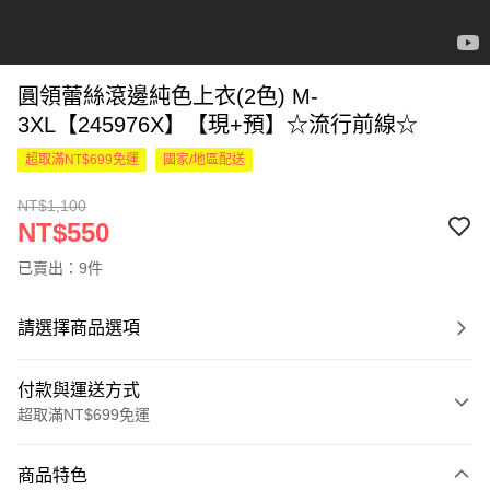
圓領蕾絲滾邊純色上衣(2色) M-
3XL【245976X】【現+預】☆流行前線☆
超取滿NT$699免運
國家/地區配送
NT$1,100
NT$550
已賣出：9件
請選擇商品選項
付款與運送方式
超取滿NT$699免運
付款方式
商品特色
信用卡一次付款