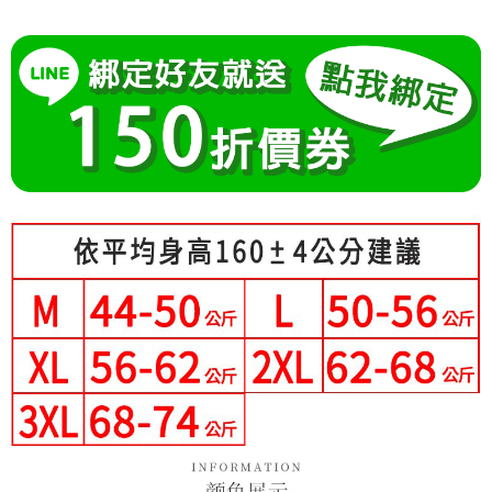
成交易。
Hami Point
AFTEE先享後付是「在收到商品之後才付款」的支付方式。 讓您購物簡單
3.實際核准額度、可分期數及費用金額請依後續交易確認頁面所載為準。
便利好安心！
相關說明
4.訂單成立30分鐘內，如未前往確認交易或遇審核未通過，訂單將自動取
１．簡單：不需註冊會員、不需綁卡、不需儲值。
「Hami Point」為中華電信所提供之點數服務，可於會員專區綁定中華電信
消。如遇「轉專審核」未通過狀況，表示未達大哥付你分期系統評分，恕無
２．便利：只要手機號碼，簡訊認證，即可結帳。
ATM付款
會員帳號後，即可在購物車使用 Hami Point 折抵消費金額 (1點等於1元)。
法說明評估內容。
３．安心：先確認商品／服務後，再付款。
【繳款方式說明】
1.分期款項不併入電信帳單，「大哥付你分期」於每月結算日後寄送繳費提
運送方式
【「AFTEE先享後付」結帳流程】
醒簡訊。
１．於結帳方式選擇「AFTEE先享後付」後，將跳轉至「AFTEE先享後付」
2.透過簡訊連結打開帳單後，可選擇「超商條碼／台灣大直營門市／銀行轉
全家付款取貨
結帳頁面，進行簡訊認證並確認金額後，即可完成結帳。
帳／街口支付／iPASS MONEY」等通路繳費。
２．訂單成立數日內，您將收到繳費通知簡訊。
每筆NT$80，滿NT$699(含以上)免運費
３．收到繳費通知簡訊後14天內，點擊此簡訊中的連結，可透過四大超商／
【注意事項】
ATM／網路銀行／等多元方式進行付款，方視為交易完成。
付款後全家取貨
1.本服務係由「台灣大哥大股份有限公司」（以下簡稱本公司）所提供，讓
※ 請注意：結帳手續完成當下不需立刻繳費，但若您需要取消訂單，請聯絡
用戶於交易時，得透過本服務購買商品或服務，並由商店將買賣／分期付款
每筆NT$80，滿NT$699(含以上)免運費
購買商品的店家。未經商家同意取消之訂單仍視為有效，需透過AFTEE先享
買賣價金債權讓與本公司後，依約使用本公司帳單繳交帳款。
後付繳納相關費用。
2.基於同意付款使用「大哥付你分期」之契約關係目的，商店將以您的個人
付款後萊爾富取貨
※ 交易是否成功請以「AFTEE先享後付 」之結帳頁面顯示為準，若有關於
資料（包含姓名、電話或地址）提供予台灣大哥大進項蒐集、處理及利用，
是否繳費成功／繳費後需取消欲退款等相關疑問，請聯繫「AFTEE先享後付
每筆NT$80，滿NT$699(含以上)免運費
由本公司與您本人進行分期帳單所需資料之確認、核對及更正。
客戶支援中心」
https://netprotections.freshdesk.com/support/home
3.完整用戶服務條款，請詳閱以下連結：
https://oppay.tw/userRule
7-11付款取貨
【注意事項】
每筆NT$80，滿NT$699(含以上)免運費
１．透過由恩沛科技股份有限公司提供之「AFTEE先享後付」服務完成之交
易，需依本服務之必要範圍內提供個人資料，並將交易相關給付款項請求債
付款後7-11取貨
權轉讓予恩沛科技股份有限公司。
２．關於個人資料處理事宜，請瀏覽以下網址：
每筆NT$80，滿NT$699(含以上)免運費
https://aftee.tw/terms/#terms3