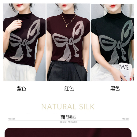
３．未成年的使用者請事先徵得法定代理人或監護人之同意方可使用
宅配
「AFTEE先享後付」，若未經同意申辦者引起之損失，本公司不負相關責
任。
每筆NT$70，滿NT$699(含以上)免運費
４．使用「AFTEE先享後付」時，將依據個別帳號之用戶狀況，依本公司即
時審查核予不同之上限額度；若仍有額度不足之情形，本公司將視審查結果
離島-郵局寄送
請求用戶進行身份認證。
每筆NT$90，滿NT$699(含以上)免運費
５．嚴禁一人註冊多個帳號或使用他人資訊註冊。若發現惡意使用之情形，
恩沛科技股份有限公司將有權停止該用戶之使用額度並採取法律行動。
國家/地區配送
查看運費