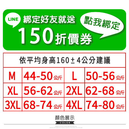
成交易。
Hami Point
AFTEE先享後付是「在收到商品之後才付款」的支付方式。 讓您購物簡單
3.實際核准額度、可分期數及費用金額請依後續交易確認頁面所載為準。
便利好安心！
相關說明
4.訂單成立30分鐘內，如未前往確認交易或遇審核未通過，訂單將自動取
１．簡單：不需註冊會員、不需綁卡、不需儲值。
「Hami Point」為中華電信所提供之點數服務，可於會員專區綁定中華電信
消。如遇「轉專審核」未通過狀況，表示未達大哥付你分期系統評分，恕無
２．便利：只要手機號碼，簡訊認證，即可結帳。
ATM付款
會員帳號後，即可在購物車使用 Hami Point 折抵消費金額 (1點等於1元)。
法說明評估內容。
３．安心：先確認商品／服務後，再付款。
【繳款方式說明】
1.分期款項不併入電信帳單，「大哥付你分期」於每月結算日後寄送繳費提
運送方式
【「AFTEE先享後付」結帳流程】
醒簡訊。
１．於結帳方式選擇「AFTEE先享後付」後，將跳轉至「AFTEE先享後付」
2.透過簡訊連結打開帳單後，可選擇「超商條碼／台灣大直營門市／銀行轉
全家付款取貨
結帳頁面，進行簡訊認證並確認金額後，即可完成結帳。
帳／街口支付／iPASS MONEY」等通路繳費。
２．訂單成立數日內，您將收到繳費通知簡訊。
每筆NT$80，滿NT$699(含以上)免運費
３．收到繳費通知簡訊後14天內，點擊此簡訊中的連結，可透過四大超商／
【注意事項】
ATM／網路銀行／等多元方式進行付款，方視為交易完成。
付款後全家取貨
1.本服務係由「台灣大哥大股份有限公司」（以下簡稱本公司）所提供，讓
※ 請注意：結帳手續完成當下不需立刻繳費，但若您需要取消訂單，請聯絡
用戶於交易時，得透過本服務購買商品或服務，並由商店將買賣／分期付款
每筆NT$80，滿NT$699(含以上)免運費
購買商品的店家。未經商家同意取消之訂單仍視為有效，需透過AFTEE先享
買賣價金債權讓與本公司後，依約使用本公司帳單繳交帳款。
後付繳納相關費用。
2.基於同意付款使用「大哥付你分期」之契約關係目的，商店將以您的個人
付款後萊爾富取貨
※ 交易是否成功請以「AFTEE先享後付 」之結帳頁面顯示為準，若有關於
資料（包含姓名、電話或地址）提供予台灣大哥大進項蒐集、處理及利用，
是否繳費成功／繳費後需取消欲退款等相關疑問，請聯繫「AFTEE先享後付
每筆NT$80，滿NT$699(含以上)免運費
由本公司與您本人進行分期帳單所需資料之確認、核對及更正。
客戶支援中心」
https://netprotections.freshdesk.com/support/home
3.完整用戶服務條款，請詳閱以下連結：
https://oppay.tw/userRule
7-11付款取貨
【注意事項】
每筆NT$80，滿NT$699(含以上)免運費
１．透過由恩沛科技股份有限公司提供之「AFTEE先享後付」服務完成之交
易，需依本服務之必要範圍內提供個人資料，並將交易相關給付款項請求債
付款後7-11取貨
權轉讓予恩沛科技股份有限公司。
２．關於個人資料處理事宜，請瀏覽以下網址：
每筆NT$80，滿NT$699(含以上)免運費
https://aftee.tw/terms/#terms3