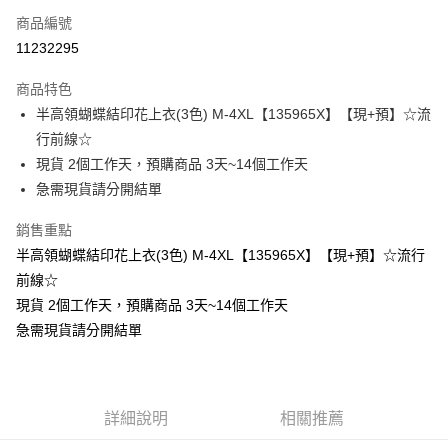
商品編號
超商取貨付款
11232295
LINE Pay
商品特色
Apple Pay
半高領蝴蝶結印花上衣(3色) M-4XL【135965X】【現+預】☆流
行前線☆
街口支付
現貨 2個工作天，預購商品 3天~14個工作天
悠遊付
急需現貨請分開結單
Google Pay
銷售重點
半高領蝴蝶結印花上衣(3色) M-4XL【135965X】【現+預】☆流行
全支付
前線☆
全盈+PAY
現貨 2個工作天，預購商品 3天~14個工作天
急需現貨請分開結單
大哥付你分期
相關說明
【大哥付你分期使用說明】
AFTEE先享後付
1.本服務由台灣大哥大提供，台灣大哥大用戶可立即使用無須另外申請。
2.付款方式選擇「大哥付你分期」，訂單成立後會自動跳轉到大哥付的交易
相關說明
詳細說明
相關推薦
流程，驗證手機門號後，選擇欲分期的期數、繳款截止日，確認付款後即完
【關於「AFTEE先享後付」】