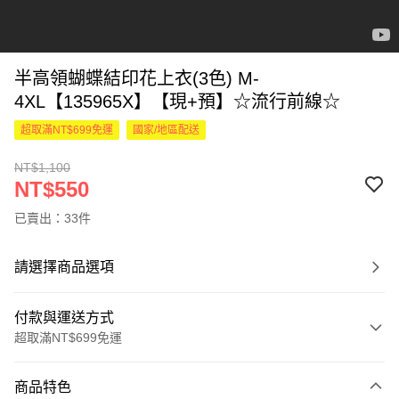
半高領蝴蝶結印花上衣(3色) M-
4XL【135965X】【現+預】☆流行前線☆
超取滿NT$699免運
國家/地區配送
NT$1,100
NT$550
已賣出：33件
請選擇商品選項
付款與運送方式
超取滿NT$699免運
付款方式
商品特色
信用卡一次付款