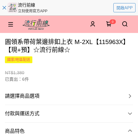
流行前線
開啟APP
立刻使用官方APP
0
圓領系帶荷葉邊排釦上衣 M-2XL【115963X】
【現+預】☆流行前線☆
國家/地區配送
NT$1,380
已賣出：6件
請選擇商品選項
付款與運送方式
付款方式
商品特色
信用卡一次付款