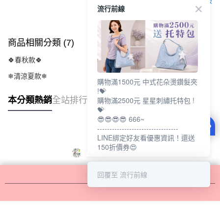
客服
流行前線
商品相關分類 (7)
查看全部
🍀春秋款🍀
❄清涼夏款❄
購物滿1500元 中式花朵燙鑽髮夾
!💝
本分類熱銷
全站排行
購物滿2500元 星星刺繡托特包 !
💝
😎😎😎😎 666~
---------------------------------
LINE綁定好友看優惠資訊！還送
150折價券😍
回覆至 流行前線