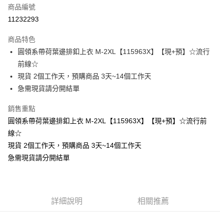
商品編號
超商取貨付款
11232293
LINE Pay
商品特色
Apple Pay
圓領系帶荷葉邊排釦上衣 M-2XL【115963X】【現+預】☆流行
前線☆
街口支付
現貨 2個工作天，預購商品 3天~14個工作天
悠遊付
急需現貨請分開結單
Google Pay
銷售重點
圓領系帶荷葉邊排釦上衣 M-2XL【115963X】【現+預】☆流行前
全支付
線☆
全盈+PAY
現貨 2個工作天，預購商品 3天~14個工作天
急需現貨請分開結單
大哥付你分期
相關說明
【大哥付你分期使用說明】
AFTEE先享後付
1.本服務由台灣大哥大提供，台灣大哥大用戶可立即使用無須另外申請。
2.付款方式選擇「大哥付你分期」，訂單成立後會自動跳轉到大哥付的交易
相關說明
詳細說明
相關推薦
流程，驗證手機門號後，選擇欲分期的期數、繳款截止日，確認付款後即完
【關於「AFTEE先享後付」】
成交易。
Hami Point