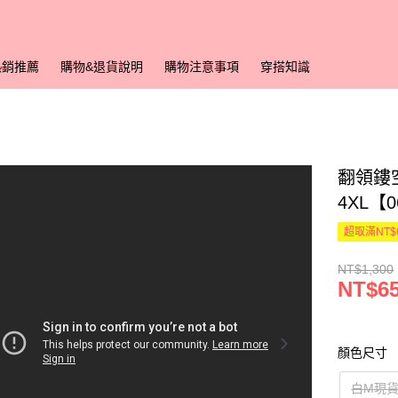
熱銷推薦
購物&退貨說明
購物注意事項
穿搭知識
翻領鏤空
4XL【
超取滿NT$
NT$1,300
NT$6
顏色尺寸
白M現