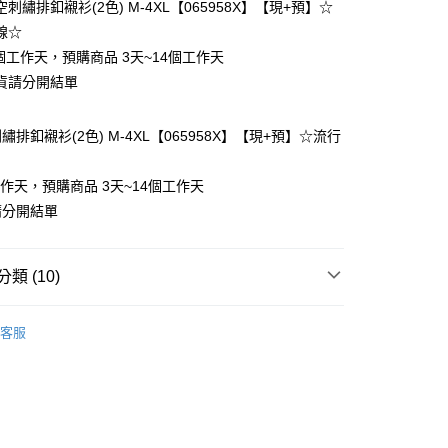
刺繡排釦襯衫(2色) M-4XL【065958X】【現+預】☆
線☆
個工作天，預購商品 3天~14個工作天
貨請分開結單
排釦襯衫(2色) M-4XL【065958X】【現+預】☆流行
y
工作天，預購商品 3天~14個工作天
請分開結單
分期
類 (10)
你分期使用說明】

享後付
由台灣大哥大提供，台灣大哥大用戶可立即使用無須另外申請。
客服
式選擇「大哥付你分期」，訂單成立後會自動跳轉到大哥付的交易
❄
證手機門號後，選擇欲分期的期數、繳款截止日，確認付款後即
FTEE先享後付」】
t
。
先享後付是「在收到商品之後才付款」的支付方式。 讓您購物簡單
類
短袖上衣
准額度、可分期數及費用金額請依後續交易確認頁面所載為準。
心！
立30分鐘內，如未前往確認交易或遇審核未通過，訂單將自動取
類
長袖上衣
：不需註冊會員、不需綁卡、不需儲值。
 Point」為中華電信所提供之點數服務，可於會員專區綁定中華電
「轉專審核」未通過狀況，表示未達大哥付你分期系統評分，恕
：只要手機號碼，簡訊認證，即可結帳。
，即可在購物車使用 Hami Point 折抵消費金額 (1點等於1
類
棉麻上衣
評估內容。