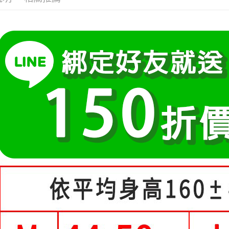
３．安心
元)。
【繳款方
👚上衣分
1.分期款
【「AFT
運送方式
醒簡訊。
１．於結帳
👚上衣分
2.透過簡
付」結帳
全家付款
帳／街口支
２．訂單
大尺碼女裝(
３．收到繳
每筆NT$8
【注意事
／ATM／
小尺碼女裝(4
1.本服務
※ 請注意
付款後全
用戶於交
中尺碼女裝(5
絡購買商品
每筆NT$8
款買賣價
先享後付
2.基於同
※ 交易是
付款後萊
資料（包
是否繳費成
用，由本
付客戶支
每筆NT$8
3.完整用
【注意事
7-11付款
１．透過由
每筆NT$8
交易，需
求債權轉
付款後7-1
２．關於
https://aft
每筆NT$8
３．未成
「AFTE
宅配
任。
每筆NT$7
４．使用「