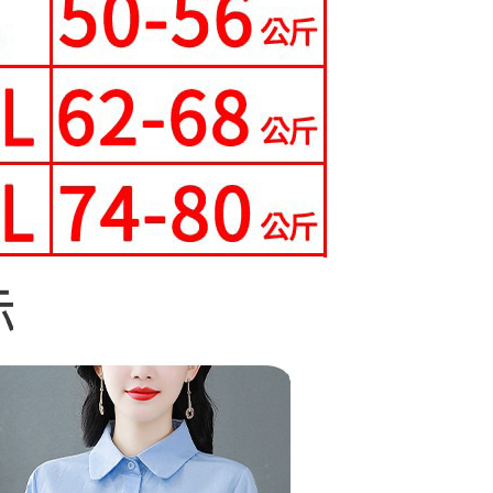
核予不同之上限額度；若仍有額度不足之情形，本公司將視審查
寄送
用戶進行身份認證。
一人註冊多個帳號或使用他人資訊註冊。若發現惡意使用之情
0，滿NT$699(含以上)免運費
科技股份有限公司將有權停止該用戶之使用額度並採取法律行
配送
查看運費