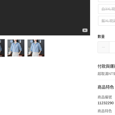
白3XL
藍XL現
數量
付款與運
超取滿NT$
付款方式
商品特色
信用卡一
商品編號
11232290
超商取貨
商品特色