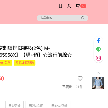
0
刺繡排釦襯衫(2色) M-
065958X】【現+預】☆流行前線☆
699免運
國家/地區配送
50
已賣出：21件
貨
白L現貨
白XL現貨
白2XL現貨