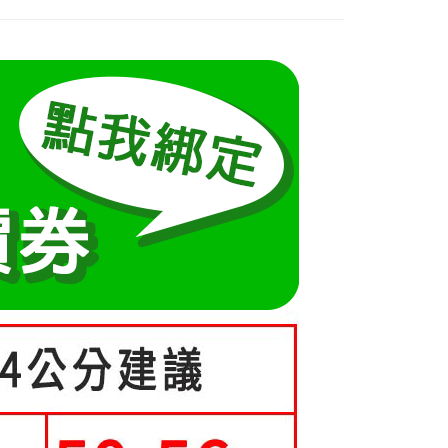
：先確認商品／服務後，再付款。
式說明】
類
襯衫
項不併入電信帳單，「大哥付你分期」於每月結算日後寄送繳費提
EE先享後付」結帳流程】
方式選擇「AFTEE先享後付」後，將跳轉至「AFTEE先享後
類
POLO領上衣
訊連結打開帳單後，可選擇「超商條碼／台灣大直營門市／銀行轉
頁面，進行簡訊認證並確認金額後，即可完成結帳。
取貨
付／iPASS MONEY」等通路繳費。
成立數日內，您將收到繳費通知簡訊。
70kg以上)
費通知簡訊後14天內，點擊此簡訊中的連結，可透過四大超商
0，滿NT$699(含以上)免運費
項】
網路銀行／等多元方式進行付款，方視為交易完成。
5-55kg)
係由「台灣大哥大股份有限公司」（以下簡稱本公司）所提供，讓
：結帳手續完成當下不需立刻繳費，但若您需要取消訂單，請聯
家取貨
易時，得透過本服務購買商品或服務，並由商店將買賣／分期付
5-70kg)
的店家。未經商家同意取消之訂單仍視為有效，需透過AFTEE
0，滿NT$699(含以上)免運費
金債權讓與本公司後，依約使用本公司帳單繳交帳款。
繳納相關費用。
意付款使用「大哥付你分期」之契約關係目的，商店將以您的個人
否成功請以「AFTEE先享後付 」之結帳頁面顯示為準，若有關於
爾富取貨
含姓名、電話或地址）提供予台灣大哥大進項蒐集、處理及利
功／繳費後需取消欲退款等相關疑問，請聯繫「AFTEE先享後
公司與您本人進行分期帳單所需資料之確認、核對及更正。
援中心」
https://netprotections.freshdesk.com/support/home
0，滿NT$699(含以上)免運費
戶服務條款，請詳閱以下連結：
https://oppay.tw/userRule
項】
取貨
恩沛科技股份有限公司提供之「AFTEE先享後付」服務完成之
0，滿NT$699(含以上)免運費
依本服務之必要範圍內提供個人資料，並將交易相關給付款項請
讓予恩沛科技股份有限公司。
1取貨
個人資料處理事宜，請瀏覽以下網址：
ee.tw/terms/#terms3
0，滿NT$699(含以上)免運費
年的使用者請事先徵得法定代理人或監護人之同意方可使用
E先享後付」，若未經同意申辦者引起之損失，本公司不負相關責
0，滿NT$699(含以上)免運費
AFTEE先享後付」時，將依據個別帳號之用戶狀況，依本公司