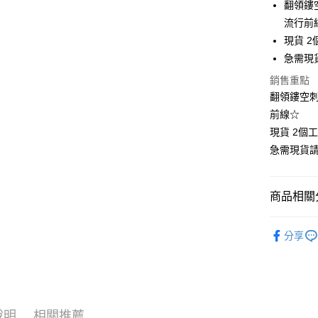
LINE Pay
翻領鏤空
流行前
Apple Pay
現貨 2
街口支付
急需現
悠遊付
銷售重點
翻領鏤空刺繡
Google Pa
前線☆
全支付
現貨 2個
急需現貨
全盈+PAY
大哥付你
商品相關分
相關說明
【大哥付
🍀春秋款
AFTEE先
1.本服務
分享
2.付款方
相關說明
❄清涼夏款
流程，驗
【關於「A
Hami Poin
完成交易
AFTEE
👚上衣分
3.實際核
便利好安
相關說明
4.訂單成
👚上衣分
１．簡單
「Hami
消。如遇
ATM付款
２．便利
信會員帳號後
說明
相關推薦
👚上衣分
無法說明