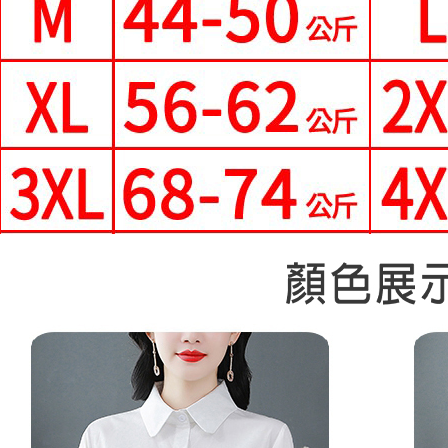
即時審查
離島-郵局
結果請求
５．嚴禁
每筆NT$9
形，恩沛
動。
國家/地區