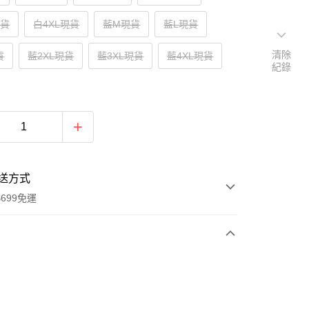
現貨
白4XL現貨
藍M現貨
藍L現貨
清除
貨
藍2XL現貨
藍3XL現貨
藍4XL現貨
紀錄
送方式
699免運
次付款
付款