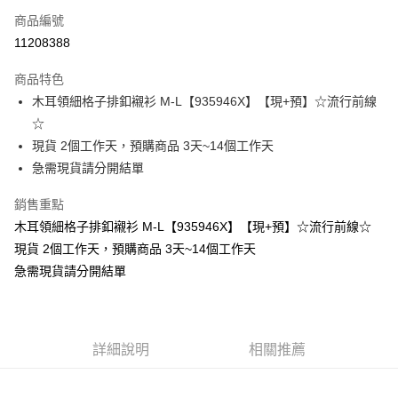
商品編號
超商取貨付款
11208388
LINE Pay
商品特色
Apple Pay
木耳領細格子排釦襯衫 M-L【935946X】【現+預】☆流行前線
☆
街口支付
現貨 2個工作天，預購商品 3天~14個工作天
悠遊付
急需現貨請分開結單
Google Pay
銷售重點
木耳領細格子排釦襯衫 M-L【935946X】【現+預】☆流行前線☆
全支付
現貨 2個工作天，預購商品 3天~14個工作天
全盈+PAY
急需現貨請分開結單
大哥付你分期
相關說明
【大哥付你分期使用說明】
AFTEE先享後付
詳細說明
相關推薦
1.本服務由台灣大哥大提供，台灣大哥大用戶可立即使用無須另外申請。
2.付款方式選擇「大哥付你分期」，訂單成立後會自動跳轉到大哥付的交易
相關說明
流程，驗證手機門號後，選擇欲分期的期數、繳款截止日，確認付款後即完
【關於「AFTEE先享後付」】