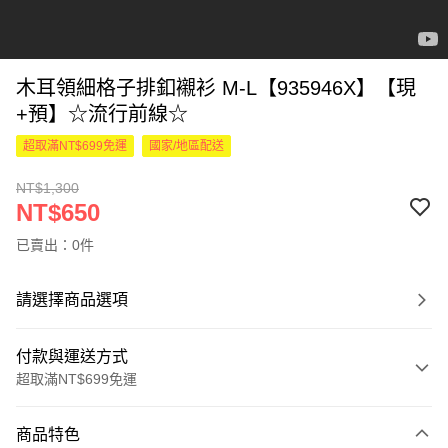
木耳領細格子排釦襯衫 M-L【935946X】【現
+預】☆流行前線☆
超取滿NT$699免運
國家/地區配送
NT$1,300
NT$650
已賣出：0件
請選擇商品選項
付款與運送方式
超取滿NT$699免運
付款方式
商品特色
信用卡一次付款