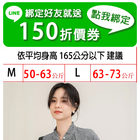
成交易。
Hami Point
AFTEE先享後付是「在收到商品之後才付款」的支付方式。 讓您購物簡單
3.實際核准額度、可分期數及費用金額請依後續交易確認頁面所載為準。
便利好安心！
相關說明
4.訂單成立30分鐘內，如未前往確認交易或遇審核未通過，訂單將自動取
１．簡單：不需註冊會員、不需綁卡、不需儲值。
「Hami Point」為中華電信所提供之點數服務，可於會員專區綁定中華電信
消。如遇「轉專審核」未通過狀況，表示未達大哥付你分期系統評分，恕無
２．便利：只要手機號碼，簡訊認證，即可結帳。
ATM付款
會員帳號後，即可在購物車使用 Hami Point 折抵消費金額 (1點等於1元)。
法說明評估內容。
３．安心：先確認商品／服務後，再付款。
【繳款方式說明】
1.分期款項不併入電信帳單，「大哥付你分期」於每月結算日後寄送繳費提
運送方式
【「AFTEE先享後付」結帳流程】
醒簡訊。
１．於結帳方式選擇「AFTEE先享後付」後，將跳轉至「AFTEE先享後付」
2.透過簡訊連結打開帳單後，可選擇「超商條碼／台灣大直營門市／銀行轉
全家付款取貨
結帳頁面，進行簡訊認證並確認金額後，即可完成結帳。
帳／街口支付／iPASS MONEY」等通路繳費。
２．訂單成立數日內，您將收到繳費通知簡訊。
每筆NT$80，滿NT$699(含以上)免運費
３．收到繳費通知簡訊後14天內，點擊此簡訊中的連結，可透過四大超商／
【注意事項】
ATM／網路銀行／等多元方式進行付款，方視為交易完成。
付款後全家取貨
1.本服務係由「台灣大哥大股份有限公司」（以下簡稱本公司）所提供，讓
※ 請注意：結帳手續完成當下不需立刻繳費，但若您需要取消訂單，請聯絡
用戶於交易時，得透過本服務購買商品或服務，並由商店將買賣／分期付款
每筆NT$80，滿NT$699(含以上)免運費
購買商品的店家。未經商家同意取消之訂單仍視為有效，需透過AFTEE先享
買賣價金債權讓與本公司後，依約使用本公司帳單繳交帳款。
後付繳納相關費用。
2.基於同意付款使用「大哥付你分期」之契約關係目的，商店將以您的個人
付款後萊爾富取貨
※ 交易是否成功請以「AFTEE先享後付 」之結帳頁面顯示為準，若有關於
資料（包含姓名、電話或地址）提供予台灣大哥大進項蒐集、處理及利用，
是否繳費成功／繳費後需取消欲退款等相關疑問，請聯繫「AFTEE先享後付
每筆NT$80，滿NT$699(含以上)免運費
由本公司與您本人進行分期帳單所需資料之確認、核對及更正。
客戶支援中心」
https://netprotections.freshdesk.com/support/home
3.完整用戶服務條款，請詳閱以下連結：
https://oppay.tw/userRule
7-11付款取貨
【注意事項】
每筆NT$80，滿NT$699(含以上)免運費
１．透過由恩沛科技股份有限公司提供之「AFTEE先享後付」服務完成之交
易，需依本服務之必要範圍內提供個人資料，並將交易相關給付款項請求債
付款後7-11取貨
權轉讓予恩沛科技股份有限公司。
２．關於個人資料處理事宜，請瀏覽以下網址：
每筆NT$80，滿NT$699(含以上)免運費
https://aftee.tw/terms/#terms3