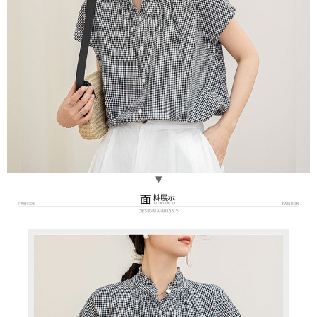
３．未成年的使用者請事先徵得法定代理人或監護人之同意方可使用
宅配
「AFTEE先享後付」，若未經同意申辦者引起之損失，本公司不負相關責
任。
每筆NT$70，滿NT$699(含以上)免運費
４．使用「AFTEE先享後付」時，將依據個別帳號之用戶狀況，依本公司即
時審查核予不同之上限額度；若仍有額度不足之情形，本公司將視審查結果
離島-郵局寄送
請求用戶進行身份認證。
每筆NT$90，滿NT$699(含以上)免運費
５．嚴禁一人註冊多個帳號或使用他人資訊註冊。若發現惡意使用之情形，
恩沛科技股份有限公司將有權停止該用戶之使用額度並採取法律行動。
國家/地區配送
查看運費