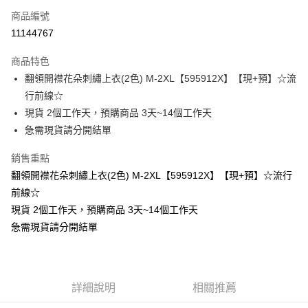
商品編號
超商取貨付款
11144767
LINE Pay
商品特色
Apple Pay
翻領開襟花朵刺繡上衣(2色) M-2XL【595912X】【現+預】☆流
行前線☆
街口支付
現貨 2個工作天，預購商品 3天~14個工作天
悠遊付
急需現貨請分開結單
Google Pay
銷售重點
翻領開襟花朵刺繡上衣(2色) M-2XL【595912X】【現+預】☆流行
全支付
前線☆
全盈+PAY
現貨 2個工作天，預購商品 3天~14個工作天
急需現貨請分開結單
大哥付你分期
相關說明
【大哥付你分期使用說明】
AFTEE先享後付
1.本服務由台灣大哥大提供，台灣大哥大用戶可立即使用無須另外申請。
2.付款方式選擇「大哥付你分期」，訂單成立後會自動跳轉到大哥付的交易
相關說明
詳細說明
相關推薦
流程，驗證手機門號後，選擇欲分期的期數、繳款截止日，確認付款後即完
【關於「AFTEE先享後付」】