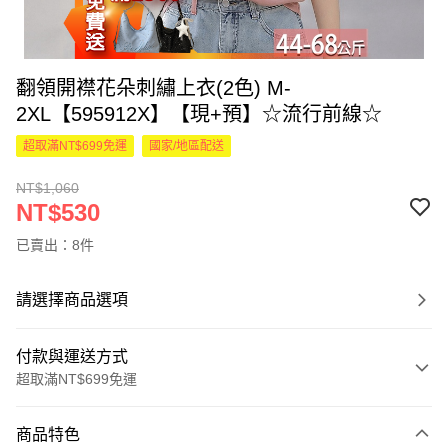
翻領開襟花朵刺繡上衣(2色) M-
2XL【595912X】【現+預】☆流行前線☆
超取滿NT$699免運
國家/地區配送
NT$1,060
NT$530
已賣出：8件
請選擇商品選項
付款與運送方式
超取滿NT$699免運
付款方式
商品特色
信用卡一次付款