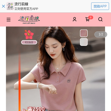
流行前線
開啟APP
立刻使用官方APP
0
1
/
2