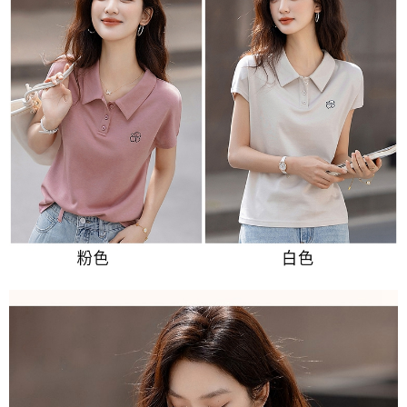
３．未成年的使用者請事先徵得法定代理人或監護人之同意方可使用
付款後7-11取貨
「AFTEE先享後付」，若未經同意申辦者引起之損失，本公司不負相關責
任。
每筆NT$80，滿NT$699(含以上)免運費
４．使用「AFTEE先享後付」時，將依據個別帳號之用戶狀況，依本公司即
時審查核予不同之上限額度；若仍有額度不足之情形，本公司將視審查結果
宅配
請求用戶進行身份認證。
每筆NT$70，滿NT$699(含以上)免運費
５．嚴禁一人註冊多個帳號或使用他人資訊註冊。若發現惡意使用之情形，
恩沛科技股份有限公司將有權停止該用戶之使用額度並採取法律行動。
離島-郵局寄送
每筆NT$90，滿NT$699(含以上)免運費
國家/地區配送
查看運費