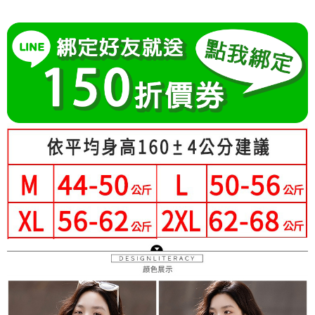
成交易。
Hami Point
AFTEE先享後付是「在收到商品之後才付款」的支付方式。 讓您購物簡單
3.實際核准額度、可分期數及費用金額請依後續交易確認頁面所載為準。
便利好安心！
相關說明
4.訂單成立30分鐘內，如未前往確認交易或遇審核未通過，訂單將自動取
１．簡單：不需註冊會員、不需綁卡、不需儲值。
「Hami Point」為中華電信所提供之點數服務，可於會員專區綁定中華電信
消。如遇「轉專審核」未通過狀況，表示未達大哥付你分期系統評分，恕無
２．便利：只要手機號碼，簡訊認證，即可結帳。
ATM付款
會員帳號後，即可在購物車使用 Hami Point 折抵消費金額 (1點等於1元)。
法說明評估內容。
３．安心：先確認商品／服務後，再付款。
【繳款方式說明】
1.分期款項不併入電信帳單，「大哥付你分期」於每月結算日後寄送繳費提
運送方式
【「AFTEE先享後付」結帳流程】
醒簡訊。
１．於結帳方式選擇「AFTEE先享後付」後，將跳轉至「AFTEE先享後付」
2.透過簡訊連結打開帳單後，可選擇「超商條碼／台灣大直營門市／銀行轉
全家付款取貨
結帳頁面，進行簡訊認證並確認金額後，即可完成結帳。
帳／街口支付／iPASS MONEY」等通路繳費。
２．訂單成立數日內，您將收到繳費通知簡訊。
每筆NT$80，滿NT$699(含以上)免運費
３．收到繳費通知簡訊後14天內，點擊此簡訊中的連結，可透過四大超商／
【注意事項】
ATM／網路銀行／等多元方式進行付款，方視為交易完成。
付款後全家取貨
1.本服務係由「台灣大哥大股份有限公司」（以下簡稱本公司）所提供，讓
※ 請注意：結帳手續完成當下不需立刻繳費，但若您需要取消訂單，請聯絡
用戶於交易時，得透過本服務購買商品或服務，並由商店將買賣／分期付款
每筆NT$80，滿NT$699(含以上)免運費
購買商品的店家。未經商家同意取消之訂單仍視為有效，需透過AFTEE先享
買賣價金債權讓與本公司後，依約使用本公司帳單繳交帳款。
後付繳納相關費用。
2.基於同意付款使用「大哥付你分期」之契約關係目的，商店將以您的個人
萊爾富取貨付款
※ 交易是否成功請以「AFTEE先享後付 」之結帳頁面顯示為準，若有關於
資料（包含姓名、電話或地址）提供予台灣大哥大進項蒐集、處理及利用，
是否繳費成功／繳費後需取消欲退款等相關疑問，請聯繫「AFTEE先享後付
每筆NT$80，滿NT$699(含以上)免運費
由本公司與您本人進行分期帳單所需資料之確認、核對及更正。
客戶支援中心」
https://netprotections.freshdesk.com/support/home
3.完整用戶服務條款，請詳閱以下連結：
https://oppay.tw/userRule
付款後萊爾富取貨
【注意事項】
每筆NT$80，滿NT$699(含以上)免運費
１．透過由恩沛科技股份有限公司提供之「AFTEE先享後付」服務完成之交
易，需依本服務之必要範圍內提供個人資料，並將交易相關給付款項請求債
7-11付款取貨
權轉讓予恩沛科技股份有限公司。
２．關於個人資料處理事宜，請瀏覽以下網址：
每筆NT$80，滿NT$699(含以上)免運費
https://aftee.tw/terms/#terms3