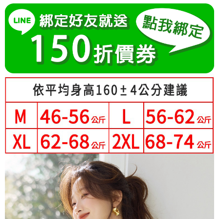
成交易。
Hami Point
AFTEE先享後付是「在收到商品之後才付款」的支付方式。 讓您購物簡單
3.實際核准額度、可分期數及費用金額請依後續交易確認頁面所載為準。
便利好安心！
相關說明
4.訂單成立30分鐘內，如未前往確認交易或遇審核未通過，訂單將自動取
１．簡單：不需註冊會員、不需綁卡、不需儲值。
「Hami Point」為中華電信所提供之點數服務，可於會員專區綁定中華電信
消。如遇「轉專審核」未通過狀況，表示未達大哥付你分期系統評分，恕無
２．便利：只要手機號碼，簡訊認證，即可結帳。
ATM付款
會員帳號後，即可在購物車使用 Hami Point 折抵消費金額 (1點等於1元)。
法說明評估內容。
３．安心：先確認商品／服務後，再付款。
【繳款方式說明】
1.分期款項不併入電信帳單，「大哥付你分期」於每月結算日後寄送繳費提
運送方式
【「AFTEE先享後付」結帳流程】
醒簡訊。
１．於結帳方式選擇「AFTEE先享後付」後，將跳轉至「AFTEE先享後付」
2.透過簡訊連結打開帳單後，可選擇「超商條碼／台灣大直營門市／銀行轉
全家付款取貨
結帳頁面，進行簡訊認證並確認金額後，即可完成結帳。
帳／街口支付／iPASS MONEY」等通路繳費。
２．訂單成立數日內，您將收到繳費通知簡訊。
每筆NT$80，滿NT$699(含以上)免運費
３．收到繳費通知簡訊後14天內，點擊此簡訊中的連結，可透過四大超商／
【注意事項】
ATM／網路銀行／等多元方式進行付款，方視為交易完成。
付款後全家取貨
1.本服務係由「台灣大哥大股份有限公司」（以下簡稱本公司）所提供，讓
※ 請注意：結帳手續完成當下不需立刻繳費，但若您需要取消訂單，請聯絡
用戶於交易時，得透過本服務購買商品或服務，並由商店將買賣／分期付款
每筆NT$80，滿NT$699(含以上)免運費
購買商品的店家。未經商家同意取消之訂單仍視為有效，需透過AFTEE先享
買賣價金債權讓與本公司後，依約使用本公司帳單繳交帳款。
後付繳納相關費用。
2.基於同意付款使用「大哥付你分期」之契約關係目的，商店將以您的個人
萊爾富取貨付款
※ 交易是否成功請以「AFTEE先享後付 」之結帳頁面顯示為準，若有關於
資料（包含姓名、電話或地址）提供予台灣大哥大進項蒐集、處理及利用，
是否繳費成功／繳費後需取消欲退款等相關疑問，請聯繫「AFTEE先享後付
每筆NT$80，滿NT$699(含以上)免運費
由本公司與您本人進行分期帳單所需資料之確認、核對及更正。
客戶支援中心」
https://netprotections.freshdesk.com/support/home
3.完整用戶服務條款，請詳閱以下連結：
https://oppay.tw/userRule
付款後萊爾富取貨
【注意事項】
每筆NT$80，滿NT$699(含以上)免運費
１．透過由恩沛科技股份有限公司提供之「AFTEE先享後付」服務完成之交
易，需依本服務之必要範圍內提供個人資料，並將交易相關給付款項請求債
7-11付款取貨
權轉讓予恩沛科技股份有限公司。
２．關於個人資料處理事宜，請瀏覽以下網址：
每筆NT$80，滿NT$699(含以上)免運費
https://aftee.tw/terms/#terms3