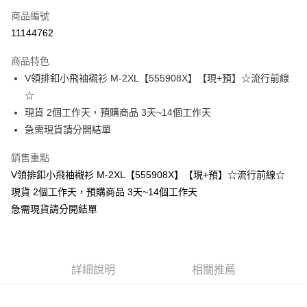
商品編號
超商取貨付款
11144762
LINE Pay
商品特色
Apple Pay
V領排釦小飛袖襯衫 M-2XL【555908X】【現+預】☆流行前線
☆
街口支付
現貨 2個工作天，預購商品 3天~14個工作天
悠遊付
急需現貨請分開結單
Google Pay
銷售重點
V領排釦小飛袖襯衫 M-2XL【555908X】【現+預】☆流行前線☆
全支付
現貨 2個工作天，預購商品 3天~14個工作天
全盈+PAY
急需現貨請分開結單
大哥付你分期
相關說明
【大哥付你分期使用說明】
AFTEE先享後付
詳細說明
相關推薦
1.本服務由台灣大哥大提供，台灣大哥大用戶可立即使用無須另外申請。
2.付款方式選擇「大哥付你分期」，訂單成立後會自動跳轉到大哥付的交易
相關說明
流程，驗證手機門號後，選擇欲分期的期數、繳款截止日，確認付款後即完
【關於「AFTEE先享後付」】