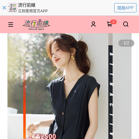
流行前線
開啟APP
立刻使用官方APP
0
1
/
2