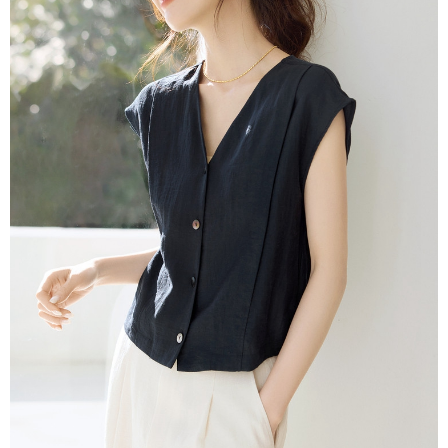
３．未成年的使用者請事先徵得法定代理人或監護人之同意方可使用
付款後7-11取貨
「AFTEE先享後付」，若未經同意申辦者引起之損失，本公司不負相關責
任。
每筆NT$80，滿NT$699(含以上)免運費
４．使用「AFTEE先享後付」時，將依據個別帳號之用戶狀況，依本公司即
時審查核予不同之上限額度；若仍有額度不足之情形，本公司將視審查結果
宅配
請求用戶進行身份認證。
每筆NT$70，滿NT$699(含以上)免運費
５．嚴禁一人註冊多個帳號或使用他人資訊註冊。若發現惡意使用之情形，
恩沛科技股份有限公司將有權停止該用戶之使用額度並採取法律行動。
離島-郵局寄送
每筆NT$90，滿NT$699(含以上)免運費
國家/地區配送
查看運費