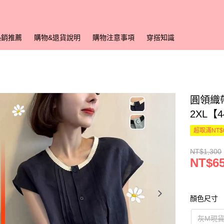
熱銷推薦
購物&退貨說明
購物注意事項
穿搭知識
圓領織帶
2XL【
超取滿NT$
NT$1,300
NT$6
顏色尺寸
灰M現