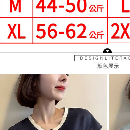
即時審查
宅配
結果請求
５．嚴禁
每筆NT$7
形，恩沛
動。
離島-郵局
每筆NT$9
國家/地區