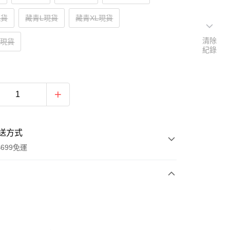
現貨
藏青L現貨
藏青XL現貨
清除
L現貨
紀錄
送方式
699免運
次付款
付款