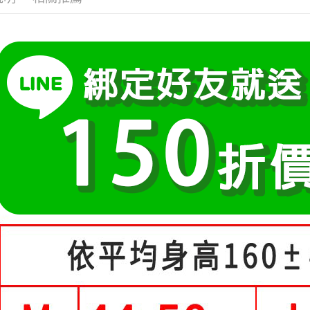
３．安心
元)。
【繳款方
小尺碼女裝(4
1.分期款
【「AFT
運送方式
醒簡訊。
１．於結帳
中尺碼女裝(5
2.透過簡
付」結帳
全家付款
帳／街口支
２．訂單
３．收到繳
每筆NT$8
【注意事
／ATM／
1.本服務
※ 請注意
付款後全
用戶於交
絡購買商品
每筆NT$8
款買賣價
先享後付
2.基於同
※ 交易是
萊爾富取
資料（包
是否繳費成
用，由本
付客戶支
每筆NT$8
3.完整用
【注意事
付款後萊
１．透過由
每筆NT$8
交易，需
求債權轉
7-11付款
２．關於
https://aft
每筆NT$8
３．未成
「AFTE
付款後7-1
任。
每筆NT$8
４．使用「