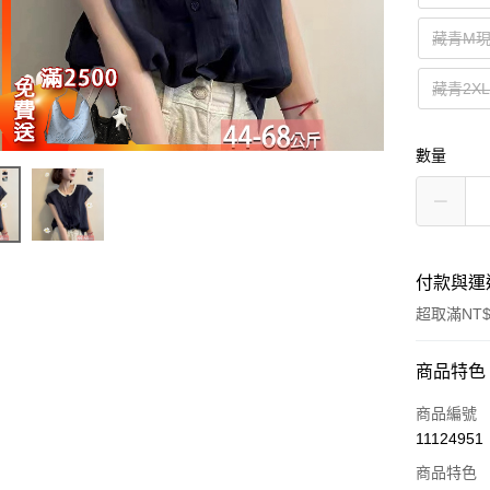
藏青M
藏青2X
數量
付款與運
超取滿NT$
付款方式
商品特色
信用卡一
商品編號
11124951
超商取貨
商品特色