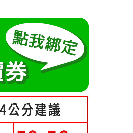
：先確認商品／服務後，再付款。
式說明】
5-55kg)
項不併入電信帳單，「大哥付你分期」於每月結算日後寄送繳費提
EE先享後付」結帳流程】
方式選擇「AFTEE先享後付」後，將跳轉至「AFTEE先享後
5-70kg)
訊連結打開帳單後，可選擇「超商條碼／台灣大直營門市／銀行轉
頁面，進行簡訊認證並確認金額後，即可完成結帳。
取貨
付／iPASS MONEY」等通路繳費。
成立數日內，您將收到繳費通知簡訊。
費通知簡訊後14天內，點擊此簡訊中的連結，可透過四大超商
0，滿NT$699(含以上)免運費
項】
網路銀行／等多元方式進行付款，方視為交易完成。
係由「台灣大哥大股份有限公司」（以下簡稱本公司）所提供，讓
：結帳手續完成當下不需立刻繳費，但若您需要取消訂單，請聯
家取貨
易時，得透過本服務購買商品或服務，並由商店將買賣／分期付
的店家。未經商家同意取消之訂單仍視為有效，需透過AFTEE
0，滿NT$699(含以上)免運費
金債權讓與本公司後，依約使用本公司帳單繳交帳款。
繳納相關費用。
意付款使用「大哥付你分期」之契約關係目的，商店將以您的個人
否成功請以「AFTEE先享後付 」之結帳頁面顯示為準，若有關於
貨付款
含姓名、電話或地址）提供予台灣大哥大進項蒐集、處理及利
功／繳費後需取消欲退款等相關疑問，請聯繫「AFTEE先享後
公司與您本人進行分期帳單所需資料之確認、核對及更正。
援中心」
https://netprotections.freshdesk.com/support/home
0，滿NT$699(含以上)免運費
戶服務條款，請詳閱以下連結：
https://oppay.tw/userRule
項】
爾富取貨
恩沛科技股份有限公司提供之「AFTEE先享後付」服務完成之
0，滿NT$699(含以上)免運費
依本服務之必要範圍內提供個人資料，並將交易相關給付款項請
讓予恩沛科技股份有限公司。
取貨
個人資料處理事宜，請瀏覽以下網址：
ee.tw/terms/#terms3
0，滿NT$699(含以上)免運費
年的使用者請事先徵得法定代理人或監護人之同意方可使用
E先享後付」，若未經同意申辦者引起之損失，本公司不負相關責
1取貨
0，滿NT$699(含以上)免運費
AFTEE先享後付」時，將依據個別帳號之用戶狀況，依本公司