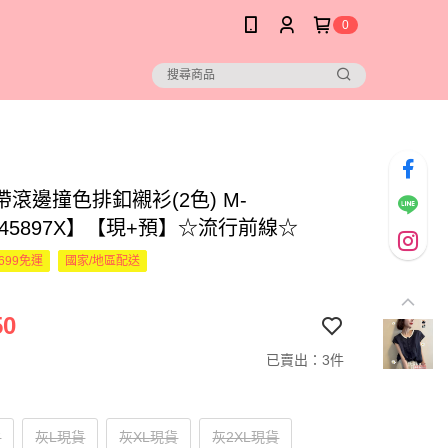
0
滾邊撞色排釦襯衫(2色) M-
445897X】【現+預】☆流行前線☆
699免運
國家/地區配送
50
已賣出：3件
貨
灰L現貨
灰XL現貨
灰2XL現貨