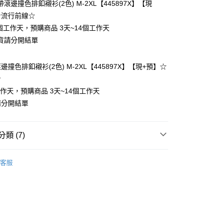
滾邊撞色排釦襯衫(2色) M-2XL【445897X】【現
☆流行前線☆
個工作天，預購商品 3天~14個工作天
貨請分開結單
撞色排釦襯衫(2色) M-2XL【445897X】【現+預】☆
y
☆
工作天，預購商品 3天~14個工作天
請分開結單
分期
類 (7)
你分期使用說明】
❄
享後付
由台灣大哥大提供，台灣大哥大用戶可立即使用無須另外申請。
客服
式選擇「大哥付你分期」，訂單成立後會自動跳轉到大哥付的交易
類
短袖上衣
證手機門號後，選擇欲分期的期數、繳款截止日，確認付款後即
FTEE先享後付」】
t
。
先享後付是「在收到商品之後才付款」的支付方式。 讓您購物簡單
類
棉麻上衣
准額度、可分期數及費用金額請依後續交易確認頁面所載為準。
心！
立30分鐘內，如未前往確認交易或遇審核未通過，訂單將自動取
類
襯衫
：不需註冊會員、不需綁卡、不需儲值。
 Point」為中華電信所提供之點數服務，可於會員專區綁定中華電
「轉專審核」未通過狀況，表示未達大哥付你分期系統評分，恕
：只要手機號碼，簡訊認證，即可結帳。
，即可在購物車使用 Hami Point 折抵消費金額 (1點等於1
類
圓領上衣
評估內容。