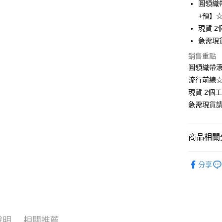
LINE Pay
圓領織帶
+預】
Apple Pay
現貨 2
街口支付
急需現
悠遊付
銷售重點
圓領織帶滾邊
Google Pa
流行前線
全支付
現貨 2個
急需現貨
全盈+PAY
大哥付你
商品相關分
相關說明
【大哥付
❄清涼夏款
AFTEE先
1.本服務
分享
2.付款方
相關說明
👚上衣分
流程，驗
【關於「A
Hami Poin
完成交易
AFTEE
👚上衣分
3.實際核
便利好安
相關說明
4.訂單成
👚上衣分
１．簡單
「Hami
消。如遇
ATM付款
２．便利
信會員帳號後
說明
相關推薦
👚上衣分
無法說明