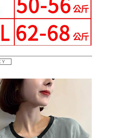
核予不同之上限額度；若仍有額度不足之情形，本公司將視審查
用戶進行身份認證。
一人註冊多個帳號或使用他人資訊註冊。若發現惡意使用之情
0，滿NT$699(含以上)免運費
科技股份有限公司將有權停止該用戶之使用額度並採取法律行
寄送
0，滿NT$699(含以上)免運費
配送
查看運費