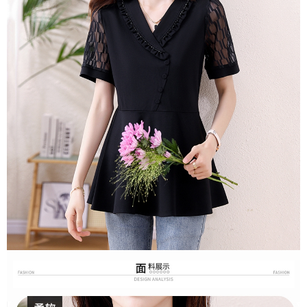
３．未成年的使用者請事先徵得法定代理人或監護人之同意方可使用
宅配
「AFTEE先享後付」，若未經同意申辦者引起之損失，本公司不負相關責
任。
每筆NT$70，滿NT$699(含以上)免運費
４．使用「AFTEE先享後付」時，將依據個別帳號之用戶狀況，依本公司即
時審查核予不同之上限額度；若仍有額度不足之情形，本公司將視審查結果
離島-郵局寄送
請求用戶進行身份認證。
每筆NT$90，滿NT$699(含以上)免運費
５．嚴禁一人註冊多個帳號或使用他人資訊註冊。若發現惡意使用之情形，
恩沛科技股份有限公司將有權停止該用戶之使用額度並採取法律行動。