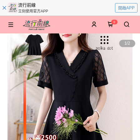
流行前線
開啟APP
立刻使用官方APP
0
1
/
2