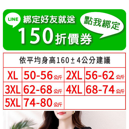
成交易。
Hami Point
AFTEE先享後付是「在收到商品之後才付款」的支付方式。 讓您購物簡單
3.實際核准額度、可分期數及費用金額請依後續交易確認頁面所載為準。
便利好安心！
相關說明
4.訂單成立30分鐘內，如未前往確認交易或遇審核未通過，訂單將自動取
１．簡單：不需註冊會員、不需綁卡、不需儲值。
「Hami Point」為中華電信所提供之點數服務，可於會員專區綁定中華電信
消。如遇「轉專審核」未通過狀況，表示未達大哥付你分期系統評分，恕無
２．便利：只要手機號碼，簡訊認證，即可結帳。
ATM付款
會員帳號後，即可在購物車使用 Hami Point 折抵消費金額 (1點等於1元)。
法說明評估內容。
３．安心：先確認商品／服務後，再付款。
【繳款方式說明】
1.分期款項不併入電信帳單，「大哥付你分期」於每月結算日後寄送繳費提
運送方式
【「AFTEE先享後付」結帳流程】
醒簡訊。
１．於結帳方式選擇「AFTEE先享後付」後，將跳轉至「AFTEE先享後付」
2.透過簡訊連結打開帳單後，可選擇「超商條碼／台灣大直營門市／銀行轉
全家付款取貨
結帳頁面，進行簡訊認證並確認金額後，即可完成結帳。
帳／街口支付／iPASS MONEY」等通路繳費。
２．訂單成立數日內，您將收到繳費通知簡訊。
每筆NT$80，滿NT$699(含以上)免運費
３．收到繳費通知簡訊後14天內，點擊此簡訊中的連結，可透過四大超商／
【注意事項】
ATM／網路銀行／等多元方式進行付款，方視為交易完成。
付款後全家取貨
1.本服務係由「台灣大哥大股份有限公司」（以下簡稱本公司）所提供，讓
※ 請注意：結帳手續完成當下不需立刻繳費，但若您需要取消訂單，請聯絡
用戶於交易時，得透過本服務購買商品或服務，並由商店將買賣／分期付款
每筆NT$80，滿NT$699(含以上)免運費
購買商品的店家。未經商家同意取消之訂單仍視為有效，需透過AFTEE先享
買賣價金債權讓與本公司後，依約使用本公司帳單繳交帳款。
後付繳納相關費用。
2.基於同意付款使用「大哥付你分期」之契約關係目的，商店將以您的個人
付款後萊爾富取貨
※ 交易是否成功請以「AFTEE先享後付 」之結帳頁面顯示為準，若有關於
資料（包含姓名、電話或地址）提供予台灣大哥大進項蒐集、處理及利用，
是否繳費成功／繳費後需取消欲退款等相關疑問，請聯繫「AFTEE先享後付
每筆NT$80，滿NT$699(含以上)免運費
由本公司與您本人進行分期帳單所需資料之確認、核對及更正。
客戶支援中心」
https://netprotections.freshdesk.com/support/home
3.完整用戶服務條款，請詳閱以下連結：
https://oppay.tw/userRule
7-11付款取貨
【注意事項】
每筆NT$80，滿NT$699(含以上)免運費
１．透過由恩沛科技股份有限公司提供之「AFTEE先享後付」服務完成之交
易，需依本服務之必要範圍內提供個人資料，並將交易相關給付款項請求債
付款後7-11取貨
權轉讓予恩沛科技股份有限公司。
２．關於個人資料處理事宜，請瀏覽以下網址：
每筆NT$80，滿NT$699(含以上)免運費
https://aftee.tw/terms/#terms3