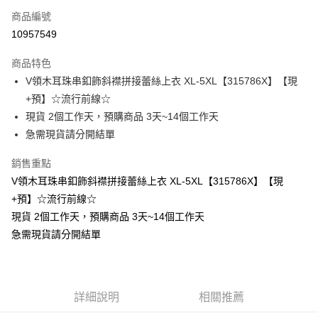
商品編號
超商取貨付款
10957549
LINE Pay
商品特色
Apple Pay
V領木耳珠串釦飾斜襟拼接蕾絲上衣 XL-5XL【315786X】【現
+預】☆流行前線☆
街口支付
現貨 2個工作天，預購商品 3天~14個工作天
悠遊付
急需現貨請分開結單
Google Pay
銷售重點
V領木耳珠串釦飾斜襟拼接蕾絲上衣 XL-5XL【315786X】【現
全支付
+預】☆流行前線☆
全盈+PAY
現貨 2個工作天，預購商品 3天~14個工作天
急需現貨請分開結單
大哥付你分期
相關說明
【大哥付你分期使用說明】
AFTEE先享後付
1.本服務由台灣大哥大提供，台灣大哥大用戶可立即使用無須另外申請。
2.付款方式選擇「大哥付你分期」，訂單成立後會自動跳轉到大哥付的交易
相關說明
詳細說明
相關推薦
流程，驗證手機門號後，選擇欲分期的期數、繳款截止日，確認付款後即完
【關於「AFTEE先享後付」】