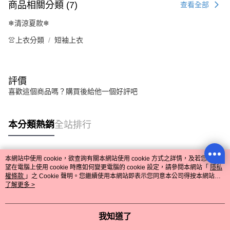
商品相關分類 (7)
查看全部
❄清涼夏款❄
👚上衣分類
短袖上衣
流行前線
評價
喜歡這個商品嗎？購買後給他一個好評吧
購物滿1500元 中式花朵燙鑽髮夾
!💝
本分類熱銷
全站排行
購物滿2500元 星星刺繡托特包 !
💝
😎😎😎😎 666~
---------------------------------
本網站中使用 cookie，欲查詢有關本網站使用 cookie 方式之詳情，及若您不希
熱門標籤
LINE綁定好友看優惠資訊！還送
望在電腦上使用 cookie 時應如何變更電腦的 cookie 設定，請參閱本網站「
隱私
150折價券😍
權條款
」之 Cookie 聲明。您繼續使用本網站即表示您同意本公司得按本網站使
用條款之 Cookie 聲明使用 cookie。
了解更多 >
回覆至 流行前線
我知道了