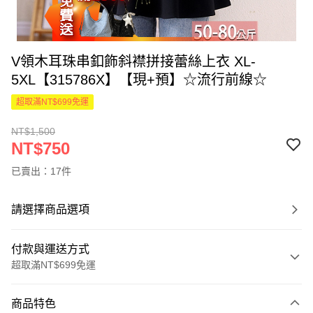
V領木耳珠串釦飾斜襟拼接蕾絲上衣 XL-
5XL【315786X】【現+預】☆流行前線☆
超取滿NT$699免運
NT$1,500
NT$750
已賣出：17件
請選擇商品選項
付款與運送方式
超取滿NT$699免運
付款方式
商品特色
信用卡一次付款