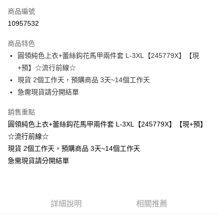
商品編號
超商取貨付款
10957532
LINE Pay
商品特色
Apple Pay
圓領純色上衣+蕾絲鈎花馬甲兩件套 L-3XL【245779X】【現
+預】☆流行前線☆
街口支付
現貨 2個工作天，預購商品 3天~14個工作天
悠遊付
急需現貨請分開結單
Google Pay
銷售重點
圓領純色上衣+蕾絲鈎花馬甲兩件套 L-3XL【245779X】【現+預】
全支付
☆流行前線☆
全盈+PAY
現貨 2個工作天，預購商品 3天~14個工作天
急需現貨請分開結單
大哥付你分期
相關說明
【大哥付你分期使用說明】
AFTEE先享後付
1.本服務由台灣大哥大提供，台灣大哥大用戶可立即使用無須另外申請。
2.付款方式選擇「大哥付你分期」，訂單成立後會自動跳轉到大哥付的交易
相關說明
詳細說明
相關推薦
流程，驗證手機門號後，選擇欲分期的期數、繳款截止日，確認付款後即完
【關於「AFTEE先享後付」】