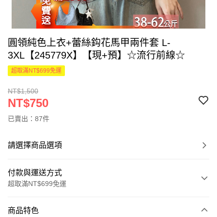
圓領純色上衣+蕾絲鈎花馬甲兩件套 L-
3XL【245779X】【現+預】☆流行前線☆
超取滿NT$699免運
NT$1,500
NT$750
已賣出：87件
請選擇商品選項
付款與運送方式
超取滿NT$699免運
付款方式
商品特色
信用卡一次付款