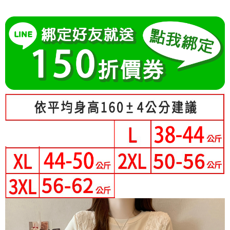
成交易。
Hami Point
AFTEE先享後付是「在收到商品之後才付款」的支付方式。 讓您購物簡單
3.實際核准額度、可分期數及費用金額請依後續交易確認頁面所載為準。
便利好安心！
相關說明
4.訂單成立30分鐘內，如未前往確認交易或遇審核未通過，訂單將自動取
１．簡單：不需註冊會員、不需綁卡、不需儲值。
「Hami Point」為中華電信所提供之點數服務，可於會員專區綁定中華電信
消。如遇「轉專審核」未通過狀況，表示未達大哥付你分期系統評分，恕無
２．便利：只要手機號碼，簡訊認證，即可結帳。
ATM付款
會員帳號後，即可在購物車使用 Hami Point 折抵消費金額 (1點等於1元)。
法說明評估內容。
３．安心：先確認商品／服務後，再付款。
【繳款方式說明】
1.分期款項不併入電信帳單，「大哥付你分期」於每月結算日後寄送繳費提
運送方式
【「AFTEE先享後付」結帳流程】
醒簡訊。
１．於結帳方式選擇「AFTEE先享後付」後，將跳轉至「AFTEE先享後付」
2.透過簡訊連結打開帳單後，可選擇「超商條碼／台灣大直營門市／銀行轉
全家付款取貨
結帳頁面，進行簡訊認證並確認金額後，即可完成結帳。
帳／街口支付／iPASS MONEY」等通路繳費。
２．訂單成立數日內，您將收到繳費通知簡訊。
每筆NT$80，滿NT$699(含以上)免運費
３．收到繳費通知簡訊後14天內，點擊此簡訊中的連結，可透過四大超商／
【注意事項】
ATM／網路銀行／等多元方式進行付款，方視為交易完成。
付款後全家取貨
1.本服務係由「台灣大哥大股份有限公司」（以下簡稱本公司）所提供，讓
※ 請注意：結帳手續完成當下不需立刻繳費，但若您需要取消訂單，請聯絡
用戶於交易時，得透過本服務購買商品或服務，並由商店將買賣／分期付款
每筆NT$80，滿NT$699(含以上)免運費
購買商品的店家。未經商家同意取消之訂單仍視為有效，需透過AFTEE先享
買賣價金債權讓與本公司後，依約使用本公司帳單繳交帳款。
後付繳納相關費用。
2.基於同意付款使用「大哥付你分期」之契約關係目的，商店將以您的個人
付款後萊爾富取貨
※ 交易是否成功請以「AFTEE先享後付 」之結帳頁面顯示為準，若有關於
資料（包含姓名、電話或地址）提供予台灣大哥大進項蒐集、處理及利用，
是否繳費成功／繳費後需取消欲退款等相關疑問，請聯繫「AFTEE先享後付
每筆NT$80，滿NT$699(含以上)免運費
由本公司與您本人進行分期帳單所需資料之確認、核對及更正。
客戶支援中心」
https://netprotections.freshdesk.com/support/home
3.完整用戶服務條款，請詳閱以下連結：
https://oppay.tw/userRule
7-11付款取貨
【注意事項】
每筆NT$80，滿NT$699(含以上)免運費
１．透過由恩沛科技股份有限公司提供之「AFTEE先享後付」服務完成之交
易，需依本服務之必要範圍內提供個人資料，並將交易相關給付款項請求債
付款後7-11取貨
權轉讓予恩沛科技股份有限公司。
２．關於個人資料處理事宜，請瀏覽以下網址：
每筆NT$80，滿NT$699(含以上)免運費
https://aftee.tw/terms/#terms3