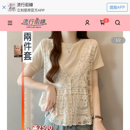
流行前線
開啟APP
立刻使用官方APP
0
1
/
2