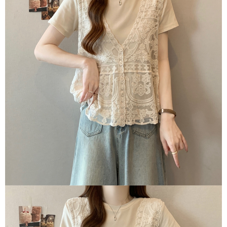
３．未成年的使用者請事先徵得法定代理人或監護人之同意方可使用
宅配
「AFTEE先享後付」，若未經同意申辦者引起之損失，本公司不負相關責
任。
每筆NT$70，滿NT$699(含以上)免運費
４．使用「AFTEE先享後付」時，將依據個別帳號之用戶狀況，依本公司即
時審查核予不同之上限額度；若仍有額度不足之情形，本公司將視審查結果
離島-郵局寄送
請求用戶進行身份認證。
每筆NT$90，滿NT$699(含以上)免運費
５．嚴禁一人註冊多個帳號或使用他人資訊註冊。若發現惡意使用之情形，
恩沛科技股份有限公司將有權停止該用戶之使用額度並採取法律行動。