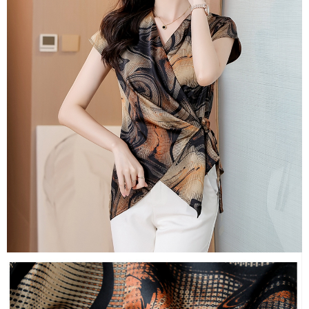
３．未成年的使用者請事先徵得法定代理人或監護人之同意方可使用
宅配
「AFTEE先享後付」，若未經同意申辦者引起之損失，本公司不負相關責
任。
每筆NT$70，滿NT$699(含以上)免運費
４．使用「AFTEE先享後付」時，將依據個別帳號之用戶狀況，依本公司即
時審查核予不同之上限額度；若仍有額度不足之情形，本公司將視審查結果
離島-郵局寄送
請求用戶進行身份認證。
每筆NT$90，滿NT$699(含以上)免運費
５．嚴禁一人註冊多個帳號或使用他人資訊註冊。若發現惡意使用之情形，
恩沛科技股份有限公司將有權停止該用戶之使用額度並採取法律行動。