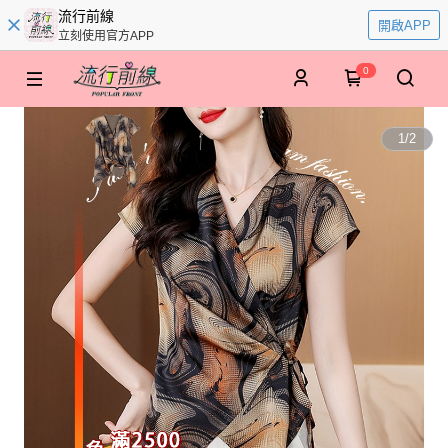
流行前線
開啟APP
立刻使用官方APP
0
1
/
2