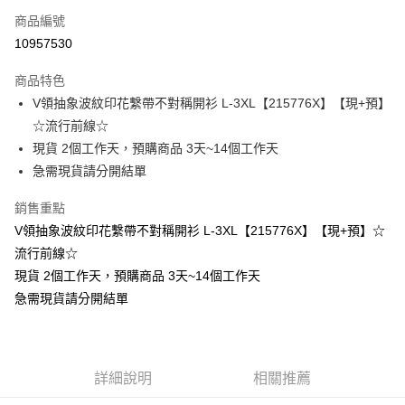
商品編號
超商取貨付款
10957530
LINE Pay
商品特色
Apple Pay
V領抽象波紋印花繫帶不對稱開衫 L-3XL【215776X】【現+預】
☆流行前線☆
街口支付
現貨 2個工作天，預購商品 3天~14個工作天
悠遊付
急需現貨請分開結單
Google Pay
銷售重點
V領抽象波紋印花繫帶不對稱開衫 L-3XL【215776X】【現+預】☆
全支付
流行前線☆
全盈+PAY
現貨 2個工作天，預購商品 3天~14個工作天
急需現貨請分開結單
大哥付你分期
相關說明
【大哥付你分期使用說明】
AFTEE先享後付
1.本服務由台灣大哥大提供，台灣大哥大用戶可立即使用無須另外申請。
2.付款方式選擇「大哥付你分期」，訂單成立後會自動跳轉到大哥付的交易
相關說明
詳細說明
相關推薦
流程，驗證手機門號後，選擇欲分期的期數、繳款截止日，確認付款後即完
【關於「AFTEE先享後付」】