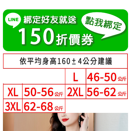
成交易。
Hami Point
AFTEE先享後付是「在收到商品之後才付款」的支付方式。 讓您購物簡單
3.實際核准額度、可分期數及費用金額請依後續交易確認頁面所載為準。
便利好安心！
相關說明
4.訂單成立30分鐘內，如未前往確認交易或遇審核未通過，訂單將自動取
１．簡單：不需註冊會員、不需綁卡、不需儲值。
「Hami Point」為中華電信所提供之點數服務，可於會員專區綁定中華電信
消。如遇「轉專審核」未通過狀況，表示未達大哥付你分期系統評分，恕無
２．便利：只要手機號碼，簡訊認證，即可結帳。
ATM付款
會員帳號後，即可在購物車使用 Hami Point 折抵消費金額 (1點等於1元)。
法說明評估內容。
３．安心：先確認商品／服務後，再付款。
【繳款方式說明】
1.分期款項不併入電信帳單，「大哥付你分期」於每月結算日後寄送繳費提
運送方式
【「AFTEE先享後付」結帳流程】
醒簡訊。
１．於結帳方式選擇「AFTEE先享後付」後，將跳轉至「AFTEE先享後付」
2.透過簡訊連結打開帳單後，可選擇「超商條碼／台灣大直營門市／銀行轉
全家付款取貨
結帳頁面，進行簡訊認證並確認金額後，即可完成結帳。
帳／街口支付／iPASS MONEY」等通路繳費。
２．訂單成立數日內，您將收到繳費通知簡訊。
每筆NT$80，滿NT$699(含以上)免運費
３．收到繳費通知簡訊後14天內，點擊此簡訊中的連結，可透過四大超商／
【注意事項】
ATM／網路銀行／等多元方式進行付款，方視為交易完成。
付款後全家取貨
1.本服務係由「台灣大哥大股份有限公司」（以下簡稱本公司）所提供，讓
※ 請注意：結帳手續完成當下不需立刻繳費，但若您需要取消訂單，請聯絡
用戶於交易時，得透過本服務購買商品或服務，並由商店將買賣／分期付款
每筆NT$80，滿NT$699(含以上)免運費
購買商品的店家。未經商家同意取消之訂單仍視為有效，需透過AFTEE先享
買賣價金債權讓與本公司後，依約使用本公司帳單繳交帳款。
後付繳納相關費用。
2.基於同意付款使用「大哥付你分期」之契約關係目的，商店將以您的個人
付款後萊爾富取貨
※ 交易是否成功請以「AFTEE先享後付 」之結帳頁面顯示為準，若有關於
資料（包含姓名、電話或地址）提供予台灣大哥大進項蒐集、處理及利用，
是否繳費成功／繳費後需取消欲退款等相關疑問，請聯繫「AFTEE先享後付
每筆NT$80，滿NT$699(含以上)免運費
由本公司與您本人進行分期帳單所需資料之確認、核對及更正。
客戶支援中心」
https://netprotections.freshdesk.com/support/home
3.完整用戶服務條款，請詳閱以下連結：
https://oppay.tw/userRule
7-11付款取貨
【注意事項】
每筆NT$80，滿NT$699(含以上)免運費
１．透過由恩沛科技股份有限公司提供之「AFTEE先享後付」服務完成之交
易，需依本服務之必要範圍內提供個人資料，並將交易相關給付款項請求債
付款後7-11取貨
權轉讓予恩沛科技股份有限公司。
２．關於個人資料處理事宜，請瀏覽以下網址：
每筆NT$80，滿NT$699(含以上)免運費
https://aftee.tw/terms/#terms3