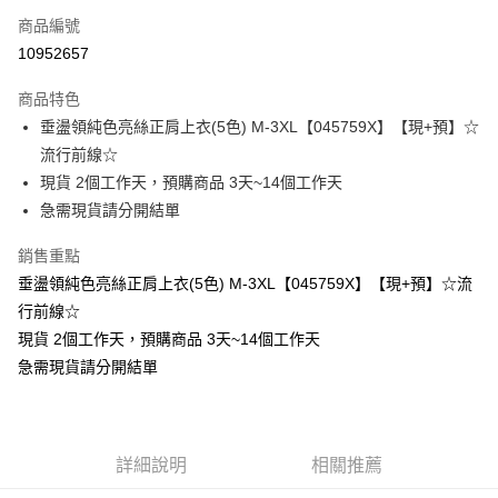
商品編號
超商取貨付款
10952657
LINE Pay
商品特色
Apple Pay
垂盪領純色亮絲正肩上衣(5色) M-3XL【045759X】【現+預】☆
流行前線☆
街口支付
現貨 2個工作天，預購商品 3天~14個工作天
悠遊付
急需現貨請分開結單
Google Pay
銷售重點
垂盪領純色亮絲正肩上衣(5色) M-3XL【045759X】【現+預】☆流
全支付
行前線☆
全盈+PAY
現貨 2個工作天，預購商品 3天~14個工作天
急需現貨請分開結單
大哥付你分期
相關說明
【大哥付你分期使用說明】
AFTEE先享後付
1.本服務由台灣大哥大提供，台灣大哥大用戶可立即使用無須另外申請。
2.付款方式選擇「大哥付你分期」，訂單成立後會自動跳轉到大哥付的交易
相關說明
詳細說明
相關推薦
流程，驗證手機門號後，選擇欲分期的期數、繳款截止日，確認付款後即完
【關於「AFTEE先享後付」】