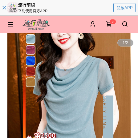
流行前線
開啟APP
立刻使用官方APP
0
1
/
2