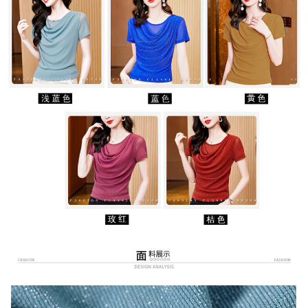
３．未成年的使用者請事先徵得法定代理人或監護人之同意方可使用
宅配
「AFTEE先享後付」，若未經同意申辦者引起之損失，本公司不負相關責
任。
每筆NT$70，滿NT$699(含以上)免運費
４．使用「AFTEE先享後付」時，將依據個別帳號之用戶狀況，依本公司即
時審查核予不同之上限額度；若仍有額度不足之情形，本公司將視審查結果
離島-郵局寄送
請求用戶進行身份認證。
每筆NT$90，滿NT$699(含以上)免運費
５．嚴禁一人註冊多個帳號或使用他人資訊註冊。若發現惡意使用之情形，
恩沛科技股份有限公司將有權停止該用戶之使用額度並採取法律行動。
國家/地區配送
查看運費