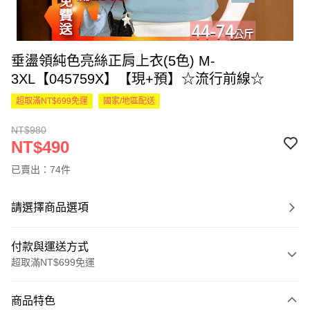
垂盪領純色亮絲正肩上衣(5色) M-
3XL【045759X】【現+預】☆流行前線☆
超取滿NT$699免運
國家/地區配送
NT$980
NT$490
已賣出：74件
請選擇商品選項
付款與運送方式
超取滿NT$699免運
付款方式
商品特色
信用卡一次付款