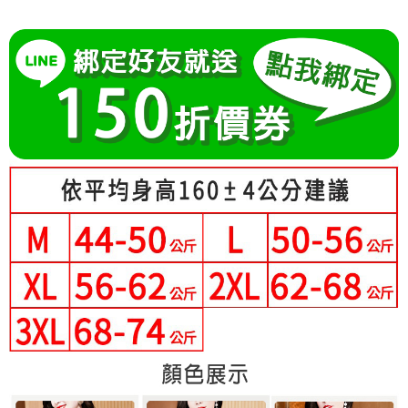
成交易。
Hami Point
AFTEE先享後付是「在收到商品之後才付款」的支付方式。 讓您購物簡單
3.實際核准額度、可分期數及費用金額請依後續交易確認頁面所載為準。
便利好安心！
相關說明
4.訂單成立30分鐘內，如未前往確認交易或遇審核未通過，訂單將自動取
１．簡單：不需註冊會員、不需綁卡、不需儲值。
「Hami Point」為中華電信所提供之點數服務，可於會員專區綁定中華電信
消。如遇「轉專審核」未通過狀況，表示未達大哥付你分期系統評分，恕無
２．便利：只要手機號碼，簡訊認證，即可結帳。
ATM付款
會員帳號後，即可在購物車使用 Hami Point 折抵消費金額 (1點等於1元)。
法說明評估內容。
３．安心：先確認商品／服務後，再付款。
【繳款方式說明】
1.分期款項不併入電信帳單，「大哥付你分期」於每月結算日後寄送繳費提
運送方式
【「AFTEE先享後付」結帳流程】
醒簡訊。
１．於結帳方式選擇「AFTEE先享後付」後，將跳轉至「AFTEE先享後付」
2.透過簡訊連結打開帳單後，可選擇「超商條碼／台灣大直營門市／銀行轉
全家付款取貨
結帳頁面，進行簡訊認證並確認金額後，即可完成結帳。
帳／街口支付／iPASS MONEY」等通路繳費。
２．訂單成立數日內，您將收到繳費通知簡訊。
每筆NT$80，滿NT$699(含以上)免運費
３．收到繳費通知簡訊後14天內，點擊此簡訊中的連結，可透過四大超商／
【注意事項】
ATM／網路銀行／等多元方式進行付款，方視為交易完成。
付款後全家取貨
1.本服務係由「台灣大哥大股份有限公司」（以下簡稱本公司）所提供，讓
※ 請注意：結帳手續完成當下不需立刻繳費，但若您需要取消訂單，請聯絡
用戶於交易時，得透過本服務購買商品或服務，並由商店將買賣／分期付款
每筆NT$80，滿NT$699(含以上)免運費
購買商品的店家。未經商家同意取消之訂單仍視為有效，需透過AFTEE先享
買賣價金債權讓與本公司後，依約使用本公司帳單繳交帳款。
後付繳納相關費用。
2.基於同意付款使用「大哥付你分期」之契約關係目的，商店將以您的個人
付款後萊爾富取貨
※ 交易是否成功請以「AFTEE先享後付 」之結帳頁面顯示為準，若有關於
資料（包含姓名、電話或地址）提供予台灣大哥大進項蒐集、處理及利用，
是否繳費成功／繳費後需取消欲退款等相關疑問，請聯繫「AFTEE先享後付
每筆NT$80，滿NT$699(含以上)免運費
由本公司與您本人進行分期帳單所需資料之確認、核對及更正。
客戶支援中心」
https://netprotections.freshdesk.com/support/home
3.完整用戶服務條款，請詳閱以下連結：
https://oppay.tw/userRule
7-11付款取貨
【注意事項】
每筆NT$80，滿NT$699(含以上)免運費
１．透過由恩沛科技股份有限公司提供之「AFTEE先享後付」服務完成之交
易，需依本服務之必要範圍內提供個人資料，並將交易相關給付款項請求債
付款後7-11取貨
權轉讓予恩沛科技股份有限公司。
２．關於個人資料處理事宜，請瀏覽以下網址：
每筆NT$80，滿NT$699(含以上)免運費
https://aftee.tw/terms/#terms3