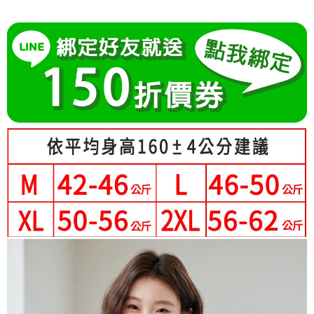
成交易。
Hami Point
AFTEE先享後付是「在收到商品之後才付款」的支付方式。 讓您購物簡單
3.實際核准額度、可分期數及費用金額請依後續交易確認頁面所載為準。
便利好安心！
相關說明
4.訂單成立30分鐘內，如未前往確認交易或遇審核未通過，訂單將自動取
１．簡單：不需註冊會員、不需綁卡、不需儲值。
「Hami Point」為中華電信所提供之點數服務，可於會員專區綁定中華電信
消。如遇「轉專審核」未通過狀況，表示未達大哥付你分期系統評分，恕無
２．便利：只要手機號碼，簡訊認證，即可結帳。
ATM付款
會員帳號後，即可在購物車使用 Hami Point 折抵消費金額 (1點等於1元)。
法說明評估內容。
３．安心：先確認商品／服務後，再付款。
【繳款方式說明】
1.分期款項不併入電信帳單，「大哥付你分期」於每月結算日後寄送繳費提
運送方式
【「AFTEE先享後付」結帳流程】
醒簡訊。
１．於結帳方式選擇「AFTEE先享後付」後，將跳轉至「AFTEE先享後付」
2.透過簡訊連結打開帳單後，可選擇「超商條碼／台灣大直營門市／銀行轉
全家付款取貨
結帳頁面，進行簡訊認證並確認金額後，即可完成結帳。
帳／街口支付／iPASS MONEY」等通路繳費。
２．訂單成立數日內，您將收到繳費通知簡訊。
每筆NT$80，滿NT$699(含以上)免運費
３．收到繳費通知簡訊後14天內，點擊此簡訊中的連結，可透過四大超商／
【注意事項】
ATM／網路銀行／等多元方式進行付款，方視為交易完成。
付款後全家取貨
1.本服務係由「台灣大哥大股份有限公司」（以下簡稱本公司）所提供，讓
※ 請注意：結帳手續完成當下不需立刻繳費，但若您需要取消訂單，請聯絡
用戶於交易時，得透過本服務購買商品或服務，並由商店將買賣／分期付款
每筆NT$80，滿NT$699(含以上)免運費
購買商品的店家。未經商家同意取消之訂單仍視為有效，需透過AFTEE先享
買賣價金債權讓與本公司後，依約使用本公司帳單繳交帳款。
後付繳納相關費用。
2.基於同意付款使用「大哥付你分期」之契約關係目的，商店將以您的個人
付款後萊爾富取貨
※ 交易是否成功請以「AFTEE先享後付 」之結帳頁面顯示為準，若有關於
資料（包含姓名、電話或地址）提供予台灣大哥大進項蒐集、處理及利用，
是否繳費成功／繳費後需取消欲退款等相關疑問，請聯繫「AFTEE先享後付
每筆NT$80，滿NT$699(含以上)免運費
由本公司與您本人進行分期帳單所需資料之確認、核對及更正。
客戶支援中心」
https://netprotections.freshdesk.com/support/home
3.完整用戶服務條款，請詳閱以下連結：
https://oppay.tw/userRule
7-11付款取貨
【注意事項】
每筆NT$80，滿NT$699(含以上)免運費
１．透過由恩沛科技股份有限公司提供之「AFTEE先享後付」服務完成之交
易，需依本服務之必要範圍內提供個人資料，並將交易相關給付款項請求債
付款後7-11取貨
權轉讓予恩沛科技股份有限公司。
２．關於個人資料處理事宜，請瀏覽以下網址：
每筆NT$80，滿NT$699(含以上)免運費
https://aftee.tw/terms/#terms3