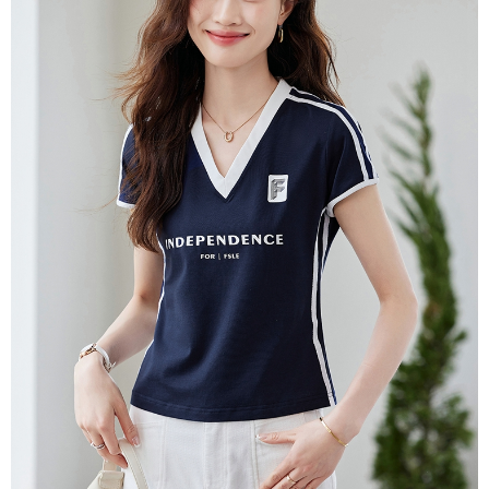
３．未成年的使用者請事先徵得法定代理人或監護人之同意方可使用
宅配
「AFTEE先享後付」，若未經同意申辦者引起之損失，本公司不負相關責
任。
每筆NT$70，滿NT$699(含以上)免運費
４．使用「AFTEE先享後付」時，將依據個別帳號之用戶狀況，依本公司即
時審查核予不同之上限額度；若仍有額度不足之情形，本公司將視審查結果
離島-郵局寄送
請求用戶進行身份認證。
每筆NT$90，滿NT$699(含以上)免運費
５．嚴禁一人註冊多個帳號或使用他人資訊註冊。若發現惡意使用之情形，
恩沛科技股份有限公司將有權停止該用戶之使用額度並採取法律行動。
國家/地區配送
查看運費