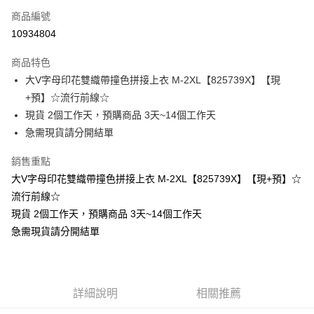
商品編號
超商取貨付款
10934804
LINE Pay
商品特色
Apple Pay
大V字母印花雙織帶撞色拼接上衣 M-2XL【825739X】【現
+預】☆流行前線☆
街口支付
現貨 2個工作天，預購商品 3天~14個工作天
悠遊付
急需現貨請分開結單
Google Pay
銷售重點
大V字母印花雙織帶撞色拼接上衣 M-2XL【825739X】【現+預】☆
全支付
流行前線☆
全盈+PAY
現貨 2個工作天，預購商品 3天~14個工作天
急需現貨請分開結單
大哥付你分期
相關說明
【大哥付你分期使用說明】
AFTEE先享後付
1.本服務由台灣大哥大提供，台灣大哥大用戶可立即使用無須另外申請。
2.付款方式選擇「大哥付你分期」，訂單成立後會自動跳轉到大哥付的交易
相關說明
詳細說明
相關推薦
流程，驗證手機門號後，選擇欲分期的期數、繳款截止日，確認付款後即完
【關於「AFTEE先享後付」】