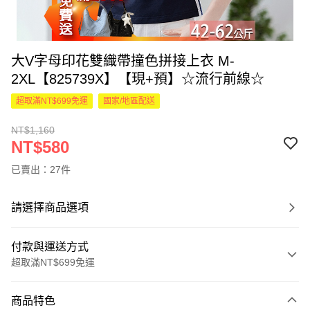
大V字母印花雙織帶撞色拼接上衣 M-
2XL【825739X】【現+預】☆流行前線☆
超取滿NT$699免運
國家/地區配送
NT$1,160
NT$580
已賣出：27件
請選擇商品選項
付款與運送方式
超取滿NT$699免運
付款方式
商品特色
信用卡一次付款