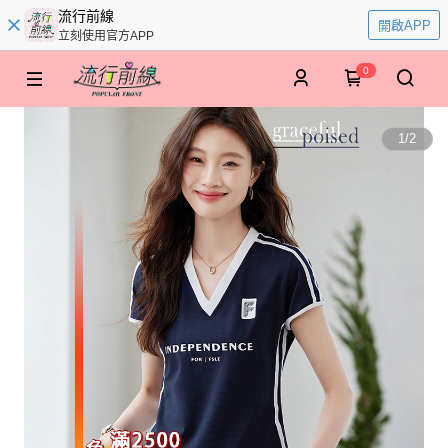
流行前線
開啟APP
立刻使用官方APP
0
1
/
2