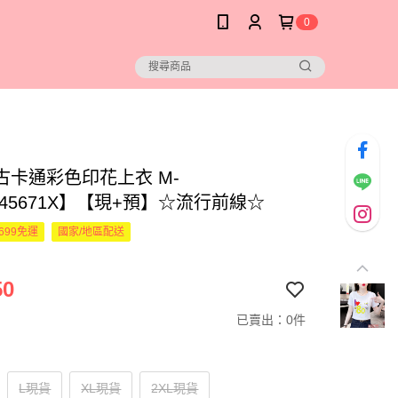
0
古卡通彩色印花上衣 M-
145671X】【現+預】☆流行前線☆
699免運
國家/地區配送
50
已賣出：0件
L現貨
XL現貨
2XL現貨