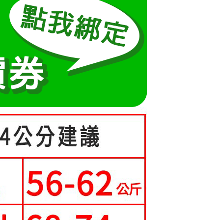
成立數日內，您將收到繳費通知簡訊。
費通知簡訊後14天內，點擊此簡訊中的連結，可透過四大超商
0，滿NT$699(含以上)免運費
項】
網路銀行／等多元方式進行付款，方視為交易完成。
係由「台灣大哥大股份有限公司」（以下簡稱本公司）所提供，讓
：結帳手續完成當下不需立刻繳費，但若您需要取消訂單，請聯
家取貨
易時，得透過本服務購買商品或服務，並由商店將買賣／分期付
的店家。未經商家同意取消之訂單仍視為有效，需透過AFTEE
0，滿NT$699(含以上)免運費
金債權讓與本公司後，依約使用本公司帳單繳交帳款。
繳納相關費用。
意付款使用「大哥付你分期」之契約關係目的，商店將以您的個人
否成功請以「AFTEE先享後付 」之結帳頁面顯示為準，若有關於
貨付款
含姓名、電話或地址）提供予台灣大哥大進項蒐集、處理及利
功／繳費後需取消欲退款等相關疑問，請聯繫「AFTEE先享後
公司與您本人進行分期帳單所需資料之確認、核對及更正。
援中心」
https://netprotections.freshdesk.com/support/home
0，滿NT$699(含以上)免運費
戶服務條款，請詳閱以下連結：
https://oppay.tw/userRule
項】
爾富取貨
恩沛科技股份有限公司提供之「AFTEE先享後付」服務完成之
0，滿NT$699(含以上)免運費
依本服務之必要範圍內提供個人資料，並將交易相關給付款項請
讓予恩沛科技股份有限公司。
取貨
個人資料處理事宜，請瀏覽以下網址：
ee.tw/terms/#terms3
0，滿NT$699(含以上)免運費
年的使用者請事先徵得法定代理人或監護人之同意方可使用
E先享後付」，若未經同意申辦者引起之損失，本公司不負相關責
1取貨
0，滿NT$699(含以上)免運費
AFTEE先享後付」時，將依據個別帳號之用戶狀況，依本公司
核予不同之上限額度；若仍有額度不足之情形，本公司將視審查
用戶進行身份認證。
一人註冊多個帳號或使用他人資訊註冊。若發現惡意使用之情
0，滿NT$699(含以上)免運費
科技股份有限公司將有權停止該用戶之使用額度並採取法律行
寄送