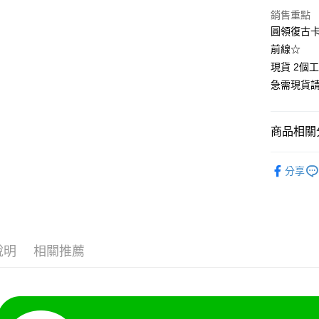
悠遊付
銷售重點
圓領復古卡
Google Pa
前線☆
全支付
現貨 2個
急需現貨
全盈+PAY
大哥付你
商品相關分
相關說明
【大哥付
❄清涼夏款
AFTEE先
1.本服務
分享
2.付款方
相關說明
👚上衣分
流程，驗
【關於「A
Hami Poin
完成交易
AFTEE
👚上衣分
3.實際核
便利好安
相關說明
4.訂單成
👚上衣分
１．簡單
「Hami
消。如遇
ATM付款
２．便利
信會員帳號後
說明
相關推薦
大尺碼女裝(
無法說明
３．安心
元)。
【繳款方
小尺碼女裝(4
1.分期款
【「AFT
運送方式
醒簡訊。
１．於結帳
中尺碼女裝(5
2.透過簡
付」結帳
全家付款
帳／街口支