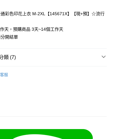
通彩色印花上衣 M-2XL【145671X】【現+預】☆流行
y
工作天，預購商品 3天~14個工作天
請分開結單
分期
類 (7)
你分期使用說明】
❄
享後付
由台灣大哥大提供，台灣大哥大用戶可立即使用無須另外申請。
客服
式選擇「大哥付你分期」，訂單成立後會自動跳轉到大哥付的交易
類
短袖上衣
證手機門號後，選擇欲分期的期數、繳款截止日，確認付款後即
FTEE先享後付」】
t
。
先享後付是「在收到商品之後才付款」的支付方式。 讓您購物簡單
類
舒適棉T
准額度、可分期數及費用金額請依後續交易確認頁面所載為準。
心！
立30分鐘內，如未前往確認交易或遇審核未通過，訂單將自動取
類
圓領上衣
：不需註冊會員、不需綁卡、不需儲值。
 Point」為中華電信所提供之點數服務，可於會員專區綁定中華電
「轉專審核」未通過狀況，表示未達大哥付你分期系統評分，恕
：只要手機號碼，簡訊認證，即可結帳。
，即可在購物車使用 Hami Point 折抵消費金額 (1點等於1
70kg以上)
評估內容。
：先確認商品／服務後，再付款。
式說明】
5-55kg)
項不併入電信帳單，「大哥付你分期」於每月結算日後寄送繳費提
EE先享後付」結帳流程】
方式選擇「AFTEE先享後付」後，將跳轉至「AFTEE先享後
5-70kg)
訊連結打開帳單後，可選擇「超商條碼／台灣大直營門市／銀行轉
頁面，進行簡訊認證並確認金額後，即可完成結帳。
取貨
付／iPASS MONEY」等通路繳費。