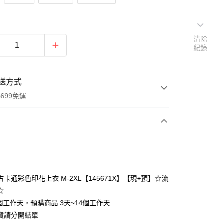
清除
紀錄
送方式
699免運
次付款
付款
卡通彩色印花上衣 M-2XL【145671X】【現+預】☆流
☆
個工作天，預購商品 3天~14個工作天
貨請分開結單