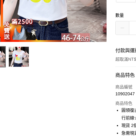
數量
付款與運
超取滿NT$
付款方式
商品特色
信用卡一
商品編號
10902047
超商取貨
商品特色
LINE Pay
圓領復古
行前線
Apple Pay
現貨 2
街口支付
急需現