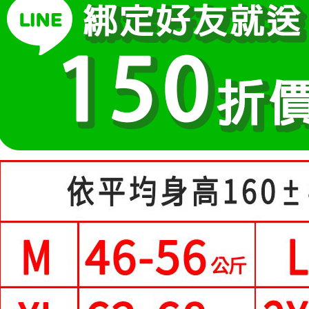
２．訂單
３．收到繳
每筆NT$8
【注意事
／ATM／
1.本服務
※ 請注意
付款後全
用戶於交
絡購買商品
每筆NT$8
款買賣價
先享後付
2.基於同
※ 交易是
萊爾富取
資料（包
是否繳費成
用，由本
付客戶支
每筆NT$8
3.完整用
【注意事
付款後萊
１．透過由
每筆NT$8
交易，需
求債權轉
7-11付款
２．關於
https://aft
每筆NT$8
３．未成
「AFTE
付款後7-1
任。
每筆NT$8
４．使用「
即時審查
宅配
結果請求
５．嚴禁
每筆NT$7
形，恩沛
動。
離島-郵局