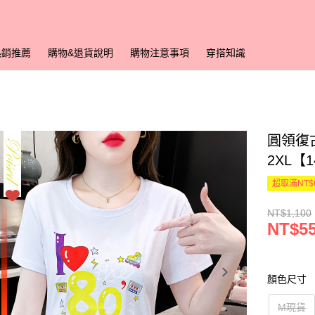
熱銷推薦
購物&退貨說明
購物注意事項
穿搭知識
圓領復
2XL【
超取滿NT$
NT$1,100
NT$5
顏色尺寸
M現貨