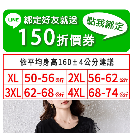
成交易。
Hami Point
AFTEE先享後付是「在收到商品之後才付款」的支付方式。 讓您購物簡單
3.實際核准額度、可分期數及費用金額請依後續交易確認頁面所載為準。
便利好安心！
相關說明
4.訂單成立30分鐘內，如未前往確認交易或遇審核未通過，訂單將自動取
１．簡單：不需註冊會員、不需綁卡、不需儲值。
「Hami Point」為中華電信所提供之點數服務，可於會員專區綁定中華電信
消。如遇「轉專審核」未通過狀況，表示未達大哥付你分期系統評分，恕無
２．便利：只要手機號碼，簡訊認證，即可結帳。
ATM付款
會員帳號後，即可在購物車使用 Hami Point 折抵消費金額 (1點等於1元)。
法說明評估內容。
３．安心：先確認商品／服務後，再付款。
【繳款方式說明】
1.分期款項不併入電信帳單，「大哥付你分期」於每月結算日後寄送繳費提
運送方式
【「AFTEE先享後付」結帳流程】
醒簡訊。
１．於結帳方式選擇「AFTEE先享後付」後，將跳轉至「AFTEE先享後付」
2.透過簡訊連結打開帳單後，可選擇「超商條碼／台灣大直營門市／銀行轉
全家付款取貨
結帳頁面，進行簡訊認證並確認金額後，即可完成結帳。
帳／街口支付／iPASS MONEY」等通路繳費。
２．訂單成立數日內，您將收到繳費通知簡訊。
每筆NT$80，滿NT$699(含以上)免運費
３．收到繳費通知簡訊後14天內，點擊此簡訊中的連結，可透過四大超商／
【注意事項】
ATM／網路銀行／等多元方式進行付款，方視為交易完成。
付款後全家取貨
1.本服務係由「台灣大哥大股份有限公司」（以下簡稱本公司）所提供，讓
※ 請注意：結帳手續完成當下不需立刻繳費，但若您需要取消訂單，請聯絡
用戶於交易時，得透過本服務購買商品或服務，並由商店將買賣／分期付款
每筆NT$80，滿NT$699(含以上)免運費
購買商品的店家。未經商家同意取消之訂單仍視為有效，需透過AFTEE先享
買賣價金債權讓與本公司後，依約使用本公司帳單繳交帳款。
後付繳納相關費用。
2.基於同意付款使用「大哥付你分期」之契約關係目的，商店將以您的個人
付款後萊爾富取貨
※ 交易是否成功請以「AFTEE先享後付 」之結帳頁面顯示為準，若有關於
資料（包含姓名、電話或地址）提供予台灣大哥大進項蒐集、處理及利用，
是否繳費成功／繳費後需取消欲退款等相關疑問，請聯繫「AFTEE先享後付
每筆NT$80，滿NT$699(含以上)免運費
由本公司與您本人進行分期帳單所需資料之確認、核對及更正。
客戶支援中心」
https://netprotections.freshdesk.com/support/home
3.完整用戶服務條款，請詳閱以下連結：
https://oppay.tw/userRule
7-11付款取貨
【注意事項】
每筆NT$80，滿NT$699(含以上)免運費
１．透過由恩沛科技股份有限公司提供之「AFTEE先享後付」服務完成之交
易，需依本服務之必要範圍內提供個人資料，並將交易相關給付款項請求債
付款後7-11取貨
權轉讓予恩沛科技股份有限公司。
２．關於個人資料處理事宜，請瀏覽以下網址：
每筆NT$80，滿NT$699(含以上)免運費
https://aftee.tw/terms/#terms3