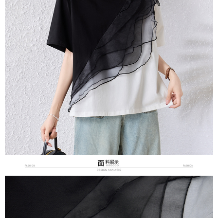
３．未成年的使用者請事先徵得法定代理人或監護人之同意方可使用
宅配
「AFTEE先享後付」，若未經同意申辦者引起之損失，本公司不負相關責
任。
每筆NT$70，滿NT$699(含以上)免運費
４．使用「AFTEE先享後付」時，將依據個別帳號之用戶狀況，依本公司即
時審查核予不同之上限額度；若仍有額度不足之情形，本公司將視審查結果
離島-郵局寄送
請求用戶進行身份認證。
每筆NT$90，滿NT$699(含以上)免運費
５．嚴禁一人註冊多個帳號或使用他人資訊註冊。若發現惡意使用之情形，
恩沛科技股份有限公司將有權停止該用戶之使用額度並採取法律行動。
國家/地區配送
查看運費