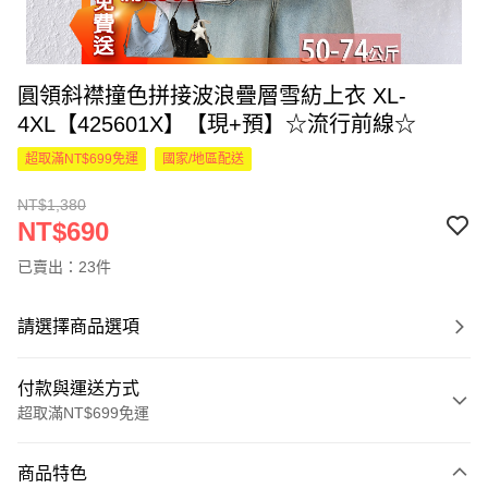
圓領斜襟撞色拼接波浪疊層雪紡上衣 XL-
4XL【425601X】【現+預】☆流行前線☆
超取滿NT$699免運
國家/地區配送
NT$1,380
NT$690
已賣出：23件
請選擇商品選項
付款與運送方式
超取滿NT$699免運
付款方式
商品特色
信用卡一次付款