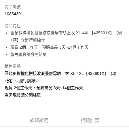
商品編號
超商取貨付款
10854301
LINE Pay
商品特色
Apple Pay
圓領斜襟撞色拼接波浪疊層雪紡上衣 XL-4XL【425601X】【現
+預】☆流行前線☆
街口支付
現貨 2個工作天，預購商品 3天~14個工作天
悠遊付
急需現貨請分開結單
Google Pay
銷售重點
圓領斜襟撞色拼接波浪疊層雪紡上衣 XL-4XL【425601X】【現
全支付
+預】☆流行前線☆
全盈+PAY
現貨 2個工作天，預購商品 3天~14個工作天
急需現貨請分開結單
大哥付你分期
相關說明
【大哥付你分期使用說明】
AFTEE先享後付
1.本服務由台灣大哥大提供，台灣大哥大用戶可立即使用無須另外申請。
2.付款方式選擇「大哥付你分期」，訂單成立後會自動跳轉到大哥付的交易
相關說明
詳細說明
相關推薦
流程，驗證手機門號後，選擇欲分期的期數、繳款截止日，確認付款後即完
【關於「AFTEE先享後付」】