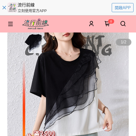
流行前線
開啟APP
立刻使用官方APP
0
1
/
2