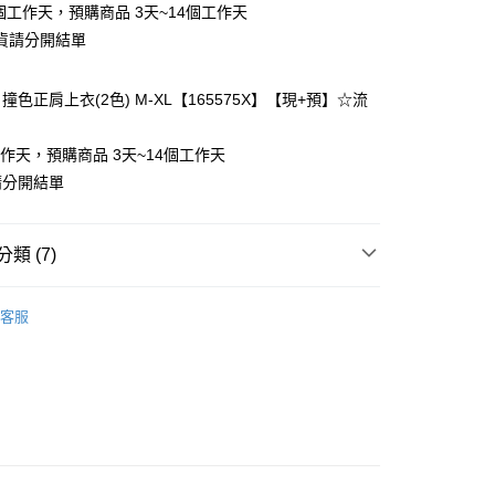
個工作天，預購商品 3天~14個工作天
貨請分開結單
色正肩上衣(2色) M-XL【165575X】【現+預】☆流
y
工作天，預購商品 3天~14個工作天
請分開結單
分期
類 (7)
你分期使用說明】
❄
享後付
由台灣大哥大提供，台灣大哥大用戶可立即使用無須另外申請。
客服
式選擇「大哥付你分期」，訂單成立後會自動跳轉到大哥付的交易
類
短袖上衣
證手機門號後，選擇欲分期的期數、繳款截止日，確認付款後即
FTEE先享後付」】
t
。
先享後付是「在收到商品之後才付款」的支付方式。 讓您購物簡單
類
舒適棉T
准額度、可分期數及費用金額請依後續交易確認頁面所載為準。
心！
立30分鐘內，如未前往確認交易或遇審核未通過，訂單將自動取
類
雪紡衫
：不需註冊會員、不需綁卡、不需儲值。
 Point」為中華電信所提供之點數服務，可於會員專區綁定中華電
「轉專審核」未通過狀況，表示未達大哥付你分期系統評分，恕
：只要手機號碼，簡訊認證，即可結帳。
，即可在購物車使用 Hami Point 折抵消費金額 (1點等於1
類
圓領上衣
評估內容。
：先確認商品／服務後，再付款。
式說明】
5-55kg)
項不併入電信帳單，「大哥付你分期」於每月結算日後寄送繳費提
EE先享後付」結帳流程】