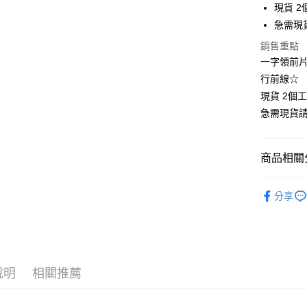
現貨 2
街口支付
急需現
悠遊付
銷售重點
一字領前片撞
Google Pa
行前線☆
全支付
現貨 2個
急需現貨
全盈+PAY
大哥付你
商品相關分
相關說明
【大哥付
❄清涼夏款
AFTEE先
1.本服務
分享
2.付款方
相關說明
👚上衣分
流程，驗
【關於「A
Hami Poin
完成交易
AFTEE
👚上衣分
3.實際核
便利好安
相關說明
4.訂單成
👚上衣分
１．簡單
「Hami
消。如遇
ATM付款
２．便利
信會員帳號後
說明
相關推薦
👚上衣分
無法說明
３．安心
元)。
【繳款方
小尺碼女裝(4
1.分期款
【「AFT