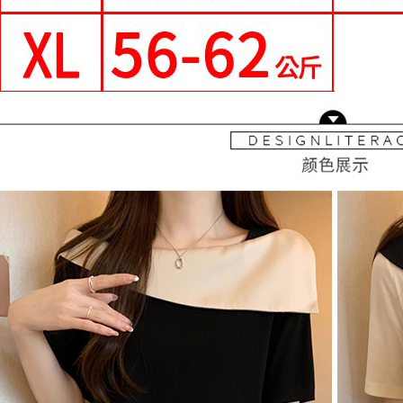
每筆NT$9
形，恩沛
動。
國家/地區