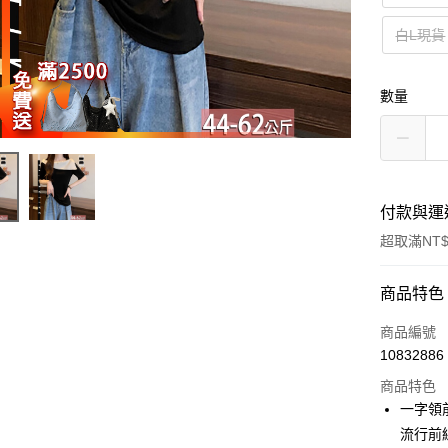
白L現貨
數量
付款與運
超取滿NT$
付款方式
商品特色
信用卡一
商品編號
10832886
超商取貨
商品特色
LINE Pay
一字領前
流行前
Apple Pay