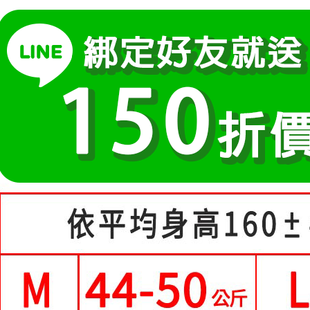
運送方式
醒簡訊。
１．於結帳
中尺碼女裝(5
2.透過簡
付」結帳
全家付款
帳／街口支
２．訂單
３．收到繳
每筆NT$8
【注意事
／ATM／
1.本服務
※ 請注意
付款後全
用戶於交
絡購買商品
每筆NT$8
款買賣價
先享後付
2.基於同
※ 交易是
付款後萊
資料（包
是否繳費成
用，由本
付客戶支
每筆NT$8
3.完整用
【注意事
7-11付款
１．透過由
每筆NT$8
交易，需
求債權轉
付款後7-1
２．關於
https://aft
每筆NT$8
３．未成
「AFTE
宅配
任。
每筆NT$7
４．使用「
即時審查
離島-郵局
結果請求
５．嚴禁