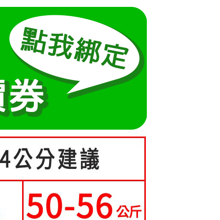
方式選擇「AFTEE先享後付」後，將跳轉至「AFTEE先享後
5-70kg)
訊連結打開帳單後，可選擇「超商條碼／台灣大直營門市／銀行轉
頁面，進行簡訊認證並確認金額後，即可完成結帳。
取貨
付／iPASS MONEY」等通路繳費。
成立數日內，您將收到繳費通知簡訊。
費通知簡訊後14天內，點擊此簡訊中的連結，可透過四大超商
0，滿NT$699(含以上)免運費
項】
網路銀行／等多元方式進行付款，方視為交易完成。
係由「台灣大哥大股份有限公司」（以下簡稱本公司）所提供，讓
：結帳手續完成當下不需立刻繳費，但若您需要取消訂單，請聯
家取貨
易時，得透過本服務購買商品或服務，並由商店將買賣／分期付
的店家。未經商家同意取消之訂單仍視為有效，需透過AFTEE
0，滿NT$699(含以上)免運費
金債權讓與本公司後，依約使用本公司帳單繳交帳款。
繳納相關費用。
意付款使用「大哥付你分期」之契約關係目的，商店將以您的個人
否成功請以「AFTEE先享後付 」之結帳頁面顯示為準，若有關於
爾富取貨
含姓名、電話或地址）提供予台灣大哥大進項蒐集、處理及利
功／繳費後需取消欲退款等相關疑問，請聯繫「AFTEE先享後
公司與您本人進行分期帳單所需資料之確認、核對及更正。
援中心」
https://netprotections.freshdesk.com/support/home
0，滿NT$699(含以上)免運費
戶服務條款，請詳閱以下連結：
https://oppay.tw/userRule
項】
取貨
恩沛科技股份有限公司提供之「AFTEE先享後付」服務完成之
0，滿NT$699(含以上)免運費
依本服務之必要範圍內提供個人資料，並將交易相關給付款項請
讓予恩沛科技股份有限公司。
1取貨
個人資料處理事宜，請瀏覽以下網址：
ee.tw/terms/#terms3
0，滿NT$699(含以上)免運費
年的使用者請事先徵得法定代理人或監護人之同意方可使用
E先享後付」，若未經同意申辦者引起之損失，本公司不負相關責
0，滿NT$699(含以上)免運費
AFTEE先享後付」時，將依據個別帳號之用戶狀況，依本公司
核予不同之上限額度；若仍有額度不足之情形，本公司將視審查
寄送
用戶進行身份認證。
一人註冊多個帳號或使用他人資訊註冊。若發現惡意使用之情