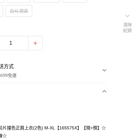
白XL現貨
清除
紀錄
送方式
699免運
次付款
付款
片撞色正肩上衣(2色) M-XL【165575X】【現+預】☆
線☆