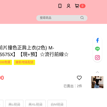
0
片撞色正肩上衣(2色) M-
65575X】【現+預】☆流行前線☆
699免運
國家/地區配送
90
已賣出：2件
貨
黑L現貨
黑XL現貨
白M現貨