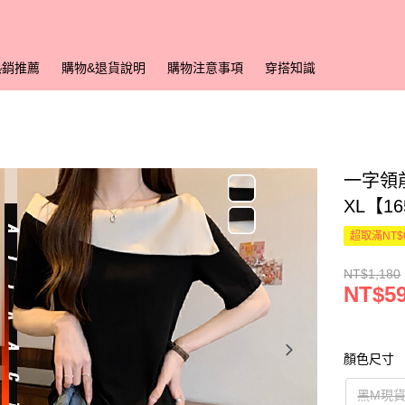
熱銷推薦
購物&退貨說明
購物注意事項
穿搭知識
一字領前
XL【1
超取滿NT$
NT$1,180
NT$5
顏色尺寸
黑M現