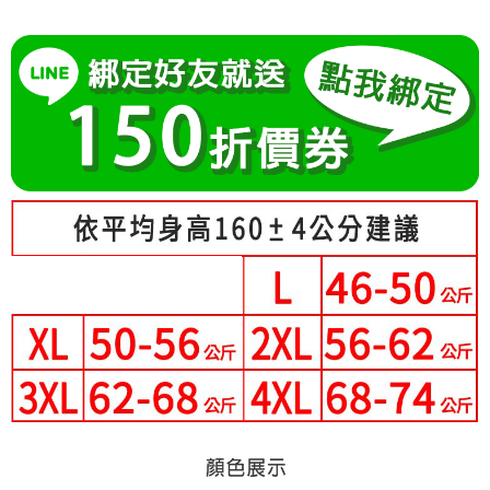
成交易。
Hami Point
AFTEE先享後付是「在收到商品之後才付款」的支付方式。 讓您購物簡單
3.實際核准額度、可分期數及費用金額請依後續交易確認頁面所載為準。
便利好安心！
相關說明
4.訂單成立30分鐘內，如未前往確認交易或遇審核未通過，訂單將自動取
１．簡單：不需註冊會員、不需綁卡、不需儲值。
「Hami Point」為中華電信所提供之點數服務，可於會員專區綁定中華電信
消。如遇「轉專審核」未通過狀況，表示未達大哥付你分期系統評分，恕無
２．便利：只要手機號碼，簡訊認證，即可結帳。
ATM付款
會員帳號後，即可在購物車使用 Hami Point 折抵消費金額 (1點等於1元)。
法說明評估內容。
３．安心：先確認商品／服務後，再付款。
【繳款方式說明】
1.分期款項不併入電信帳單，「大哥付你分期」於每月結算日後寄送繳費提
運送方式
【「AFTEE先享後付」結帳流程】
醒簡訊。
１．於結帳方式選擇「AFTEE先享後付」後，將跳轉至「AFTEE先享後付」
2.透過簡訊連結打開帳單後，可選擇「超商條碼／台灣大直營門市／銀行轉
全家付款取貨
結帳頁面，進行簡訊認證並確認金額後，即可完成結帳。
帳／街口支付／iPASS MONEY」等通路繳費。
２．訂單成立數日內，您將收到繳費通知簡訊。
每筆NT$80，滿NT$699(含以上)免運費
３．收到繳費通知簡訊後14天內，點擊此簡訊中的連結，可透過四大超商／
【注意事項】
ATM／網路銀行／等多元方式進行付款，方視為交易完成。
付款後全家取貨
1.本服務係由「台灣大哥大股份有限公司」（以下簡稱本公司）所提供，讓
※ 請注意：結帳手續完成當下不需立刻繳費，但若您需要取消訂單，請聯絡
用戶於交易時，得透過本服務購買商品或服務，並由商店將買賣／分期付款
每筆NT$80，滿NT$699(含以上)免運費
購買商品的店家。未經商家同意取消之訂單仍視為有效，需透過AFTEE先享
買賣價金債權讓與本公司後，依約使用本公司帳單繳交帳款。
後付繳納相關費用。
2.基於同意付款使用「大哥付你分期」之契約關係目的，商店將以您的個人
付款後萊爾富取貨
※ 交易是否成功請以「AFTEE先享後付 」之結帳頁面顯示為準，若有關於
資料（包含姓名、電話或地址）提供予台灣大哥大進項蒐集、處理及利用，
是否繳費成功／繳費後需取消欲退款等相關疑問，請聯繫「AFTEE先享後付
每筆NT$80，滿NT$699(含以上)免運費
由本公司與您本人進行分期帳單所需資料之確認、核對及更正。
客戶支援中心」
https://netprotections.freshdesk.com/support/home
3.完整用戶服務條款，請詳閱以下連結：
https://oppay.tw/userRule
7-11付款取貨
【注意事項】
每筆NT$80，滿NT$699(含以上)免運費
１．透過由恩沛科技股份有限公司提供之「AFTEE先享後付」服務完成之交
易，需依本服務之必要範圍內提供個人資料，並將交易相關給付款項請求債
付款後7-11取貨
權轉讓予恩沛科技股份有限公司。
２．關於個人資料處理事宜，請瀏覽以下網址：
每筆NT$80，滿NT$699(含以上)免運費
https://aftee.tw/terms/#terms3