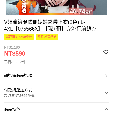
V領流線燙鑽側蝴蝶繫帶上衣(2色) L-
4XL【075566X】【現+預】☆流行前線☆
超取滿NT$699免運
國家/地區配送
NT$1,180
NT$590
已賣出：12件
請選擇商品選項
付款與運送方式
超取滿NT$699免運
付款方式
商品特色
信用卡一次付款