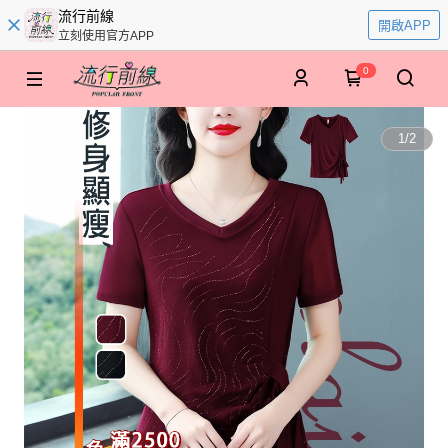
流行前線
開啟APP
立刻使用官方APP
0
1
/
2