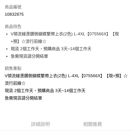
商品編號
超商取貨付款
10832875
LINE Pay
商品特色
Apple Pay
V領流線燙鑽側蝴蝶繫帶上衣(2色) L-4XL【075566X】【現
+預】☆流行前線☆
街口支付
現貨 2個工作天，預購商品 3天~14個工作天
悠遊付
急需現貨請分開結單
Google Pay
銷售重點
V領流線燙鑽側蝴蝶繫帶上衣(2色) L-4XL【075566X】【現+預】☆
全支付
流行前線☆
全盈+PAY
現貨 2個工作天，預購商品 3天~14個工作天
急需現貨請分開結單
大哥付你分期
相關說明
【大哥付你分期使用說明】
AFTEE先享後付
1.本服務由台灣大哥大提供，台灣大哥大用戶可立即使用無須另外申請。
2.付款方式選擇「大哥付你分期」，訂單成立後會自動跳轉到大哥付的交易
相關說明
詳細說明
相關推薦
流程，驗證手機門號後，選擇欲分期的期數、繳款截止日，確認付款後即完
【關於「AFTEE先享後付」】