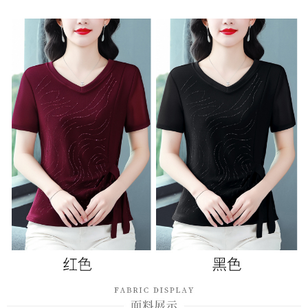
３．未成年的使用者請事先徵得法定代理人或監護人之同意方可使用
宅配
「AFTEE先享後付」，若未經同意申辦者引起之損失，本公司不負相關責
任。
每筆NT$70，滿NT$699(含以上)免運費
４．使用「AFTEE先享後付」時，將依據個別帳號之用戶狀況，依本公司即
時審查核予不同之上限額度；若仍有額度不足之情形，本公司將視審查結果
離島-郵局寄送
請求用戶進行身份認證。
每筆NT$90，滿NT$699(含以上)免運費
５．嚴禁一人註冊多個帳號或使用他人資訊註冊。若發現惡意使用之情形，
恩沛科技股份有限公司將有權停止該用戶之使用額度並採取法律行動。
國家/地區配送
查看運費