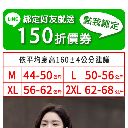
成交易。
Hami Point
AFTEE先享後付是「在收到商品之後才付款」的支付方式。 讓您購物簡單
3.實際核准額度、可分期數及費用金額請依後續交易確認頁面所載為準。
便利好安心！
相關說明
4.訂單成立30分鐘內，如未前往確認交易或遇審核未通過，訂單將自動取
１．簡單：不需註冊會員、不需綁卡、不需儲值。
「Hami Point」為中華電信所提供之點數服務，可於會員專區綁定中華電信
消。如遇「轉專審核」未通過狀況，表示未達大哥付你分期系統評分，恕無
２．便利：只要手機號碼，簡訊認證，即可結帳。
ATM付款
會員帳號後，即可在購物車使用 Hami Point 折抵消費金額 (1點等於1元)。
法說明評估內容。
３．安心：先確認商品／服務後，再付款。
【繳款方式說明】
1.分期款項不併入電信帳單，「大哥付你分期」於每月結算日後寄送繳費提
運送方式
【「AFTEE先享後付」結帳流程】
醒簡訊。
１．於結帳方式選擇「AFTEE先享後付」後，將跳轉至「AFTEE先享後付」
2.透過簡訊連結打開帳單後，可選擇「超商條碼／台灣大直營門市／銀行轉
全家付款取貨
結帳頁面，進行簡訊認證並確認金額後，即可完成結帳。
帳／街口支付／iPASS MONEY」等通路繳費。
２．訂單成立數日內，您將收到繳費通知簡訊。
每筆NT$80，滿NT$699(含以上)免運費
３．收到繳費通知簡訊後14天內，點擊此簡訊中的連結，可透過四大超商／
【注意事項】
ATM／網路銀行／等多元方式進行付款，方視為交易完成。
付款後全家取貨
1.本服務係由「台灣大哥大股份有限公司」（以下簡稱本公司）所提供，讓
※ 請注意：結帳手續完成當下不需立刻繳費，但若您需要取消訂單，請聯絡
用戶於交易時，得透過本服務購買商品或服務，並由商店將買賣／分期付款
每筆NT$80，滿NT$699(含以上)免運費
購買商品的店家。未經商家同意取消之訂單仍視為有效，需透過AFTEE先享
買賣價金債權讓與本公司後，依約使用本公司帳單繳交帳款。
後付繳納相關費用。
2.基於同意付款使用「大哥付你分期」之契約關係目的，商店將以您的個人
萊爾富取貨付款
※ 交易是否成功請以「AFTEE先享後付 」之結帳頁面顯示為準，若有關於
資料（包含姓名、電話或地址）提供予台灣大哥大進項蒐集、處理及利用，
是否繳費成功／繳費後需取消欲退款等相關疑問，請聯繫「AFTEE先享後付
每筆NT$80，滿NT$699(含以上)免運費
由本公司與您本人進行分期帳單所需資料之確認、核對及更正。
客戶支援中心」
https://netprotections.freshdesk.com/support/home
3.完整用戶服務條款，請詳閱以下連結：
https://oppay.tw/userRule
付款後萊爾富取貨
【注意事項】
每筆NT$80，滿NT$699(含以上)免運費
１．透過由恩沛科技股份有限公司提供之「AFTEE先享後付」服務完成之交
易，需依本服務之必要範圍內提供個人資料，並將交易相關給付款項請求債
7-11付款取貨
權轉讓予恩沛科技股份有限公司。
２．關於個人資料處理事宜，請瀏覽以下網址：
每筆NT$80，滿NT$699(含以上)免運費
https://aftee.tw/terms/#terms3