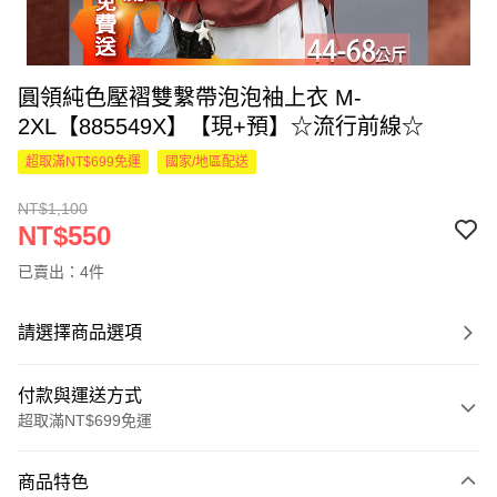
圓領純色壓褶雙繫帶泡泡袖上衣 M-
2XL【885549X】【現+預】☆流行前線☆
超取滿NT$699免運
國家/地區配送
NT$1,100
NT$550
已賣出：4件
請選擇商品選項
付款與運送方式
超取滿NT$699免運
付款方式
商品特色
信用卡一次付款