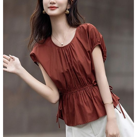
３．未成年的使用者請事先徵得法定代理人或監護人之同意方可使用
付款後7-11取貨
「AFTEE先享後付」，若未經同意申辦者引起之損失，本公司不負相關責
任。
每筆NT$80，滿NT$699(含以上)免運費
４．使用「AFTEE先享後付」時，將依據個別帳號之用戶狀況，依本公司即
時審查核予不同之上限額度；若仍有額度不足之情形，本公司將視審查結果
宅配
請求用戶進行身份認證。
每筆NT$70，滿NT$699(含以上)免運費
５．嚴禁一人註冊多個帳號或使用他人資訊註冊。若發現惡意使用之情形，
恩沛科技股份有限公司將有權停止該用戶之使用額度並採取法律行動。
離島-郵局寄送
每筆NT$90，滿NT$699(含以上)免運費
國家/地區配送
查看運費