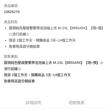
商品編號
超商取貨付款
10826270
LINE Pay
商品特色
Apple Pay
圓領純色壓褶雙繫帶泡泡袖上衣 M-2XL【885549X】【現+預】
☆流行前線☆
街口支付
現貨 2個工作天，預購商品 3天~14個工作天
悠遊付
急需現貨請分開結單
Google Pay
銷售重點
圓領純色壓褶雙繫帶泡泡袖上衣 M-2XL【885549X】【現+預】☆
全支付
流行前線☆
全盈+PAY
現貨 2個工作天，預購商品 3天~14個工作天
急需現貨請分開結單
大哥付你分期
相關說明
【大哥付你分期使用說明】
AFTEE先享後付
1.本服務由台灣大哥大提供，台灣大哥大用戶可立即使用無須另外申請。
2.付款方式選擇「大哥付你分期」，訂單成立後會自動跳轉到大哥付的交易
相關說明
詳細說明
相關推薦
流程，驗證手機門號後，選擇欲分期的期數、繳款截止日，確認付款後即完
【關於「AFTEE先享後付」】