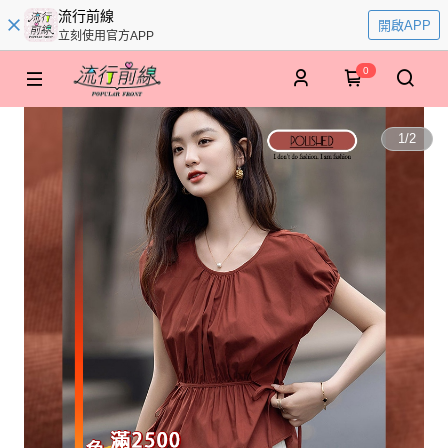
流行前線
開啟APP
立刻使用官方APP
0
1
/
2