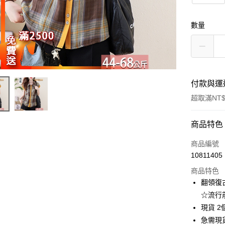
數量
付款與運
超取滿NT$
付款方式
商品特色
信用卡一
商品編號
10811405
超商取貨
商品特色
LINE Pay
翻領復古
☆流行
Apple Pay
現貨 2
街口支付
急需現