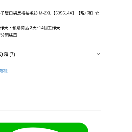
子雙口袋反褶袖襯衫 M-2XL【535514X】【現+預】☆
y
☆
工作天，預購商品 3天~14個工作天
請分開結單
分期
類 (7)
你分期使用說明】
❄
享後付
由台灣大哥大提供，台灣大哥大用戶可立即使用無須另外申請。
客服
式選擇「大哥付你分期」，訂單成立後會自動跳轉到大哥付的交易
類
短袖上衣
證手機門號後，選擇欲分期的期數、繳款截止日，確認付款後即
FTEE先享後付」】
t
。
先享後付是「在收到商品之後才付款」的支付方式。 讓您購物簡單
類
棉麻上衣
准額度、可分期數及費用金額請依後續交易確認頁面所載為準。
心！
立30分鐘內，如未前往確認交易或遇審核未通過，訂單將自動取
類
襯衫
：不需註冊會員、不需綁卡、不需儲值。
 Point」為中華電信所提供之點數服務，可於會員專區綁定中華電
「轉專審核」未通過狀況，表示未達大哥付你分期系統評分，恕
：只要手機號碼，簡訊認證，即可結帳。
，即可在購物車使用 Hami Point 折抵消費金額 (1點等於1
類
POLO領上衣
評估內容。
：先確認商品／服務後，再付款。
式說明】
5-55kg)
項不併入電信帳單，「大哥付你分期」於每月結算日後寄送繳費提
EE先享後付」結帳流程】
方式選擇「AFTEE先享後付」後，將跳轉至「AFTEE先享後
5-70kg)
訊連結打開帳單後，可選擇「超商條碼／台灣大直營門市／銀行轉
頁面，進行簡訊認證並確認金額後，即可完成結帳。
取貨
付／iPASS MONEY」等通路繳費。