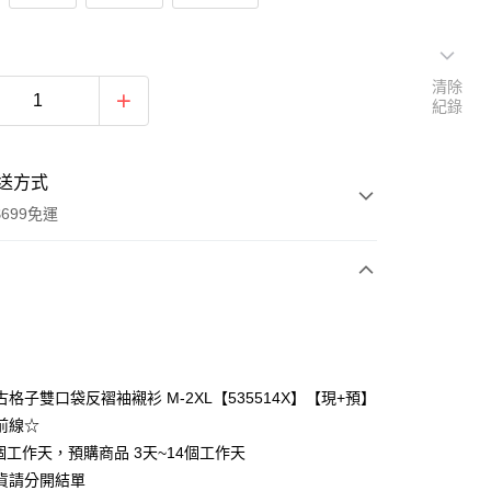
清除
紀錄
送方式
699免運
次付款
付款
格子雙口袋反褶袖襯衫 M-2XL【535514X】【現+預】
前線☆
個工作天，預購商品 3天~14個工作天
貨請分開結單