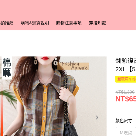
熱銷推薦
購物&退貨說明
購物注意事項
穿搭知識
翻領復
2XL【
超取滿NT$
NT$1,300
NT$6
顏色尺寸
M現貨