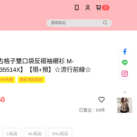
0
古格子雙口袋反褶袖襯衫 M-
535514X】【現+預】☆流行前線☆
699免運
國家/地區配送
50
已賣出：69件
L現貨
XL現貨
2XL現貨