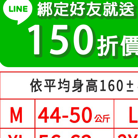
２．訂單
３．收到繳
每筆NT$8
【注意事
／ATM／
1.本服務
※ 請注意
付款後全
用戶於交
絡購買商品
每筆NT$8
款買賣價
先享後付
2.基於同
※ 交易是
付款後萊
資料（包
是否繳費成
用，由本
付客戶支
每筆NT$8
3.完整用
【注意事
7-11付款
１．透過由
每筆NT$8
交易，需
求債權轉
付款後7-1
２．關於
https://aft
每筆NT$8
３．未成
「AFTE
宅配
任。
每筆NT$7
４．使用「
即時審查
離島-郵局
結果請求
５．嚴禁
每筆NT$9
形，恩沛
動。
國家/地區