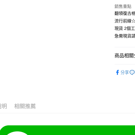
悠遊付
銷售重點
翻領復古格
Google Pa
流行前線
全支付
現貨 2個
急需現貨
全盈+PAY
大哥付你
商品相關分
相關說明
【大哥付
❄清涼夏款
AFTEE先
1.本服務
分享
2.付款方
相關說明
👚上衣分
流程，驗
【關於「A
Hami Poin
完成交易
AFTEE
👚上衣分
3.實際核
便利好安
相關說明
4.訂單成
👚上衣分
１．簡單
「Hami
消。如遇
ATM付款
２．便利
信會員帳號後
說明
相關推薦
👚上衣分
無法說明
３．安心
元)。
【繳款方
小尺碼女裝(4
1.分期款
【「AFT
運送方式
醒簡訊。
１．於結帳
中尺碼女裝(5
2.透過簡
付」結帳
全家付款
帳／街口支