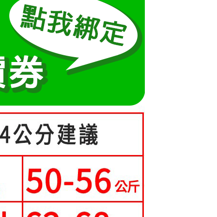
成立數日內，您將收到繳費通知簡訊。
費通知簡訊後14天內，點擊此簡訊中的連結，可透過四大超商
0，滿NT$699(含以上)免運費
項】
網路銀行／等多元方式進行付款，方視為交易完成。
係由「台灣大哥大股份有限公司」（以下簡稱本公司）所提供，讓
：結帳手續完成當下不需立刻繳費，但若您需要取消訂單，請聯
家取貨
易時，得透過本服務購買商品或服務，並由商店將買賣／分期付
的店家。未經商家同意取消之訂單仍視為有效，需透過AFTEE
0，滿NT$699(含以上)免運費
金債權讓與本公司後，依約使用本公司帳單繳交帳款。
繳納相關費用。
意付款使用「大哥付你分期」之契約關係目的，商店將以您的個人
否成功請以「AFTEE先享後付 」之結帳頁面顯示為準，若有關於
爾富取貨
含姓名、電話或地址）提供予台灣大哥大進項蒐集、處理及利
功／繳費後需取消欲退款等相關疑問，請聯繫「AFTEE先享後
公司與您本人進行分期帳單所需資料之確認、核對及更正。
援中心」
https://netprotections.freshdesk.com/support/home
0，滿NT$699(含以上)免運費
戶服務條款，請詳閱以下連結：
https://oppay.tw/userRule
項】
取貨
恩沛科技股份有限公司提供之「AFTEE先享後付」服務完成之
0，滿NT$699(含以上)免運費
依本服務之必要範圍內提供個人資料，並將交易相關給付款項請
讓予恩沛科技股份有限公司。
1取貨
個人資料處理事宜，請瀏覽以下網址：
ee.tw/terms/#terms3
0，滿NT$699(含以上)免運費
年的使用者請事先徵得法定代理人或監護人之同意方可使用
E先享後付」，若未經同意申辦者引起之損失，本公司不負相關責
0，滿NT$699(含以上)免運費
AFTEE先享後付」時，將依據個別帳號之用戶狀況，依本公司
核予不同之上限額度；若仍有額度不足之情形，本公司將視審查
寄送
用戶進行身份認證。
一人註冊多個帳號或使用他人資訊註冊。若發現惡意使用之情
0，滿NT$699(含以上)免運費
科技股份有限公司將有權停止該用戶之使用額度並採取法律行
配送
查看運費