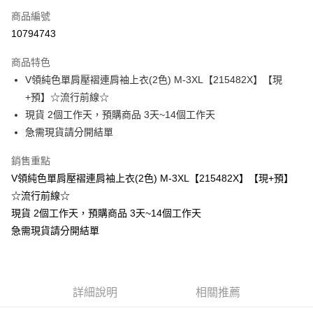
商品編號
超商取貨付款
10794743
LINE Pay
商品特色
Apple Pay
V領純色單肩壓褶連肩袖上衣(2色) M-3XL【215482X】【現
+預】☆流行前線☆
街口支付
現貨 2個工作天，預購商品 3天~14個工作天
悠遊付
急需現貨請分開結單
Google Pay
銷售重點
V領純色單肩壓褶連肩袖上衣(2色) M-3XL【215482X】【現+預】
全支付
☆流行前線☆
全盈+PAY
現貨 2個工作天，預購商品 3天~14個工作天
急需現貨請分開結單
大哥付你分期
相關說明
【大哥付你分期使用說明】
AFTEE先享後付
1.本服務由台灣大哥大提供，台灣大哥大用戶可立即使用無須另外申請。
2.付款方式選擇「大哥付你分期」，訂單成立後會自動跳轉到大哥付的交易
相關說明
詳細說明
相關推薦
流程，驗證手機門號後，選擇欲分期的期數、繳款截止日，確認付款後即完
【關於「AFTEE先享後付」】