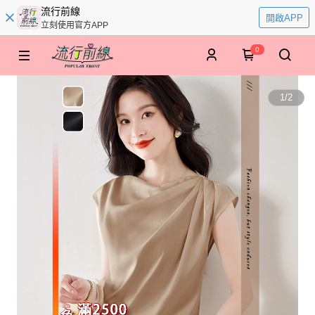
流行前線
開啟APP
立刻使用官方APP
0
1
/
2