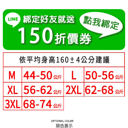
成交易。
Hami Point
AFTEE先享後付是「在收到商品之後才付款」的支付方式。 讓您購物簡單
3.實際核准額度、可分期數及費用金額請依後續交易確認頁面所載為準。
便利好安心！
相關說明
4.訂單成立30分鐘內，如未前往確認交易或遇審核未通過，訂單將自動取
１．簡單：不需註冊會員、不需綁卡、不需儲值。
「Hami Point」為中華電信所提供之點數服務，可於會員專區綁定中華電信
消。如遇「轉專審核」未通過狀況，表示未達大哥付你分期系統評分，恕無
２．便利：只要手機號碼，簡訊認證，即可結帳。
ATM付款
會員帳號後，即可在購物車使用 Hami Point 折抵消費金額 (1點等於1元)。
法說明評估內容。
３．安心：先確認商品／服務後，再付款。
【繳款方式說明】
1.分期款項不併入電信帳單，「大哥付你分期」於每月結算日後寄送繳費提
運送方式
【「AFTEE先享後付」結帳流程】
醒簡訊。
１．於結帳方式選擇「AFTEE先享後付」後，將跳轉至「AFTEE先享後付」
2.透過簡訊連結打開帳單後，可選擇「超商條碼／台灣大直營門市／銀行轉
全家付款取貨
結帳頁面，進行簡訊認證並確認金額後，即可完成結帳。
帳／街口支付／iPASS MONEY」等通路繳費。
２．訂單成立數日內，您將收到繳費通知簡訊。
每筆NT$80，滿NT$699(含以上)免運費
３．收到繳費通知簡訊後14天內，點擊此簡訊中的連結，可透過四大超商／
【注意事項】
ATM／網路銀行／等多元方式進行付款，方視為交易完成。
付款後全家取貨
1.本服務係由「台灣大哥大股份有限公司」（以下簡稱本公司）所提供，讓
※ 請注意：結帳手續完成當下不需立刻繳費，但若您需要取消訂單，請聯絡
用戶於交易時，得透過本服務購買商品或服務，並由商店將買賣／分期付款
每筆NT$80，滿NT$699(含以上)免運費
購買商品的店家。未經商家同意取消之訂單仍視為有效，需透過AFTEE先享
買賣價金債權讓與本公司後，依約使用本公司帳單繳交帳款。
後付繳納相關費用。
2.基於同意付款使用「大哥付你分期」之契約關係目的，商店將以您的個人
付款後萊爾富取貨
※ 交易是否成功請以「AFTEE先享後付 」之結帳頁面顯示為準，若有關於
資料（包含姓名、電話或地址）提供予台灣大哥大進項蒐集、處理及利用，
是否繳費成功／繳費後需取消欲退款等相關疑問，請聯繫「AFTEE先享後付
每筆NT$80，滿NT$699(含以上)免運費
由本公司與您本人進行分期帳單所需資料之確認、核對及更正。
客戶支援中心」
https://netprotections.freshdesk.com/support/home
3.完整用戶服務條款，請詳閱以下連結：
https://oppay.tw/userRule
7-11付款取貨
【注意事項】
每筆NT$80，滿NT$699(含以上)免運費
１．透過由恩沛科技股份有限公司提供之「AFTEE先享後付」服務完成之交
易，需依本服務之必要範圍內提供個人資料，並將交易相關給付款項請求債
付款後7-11取貨
權轉讓予恩沛科技股份有限公司。
２．關於個人資料處理事宜，請瀏覽以下網址：
每筆NT$80，滿NT$699(含以上)免運費
https://aftee.tw/terms/#terms3