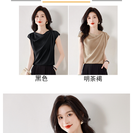
３．未成年的使用者請事先徵得法定代理人或監護人之同意方可使用
宅配
「AFTEE先享後付」，若未經同意申辦者引起之損失，本公司不負相關責
任。
每筆NT$70，滿NT$699(含以上)免運費
４．使用「AFTEE先享後付」時，將依據個別帳號之用戶狀況，依本公司即
時審查核予不同之上限額度；若仍有額度不足之情形，本公司將視審查結果
離島-郵局寄送
請求用戶進行身份認證。
每筆NT$90，滿NT$699(含以上)免運費
５．嚴禁一人註冊多個帳號或使用他人資訊註冊。若發現惡意使用之情形，
恩沛科技股份有限公司將有權停止該用戶之使用額度並採取法律行動。
國家/地區配送
查看運費