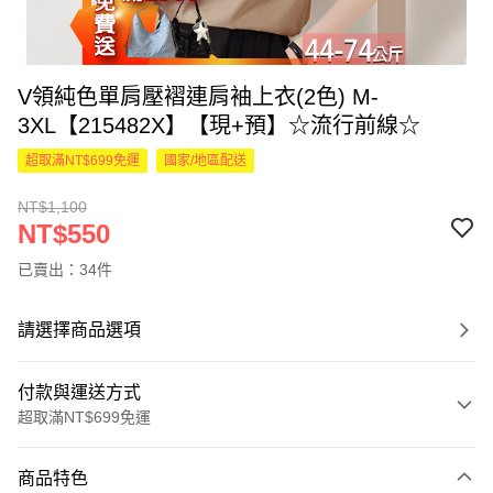
V領純色單肩壓褶連肩袖上衣(2色) M-
3XL【215482X】【現+預】☆流行前線☆
超取滿NT$699免運
國家/地區配送
NT$1,100
NT$550
已賣出：34件
請選擇商品選項
付款與運送方式
超取滿NT$699免運
付款方式
商品特色
信用卡一次付款