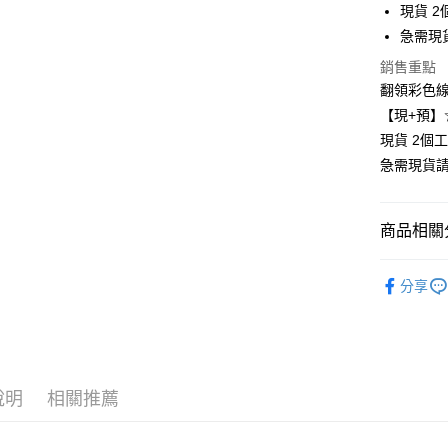
現貨 2
街口支付
急需現
悠遊付
銷售重點
翻領彩色線條
Google Pa
【現+預】
全支付
現貨 2個
急需現貨
全盈+PAY
大哥付你
商品相關分
相關說明
【大哥付
❄清涼夏款
AFTEE先
1.本服務
分享
2.付款方
相關說明
👚上衣分
流程，驗
【關於「A
Hami Poin
完成交易
AFTEE
👚上衣分
3.實際核
便利好安
相關說明
4.訂單成
👚上衣分
１．簡單
「Hami
消。如遇
ATM付款
２．便利
信會員帳號後
說明
相關推薦
👚上衣分
無法說明
３．安心
元)。
【繳款方
小尺碼女裝(4
1.分期款
【「AFT