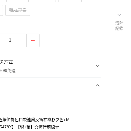
藍XL現貨
清除
紀錄
送方式
699免運
次付款
付款
色線條拚色口袋連肩反褶袖襯衫(2色) M-
75478X】【現+預】☆流行前線☆