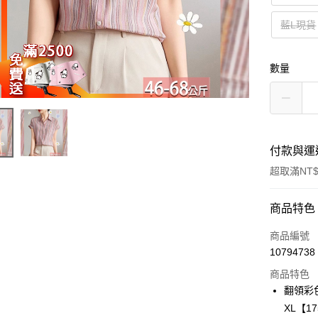
藍L現貨
數量
付款與運
超取滿NT$
付款方式
商品特色
信用卡一
商品編號
10794738
超商取貨
商品特色
LINE Pay
翻領彩
XL【1
Apple Pay