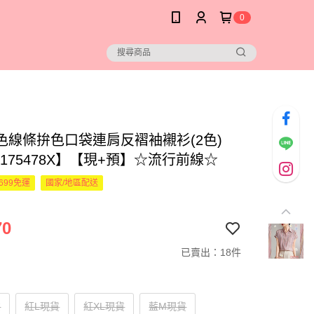
0
色線條拚色口袋連肩反褶袖襯衫(2色)
【175478X】【現+預】☆流行前線☆
699免運
國家/地區配送
70
已賣出：18件
貨
紅L現貨
紅XL現貨
藍M現貨