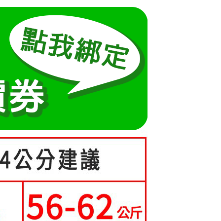
方式選擇「AFTEE先享後付」後，將跳轉至「AFTEE先享後
5-70kg)
訊連結打開帳單後，可選擇「超商條碼／台灣大直營門市／銀行轉
頁面，進行簡訊認證並確認金額後，即可完成結帳。
取貨
付／iPASS MONEY」等通路繳費。
成立數日內，您將收到繳費通知簡訊。
費通知簡訊後14天內，點擊此簡訊中的連結，可透過四大超商
0，滿NT$699(含以上)免運費
項】
網路銀行／等多元方式進行付款，方視為交易完成。
係由「台灣大哥大股份有限公司」（以下簡稱本公司）所提供，讓
：結帳手續完成當下不需立刻繳費，但若您需要取消訂單，請聯
家取貨
易時，得透過本服務購買商品或服務，並由商店將買賣／分期付
的店家。未經商家同意取消之訂單仍視為有效，需透過AFTEE
0，滿NT$699(含以上)免運費
金債權讓與本公司後，依約使用本公司帳單繳交帳款。
繳納相關費用。
意付款使用「大哥付你分期」之契約關係目的，商店將以您的個人
否成功請以「AFTEE先享後付 」之結帳頁面顯示為準，若有關於
貨付款
含姓名、電話或地址）提供予台灣大哥大進項蒐集、處理及利
功／繳費後需取消欲退款等相關疑問，請聯繫「AFTEE先享後
公司與您本人進行分期帳單所需資料之確認、核對及更正。
援中心」
https://netprotections.freshdesk.com/support/home
0，滿NT$699(含以上)免運費
戶服務條款，請詳閱以下連結：
https://oppay.tw/userRule
項】
爾富取貨
恩沛科技股份有限公司提供之「AFTEE先享後付」服務完成之
0，滿NT$699(含以上)免運費
依本服務之必要範圍內提供個人資料，並將交易相關給付款項請
讓予恩沛科技股份有限公司。
取貨
個人資料處理事宜，請瀏覽以下網址：
ee.tw/terms/#terms3
0，滿NT$699(含以上)免運費
年的使用者請事先徵得法定代理人或監護人之同意方可使用
E先享後付」，若未經同意申辦者引起之損失，本公司不負相關責
1取貨
0，滿NT$699(含以上)免運費
AFTEE先享後付」時，將依據個別帳號之用戶狀況，依本公司
核予不同之上限額度；若仍有額度不足之情形，本公司將視審查
用戶進行身份認證。
一人註冊多個帳號或使用他人資訊註冊。若發現惡意使用之情