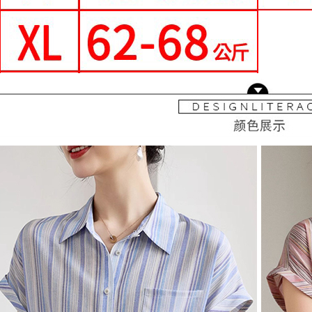
每筆NT$7
形，恩沛
動。
離島-郵局
每筆NT$9
國家/地區