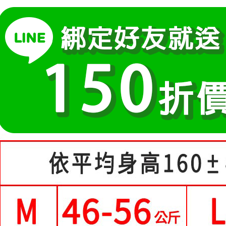
運送方式
醒簡訊。
１．於結帳
中尺碼女裝(5
2.透過簡
付」結帳
全家付款
帳／街口支
２．訂單
３．收到繳
每筆NT$8
【注意事
／ATM／
1.本服務
※ 請注意
付款後全
用戶於交
絡購買商品
每筆NT$8
款買賣價
先享後付
2.基於同
※ 交易是
萊爾富取
資料（包
是否繳費成
用，由本
付客戶支
每筆NT$8
3.完整用
【注意事
付款後萊
１．透過由
每筆NT$8
交易，需
求債權轉
7-11付款
２．關於
https://aft
每筆NT$8
３．未成
「AFTE
付款後7-1
任。
每筆NT$8
４．使用「
即時審查
宅配
結果請求
５．嚴禁