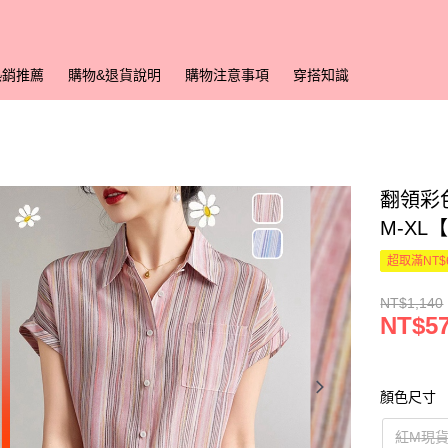
熱銷推薦
購物&退貨說明
購物注意事項
穿搭知識
翻領彩
M-XL
超取滿NT$
NT$1,140
NT$5
顏色尺寸
紅M現