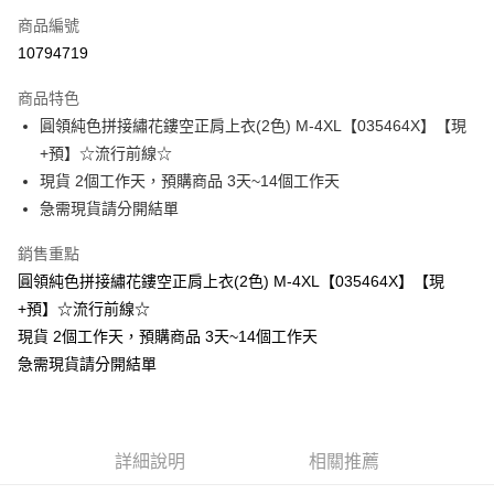
商品編號
超商取貨付款
10794719
LINE Pay
商品特色
Apple Pay
圓領純色拼接繡花鏤空正肩上衣(2色) M-4XL【035464X】【現
+預】☆流行前線☆
街口支付
現貨 2個工作天，預購商品 3天~14個工作天
悠遊付
急需現貨請分開結單
Google Pay
銷售重點
圓領純色拼接繡花鏤空正肩上衣(2色) M-4XL【035464X】【現
全支付
+預】☆流行前線☆
全盈+PAY
現貨 2個工作天，預購商品 3天~14個工作天
急需現貨請分開結單
大哥付你分期
相關說明
【大哥付你分期使用說明】
AFTEE先享後付
1.本服務由台灣大哥大提供，台灣大哥大用戶可立即使用無須另外申請。
2.付款方式選擇「大哥付你分期」，訂單成立後會自動跳轉到大哥付的交易
相關說明
詳細說明
相關推薦
流程，驗證手機門號後，選擇欲分期的期數、繳款截止日，確認付款後即完
【關於「AFTEE先享後付」】