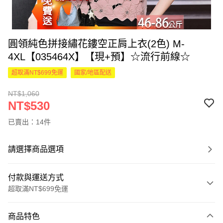
圓領純色拼接繡花鏤空正肩上衣(2色) M-
4XL【035464X】【現+預】☆流行前線☆
超取滿NT$699免運
國家/地區配送
NT$1,060
NT$530
已賣出：14件
請選擇商品選項
付款與運送方式
超取滿NT$699免運
付款方式
商品特色
信用卡一次付款