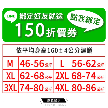
成交易。
Hami Point
AFTEE先享後付是「在收到商品之後才付款」的支付方式。 讓您購物簡單
3.實際核准額度、可分期數及費用金額請依後續交易確認頁面所載為準。
便利好安心！
相關說明
4.訂單成立30分鐘內，如未前往確認交易或遇審核未通過，訂單將自動取
１．簡單：不需註冊會員、不需綁卡、不需儲值。
「Hami Point」為中華電信所提供之點數服務，可於會員專區綁定中華電信
消。如遇「轉專審核」未通過狀況，表示未達大哥付你分期系統評分，恕無
２．便利：只要手機號碼，簡訊認證，即可結帳。
ATM付款
會員帳號後，即可在購物車使用 Hami Point 折抵消費金額 (1點等於1元)。
法說明評估內容。
３．安心：先確認商品／服務後，再付款。
【繳款方式說明】
1.分期款項不併入電信帳單，「大哥付你分期」於每月結算日後寄送繳費提
運送方式
【「AFTEE先享後付」結帳流程】
醒簡訊。
１．於結帳方式選擇「AFTEE先享後付」後，將跳轉至「AFTEE先享後付」
2.透過簡訊連結打開帳單後，可選擇「超商條碼／台灣大直營門市／銀行轉
全家付款取貨
結帳頁面，進行簡訊認證並確認金額後，即可完成結帳。
帳／街口支付／iPASS MONEY」等通路繳費。
２．訂單成立數日內，您將收到繳費通知簡訊。
每筆NT$80，滿NT$699(含以上)免運費
３．收到繳費通知簡訊後14天內，點擊此簡訊中的連結，可透過四大超商／
【注意事項】
ATM／網路銀行／等多元方式進行付款，方視為交易完成。
付款後全家取貨
1.本服務係由「台灣大哥大股份有限公司」（以下簡稱本公司）所提供，讓
※ 請注意：結帳手續完成當下不需立刻繳費，但若您需要取消訂單，請聯絡
用戶於交易時，得透過本服務購買商品或服務，並由商店將買賣／分期付款
每筆NT$80，滿NT$699(含以上)免運費
購買商品的店家。未經商家同意取消之訂單仍視為有效，需透過AFTEE先享
買賣價金債權讓與本公司後，依約使用本公司帳單繳交帳款。
後付繳納相關費用。
2.基於同意付款使用「大哥付你分期」之契約關係目的，商店將以您的個人
付款後萊爾富取貨
※ 交易是否成功請以「AFTEE先享後付 」之結帳頁面顯示為準，若有關於
資料（包含姓名、電話或地址）提供予台灣大哥大進項蒐集、處理及利用，
是否繳費成功／繳費後需取消欲退款等相關疑問，請聯繫「AFTEE先享後付
每筆NT$80，滿NT$699(含以上)免運費
由本公司與您本人進行分期帳單所需資料之確認、核對及更正。
客戶支援中心」
https://netprotections.freshdesk.com/support/home
3.完整用戶服務條款，請詳閱以下連結：
https://oppay.tw/userRule
7-11付款取貨
【注意事項】
每筆NT$80，滿NT$699(含以上)免運費
１．透過由恩沛科技股份有限公司提供之「AFTEE先享後付」服務完成之交
易，需依本服務之必要範圍內提供個人資料，並將交易相關給付款項請求債
付款後7-11取貨
權轉讓予恩沛科技股份有限公司。
２．關於個人資料處理事宜，請瀏覽以下網址：
每筆NT$80，滿NT$699(含以上)免運費
https://aftee.tw/terms/#terms3