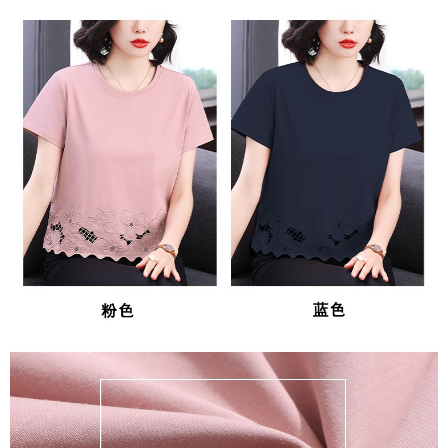
３．未成年的使用者請事先徵得法定代理人或監護人之同意方可使用
宅配
「AFTEE先享後付」，若未經同意申辦者引起之損失，本公司不負相關責
任。
每筆NT$70，滿NT$699(含以上)免運費
４．使用「AFTEE先享後付」時，將依據個別帳號之用戶狀況，依本公司即
時審查核予不同之上限額度；若仍有額度不足之情形，本公司將視審查結果
離島-郵局寄送
請求用戶進行身份認證。
每筆NT$90，滿NT$699(含以上)免運費
５．嚴禁一人註冊多個帳號或使用他人資訊註冊。若發現惡意使用之情形，
恩沛科技股份有限公司將有權停止該用戶之使用額度並採取法律行動。
國家/地區配送
查看運費