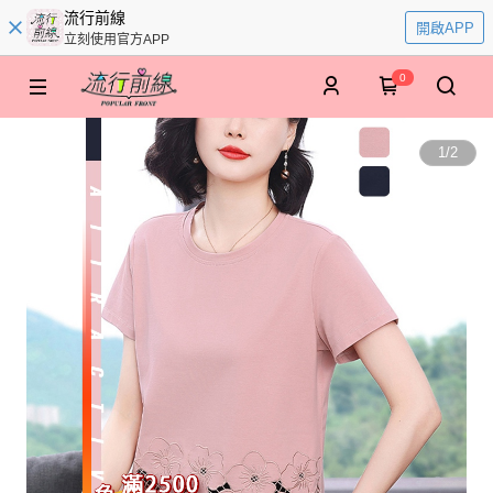
流行前線
開啟APP
立刻使用官方APP
0
1
/
2