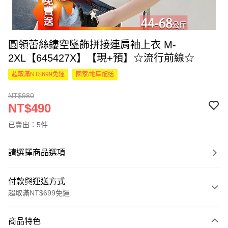
圓領蕾絲鏤空墬飾拼接連肩袖上衣 M-
2XL【645427X】【現+預】☆流行前線☆
超取滿NT$699免運
國家/地區配送
NT$980
NT$490
已賣出：5件
請選擇商品選項
付款與運送方式
超取滿NT$699免運
付款方式
商品特色
信用卡一次付款