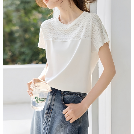
３．未成年的使用者請事先徵得法定代理人或監護人之同意方可使用
付款後7-11取貨
「AFTEE先享後付」，若未經同意申辦者引起之損失，本公司不負相關責
任。
每筆NT$80，滿NT$699(含以上)免運費
４．使用「AFTEE先享後付」時，將依據個別帳號之用戶狀況，依本公司即
時審查核予不同之上限額度；若仍有額度不足之情形，本公司將視審查結果
宅配
請求用戶進行身份認證。
每筆NT$70，滿NT$699(含以上)免運費
５．嚴禁一人註冊多個帳號或使用他人資訊註冊。若發現惡意使用之情形，
恩沛科技股份有限公司將有權停止該用戶之使用額度並採取法律行動。
離島-郵局寄送
每筆NT$90，滿NT$699(含以上)免運費
國家/地區配送
查看運費