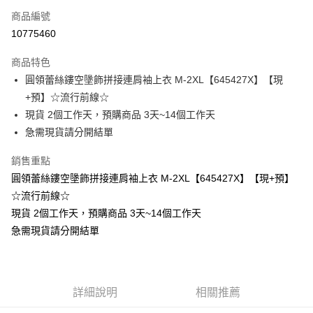
商品編號
超商取貨付款
10775460
LINE Pay
商品特色
Apple Pay
圓領蕾絲鏤空墬飾拼接連肩袖上衣 M-2XL【645427X】【現
+預】☆流行前線☆
街口支付
現貨 2個工作天，預購商品 3天~14個工作天
悠遊付
急需現貨請分開結單
Google Pay
銷售重點
圓領蕾絲鏤空墬飾拼接連肩袖上衣 M-2XL【645427X】【現+預】
全支付
☆流行前線☆
全盈+PAY
現貨 2個工作天，預購商品 3天~14個工作天
急需現貨請分開結單
大哥付你分期
相關說明
【大哥付你分期使用說明】
AFTEE先享後付
1.本服務由台灣大哥大提供，台灣大哥大用戶可立即使用無須另外申請。
2.付款方式選擇「大哥付你分期」，訂單成立後會自動跳轉到大哥付的交易
相關說明
詳細說明
相關推薦
流程，驗證手機門號後，選擇欲分期的期數、繳款截止日，確認付款後即完
【關於「AFTEE先享後付」】