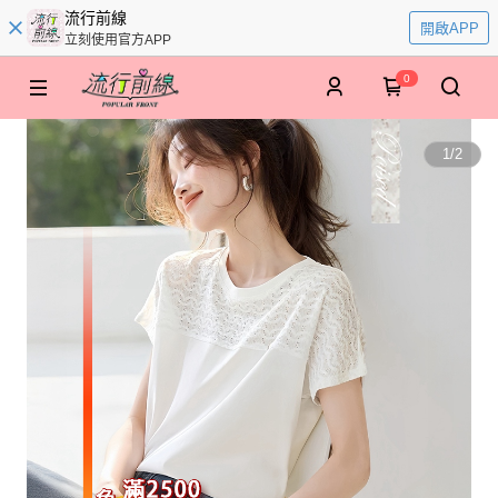
流行前線
開啟APP
立刻使用官方APP
0
1
/
2