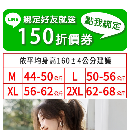
成交易。
Hami Point
AFTEE先享後付是「在收到商品之後才付款」的支付方式。 讓您購物簡單
3.實際核准額度、可分期數及費用金額請依後續交易確認頁面所載為準。
便利好安心！
相關說明
4.訂單成立30分鐘內，如未前往確認交易或遇審核未通過，訂單將自動取
１．簡單：不需註冊會員、不需綁卡、不需儲值。
「Hami Point」為中華電信所提供之點數服務，可於會員專區綁定中華電信
消。如遇「轉專審核」未通過狀況，表示未達大哥付你分期系統評分，恕無
２．便利：只要手機號碼，簡訊認證，即可結帳。
ATM付款
會員帳號後，即可在購物車使用 Hami Point 折抵消費金額 (1點等於1元)。
法說明評估內容。
３．安心：先確認商品／服務後，再付款。
【繳款方式說明】
1.分期款項不併入電信帳單，「大哥付你分期」於每月結算日後寄送繳費提
運送方式
【「AFTEE先享後付」結帳流程】
醒簡訊。
１．於結帳方式選擇「AFTEE先享後付」後，將跳轉至「AFTEE先享後付」
2.透過簡訊連結打開帳單後，可選擇「超商條碼／台灣大直營門市／銀行轉
全家付款取貨
結帳頁面，進行簡訊認證並確認金額後，即可完成結帳。
帳／街口支付／iPASS MONEY」等通路繳費。
２．訂單成立數日內，您將收到繳費通知簡訊。
每筆NT$80，滿NT$699(含以上)免運費
３．收到繳費通知簡訊後14天內，點擊此簡訊中的連結，可透過四大超商／
【注意事項】
ATM／網路銀行／等多元方式進行付款，方視為交易完成。
付款後全家取貨
1.本服務係由「台灣大哥大股份有限公司」（以下簡稱本公司）所提供，讓
※ 請注意：結帳手續完成當下不需立刻繳費，但若您需要取消訂單，請聯絡
用戶於交易時，得透過本服務購買商品或服務，並由商店將買賣／分期付款
每筆NT$80，滿NT$699(含以上)免運費
購買商品的店家。未經商家同意取消之訂單仍視為有效，需透過AFTEE先享
買賣價金債權讓與本公司後，依約使用本公司帳單繳交帳款。
後付繳納相關費用。
2.基於同意付款使用「大哥付你分期」之契約關係目的，商店將以您的個人
萊爾富取貨付款
※ 交易是否成功請以「AFTEE先享後付 」之結帳頁面顯示為準，若有關於
資料（包含姓名、電話或地址）提供予台灣大哥大進項蒐集、處理及利用，
是否繳費成功／繳費後需取消欲退款等相關疑問，請聯繫「AFTEE先享後付
每筆NT$80，滿NT$699(含以上)免運費
由本公司與您本人進行分期帳單所需資料之確認、核對及更正。
客戶支援中心」
https://netprotections.freshdesk.com/support/home
3.完整用戶服務條款，請詳閱以下連結：
https://oppay.tw/userRule
付款後萊爾富取貨
【注意事項】
每筆NT$80，滿NT$699(含以上)免運費
１．透過由恩沛科技股份有限公司提供之「AFTEE先享後付」服務完成之交
易，需依本服務之必要範圍內提供個人資料，並將交易相關給付款項請求債
7-11付款取貨
權轉讓予恩沛科技股份有限公司。
２．關於個人資料處理事宜，請瀏覽以下網址：
每筆NT$80，滿NT$699(含以上)免運費
https://aftee.tw/terms/#terms3