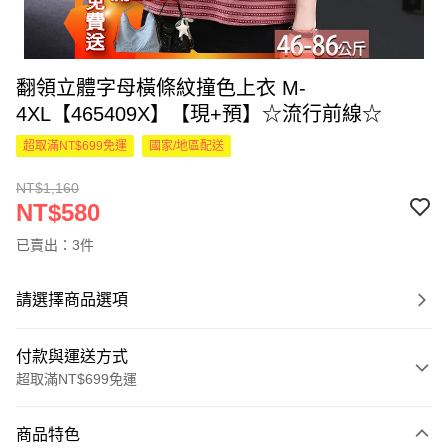
翻領立體字母橫條紋撞色上衣 M-
4XL【465409X】【現+預】☆流行前線☆
超取滿NT$699免運
國家/地區配送
NT$1,160
NT$580
已賣出：3件
請選擇商品選項
付款與運送方式
超取滿NT$699免運
付款方式
商品特色
信用卡一次付款