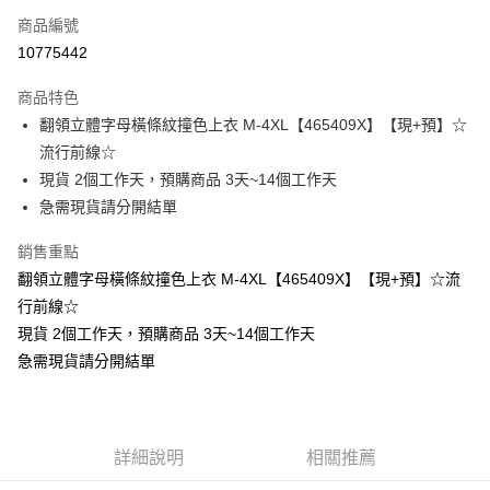
商品編號
超商取貨付款
10775442
LINE Pay
商品特色
Apple Pay
翻領立體字母橫條紋撞色上衣 M-4XL【465409X】【現+預】☆
流行前線☆
街口支付
現貨 2個工作天，預購商品 3天~14個工作天
悠遊付
急需現貨請分開結單
Google Pay
銷售重點
翻領立體字母橫條紋撞色上衣 M-4XL【465409X】【現+預】☆流
全支付
行前線☆
全盈+PAY
現貨 2個工作天，預購商品 3天~14個工作天
急需現貨請分開結單
大哥付你分期
相關說明
【大哥付你分期使用說明】
AFTEE先享後付
1.本服務由台灣大哥大提供，台灣大哥大用戶可立即使用無須另外申請。
2.付款方式選擇「大哥付你分期」，訂單成立後會自動跳轉到大哥付的交易
相關說明
詳細說明
相關推薦
流程，驗證手機門號後，選擇欲分期的期數、繳款截止日，確認付款後即完
【關於「AFTEE先享後付」】