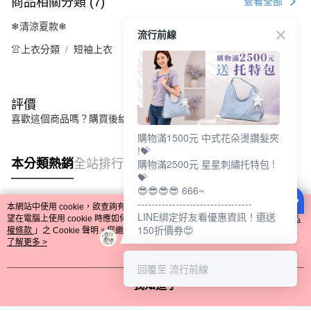
商品相關分類 (7)
查看全部
❄清涼夏款❄
流行前線
👚上衣分類
短袖上衣
評價
喜歡這個商品嗎？購買後給他一個好評吧
購物滿1500元 中式花朵燙鑽髮夾
!💝
本分類熱銷
全站排行
購物滿2500元 星星刺繡托特包 !
💝
😎😎😎😎 666~
---------------------------------
本網站中使用 cookie，欲查詢有關本網站使用 cookie 方式之詳情，及若您不希
LINE綁定好友看優惠資訊！還送
熱門標籤
望在電腦上使用 cookie 時應如何變更電腦的 cookie 設定，請參閱本網站「
隱私
150折價券😍
權條款
」之 Cookie 聲明。您繼續使用本網站即表示您同意本公司得按本網站使
用條款之 Cookie 聲明使用 cookie。
了解更多 >
回覆至 流行前線
我知道了