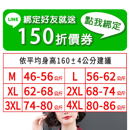
成交易。
Hami Point
AFTEE先享後付是「在收到商品之後才付款」的支付方式。 讓您購物簡單
3.實際核准額度、可分期數及費用金額請依後續交易確認頁面所載為準。
便利好安心！
相關說明
4.訂單成立30分鐘內，如未前往確認交易或遇審核未通過，訂單將自動取
１．簡單：不需註冊會員、不需綁卡、不需儲值。
「Hami Point」為中華電信所提供之點數服務，可於會員專區綁定中華電信
消。如遇「轉專審核」未通過狀況，表示未達大哥付你分期系統評分，恕無
２．便利：只要手機號碼，簡訊認證，即可結帳。
ATM付款
會員帳號後，即可在購物車使用 Hami Point 折抵消費金額 (1點等於1元)。
法說明評估內容。
３．安心：先確認商品／服務後，再付款。
【繳款方式說明】
1.分期款項不併入電信帳單，「大哥付你分期」於每月結算日後寄送繳費提
運送方式
【「AFTEE先享後付」結帳流程】
醒簡訊。
１．於結帳方式選擇「AFTEE先享後付」後，將跳轉至「AFTEE先享後付」
2.透過簡訊連結打開帳單後，可選擇「超商條碼／台灣大直營門市／銀行轉
全家付款取貨
結帳頁面，進行簡訊認證並確認金額後，即可完成結帳。
帳／街口支付／iPASS MONEY」等通路繳費。
２．訂單成立數日內，您將收到繳費通知簡訊。
每筆NT$80，滿NT$699(含以上)免運費
３．收到繳費通知簡訊後14天內，點擊此簡訊中的連結，可透過四大超商／
【注意事項】
ATM／網路銀行／等多元方式進行付款，方視為交易完成。
付款後全家取貨
1.本服務係由「台灣大哥大股份有限公司」（以下簡稱本公司）所提供，讓
※ 請注意：結帳手續完成當下不需立刻繳費，但若您需要取消訂單，請聯絡
用戶於交易時，得透過本服務購買商品或服務，並由商店將買賣／分期付款
每筆NT$80，滿NT$699(含以上)免運費
購買商品的店家。未經商家同意取消之訂單仍視為有效，需透過AFTEE先享
買賣價金債權讓與本公司後，依約使用本公司帳單繳交帳款。
後付繳納相關費用。
2.基於同意付款使用「大哥付你分期」之契約關係目的，商店將以您的個人
萊爾富取貨付款
※ 交易是否成功請以「AFTEE先享後付 」之結帳頁面顯示為準，若有關於
資料（包含姓名、電話或地址）提供予台灣大哥大進項蒐集、處理及利用，
是否繳費成功／繳費後需取消欲退款等相關疑問，請聯繫「AFTEE先享後付
每筆NT$80，滿NT$699(含以上)免運費
由本公司與您本人進行分期帳單所需資料之確認、核對及更正。
客戶支援中心」
https://netprotections.freshdesk.com/support/home
3.完整用戶服務條款，請詳閱以下連結：
https://oppay.tw/userRule
付款後萊爾富取貨
【注意事項】
每筆NT$80，滿NT$699(含以上)免運費
１．透過由恩沛科技股份有限公司提供之「AFTEE先享後付」服務完成之交
易，需依本服務之必要範圍內提供個人資料，並將交易相關給付款項請求債
7-11付款取貨
權轉讓予恩沛科技股份有限公司。
２．關於個人資料處理事宜，請瀏覽以下網址：
每筆NT$80，滿NT$699(含以上)免運費
https://aftee.tw/terms/#terms3