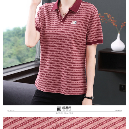
３．未成年的使用者請事先徵得法定代理人或監護人之同意方可使用
付款後7-11取貨
「AFTEE先享後付」，若未經同意申辦者引起之損失，本公司不負相關責
任。
每筆NT$80，滿NT$699(含以上)免運費
４．使用「AFTEE先享後付」時，將依據個別帳號之用戶狀況，依本公司即
時審查核予不同之上限額度；若仍有額度不足之情形，本公司將視審查結果
宅配
請求用戶進行身份認證。
每筆NT$70，滿NT$699(含以上)免運費
５．嚴禁一人註冊多個帳號或使用他人資訊註冊。若發現惡意使用之情形，
恩沛科技股份有限公司將有權停止該用戶之使用額度並採取法律行動。
離島-郵局寄送
每筆NT$90，滿NT$699(含以上)免運費
國家/地區配送
查看運費