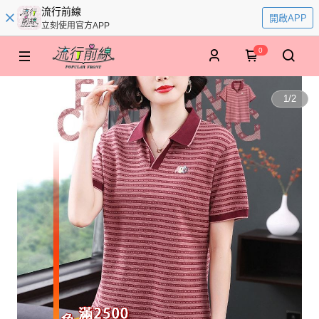
流行前線
開啟APP
立刻使用官方APP
0
1
/
2