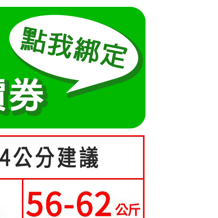
方式選擇「AFTEE先享後付」後，將跳轉至「AFTEE先享後
5-70kg)
訊連結打開帳單後，可選擇「超商條碼／台灣大直營門市／銀行轉
頁面，進行簡訊認證並確認金額後，即可完成結帳。
取貨
付／iPASS MONEY」等通路繳費。
成立數日內，您將收到繳費通知簡訊。
費通知簡訊後14天內，點擊此簡訊中的連結，可透過四大超商
0，滿NT$699(含以上)免運費
項】
網路銀行／等多元方式進行付款，方視為交易完成。
係由「台灣大哥大股份有限公司」（以下簡稱本公司）所提供，讓
：結帳手續完成當下不需立刻繳費，但若您需要取消訂單，請聯
家取貨
易時，得透過本服務購買商品或服務，並由商店將買賣／分期付
的店家。未經商家同意取消之訂單仍視為有效，需透過AFTEE
0，滿NT$699(含以上)免運費
金債權讓與本公司後，依約使用本公司帳單繳交帳款。
繳納相關費用。
意付款使用「大哥付你分期」之契約關係目的，商店將以您的個人
否成功請以「AFTEE先享後付 」之結帳頁面顯示為準，若有關於
貨付款
含姓名、電話或地址）提供予台灣大哥大進項蒐集、處理及利
功／繳費後需取消欲退款等相關疑問，請聯繫「AFTEE先享後
公司與您本人進行分期帳單所需資料之確認、核對及更正。
援中心」
https://netprotections.freshdesk.com/support/home
0，滿NT$699(含以上)免運費
戶服務條款，請詳閱以下連結：
https://oppay.tw/userRule
項】
爾富取貨
恩沛科技股份有限公司提供之「AFTEE先享後付」服務完成之
0，滿NT$699(含以上)免運費
依本服務之必要範圍內提供個人資料，並將交易相關給付款項請
讓予恩沛科技股份有限公司。
取貨
個人資料處理事宜，請瀏覽以下網址：
ee.tw/terms/#terms3
0，滿NT$699(含以上)免運費
年的使用者請事先徵得法定代理人或監護人之同意方可使用
E先享後付」，若未經同意申辦者引起之損失，本公司不負相關責
1取貨
0，滿NT$699(含以上)免運費
AFTEE先享後付」時，將依據個別帳號之用戶狀況，依本公司
核予不同之上限額度；若仍有額度不足之情形，本公司將視審查
用戶進行身份認證。
一人註冊多個帳號或使用他人資訊註冊。若發現惡意使用之情