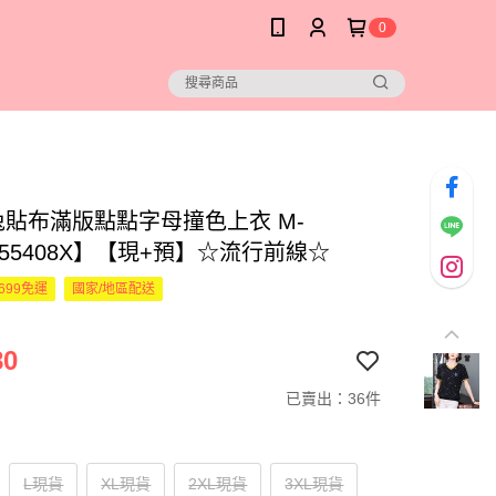
0
兔貼布滿版點點字母撞色上衣 M-
455408X】【現+預】☆流行前線☆
699免運
國家/地區配送
80
已賣出：36件
L現貨
XL現貨
2XL現貨
3XL現貨