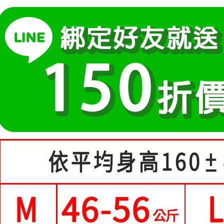
運送方式
醒簡訊。
１．於結帳
中尺碼女裝(5
2.透過簡
付」結帳
全家付款
帳／街口支
２．訂單
３．收到繳
每筆NT$8
【注意事
／ATM／
1.本服務
※ 請注意
付款後全
用戶於交
絡購買商品
每筆NT$8
款買賣價
先享後付
2.基於同
※ 交易是
萊爾富取
資料（包
是否繳費成
用，由本
付客戶支
每筆NT$8
3.完整用
【注意事
付款後萊
１．透過由
每筆NT$8
交易，需
求債權轉
7-11付款
２．關於
https://aft
每筆NT$8
３．未成
「AFTE
付款後7-1
任。
每筆NT$8
４．使用「
即時審查
宅配
結果請求
５．嚴禁