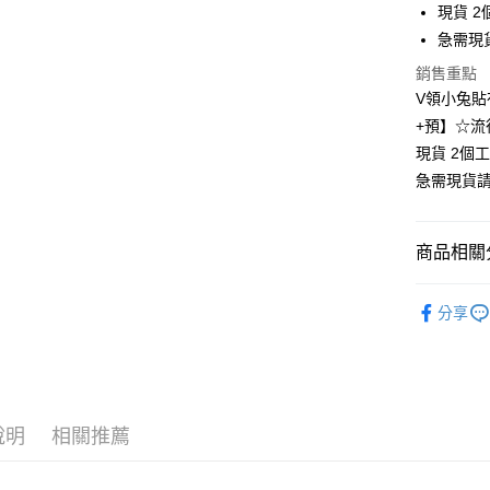
現貨 2
街口支付
急需現
悠遊付
銷售重點
V領小兔貼
Google Pa
+預】☆流
全支付
現貨 2個
急需現貨
全盈+PAY
大哥付你
商品相關分
相關說明
【大哥付
❄清涼夏款
AFTEE先
1.本服務
分享
2.付款方
相關說明
👚上衣分
流程，驗
【關於「A
Hami Poin
完成交易
AFTEE
👚上衣分
3.實際核
便利好安
相關說明
4.訂單成
👚上衣分
１．簡單
「Hami
消。如遇
ATM付款
２．便利
信會員帳號後
說明
相關推薦
大尺碼女裝(
無法說明
３．安心
元)。
【繳款方
小尺碼女裝(4
1.分期款
【「AFT