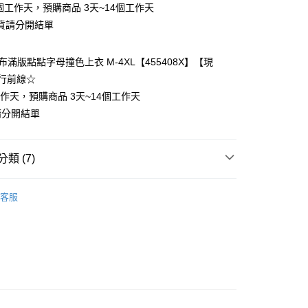
個工作天，預購商品 3天~14個工作天
貨請分開結單
布滿版點點字母撞色上衣 M-4XL【455408X】【現
y
行前線☆
工作天，預購商品 3天~14個工作天
請分開結單
分期
類 (7)
你分期使用說明】
❄
享後付
由台灣大哥大提供，台灣大哥大用戶可立即使用無須另外申請。
客服
式選擇「大哥付你分期」，訂單成立後會自動跳轉到大哥付的交易
類
短袖上衣
證手機門號後，選擇欲分期的期數、繳款截止日，確認付款後即
FTEE先享後付」】
t
。
先享後付是「在收到商品之後才付款」的支付方式。 讓您購物簡單
類
舒適棉T
准額度、可分期數及費用金額請依後續交易確認頁面所載為準。
心！
立30分鐘內，如未前往確認交易或遇審核未通過，訂單將自動取
類
V領上衣
：不需註冊會員、不需綁卡、不需儲值。
 Point」為中華電信所提供之點數服務，可於會員專區綁定中華電
「轉專審核」未通過狀況，表示未達大哥付你分期系統評分，恕
：只要手機號碼，簡訊認證，即可結帳。
，即可在購物車使用 Hami Point 折抵消費金額 (1點等於1
70kg以上)
評估內容。
：先確認商品／服務後，再付款。
式說明】
5-55kg)
項不併入電信帳單，「大哥付你分期」於每月結算日後寄送繳費提
EE先享後付」結帳流程】