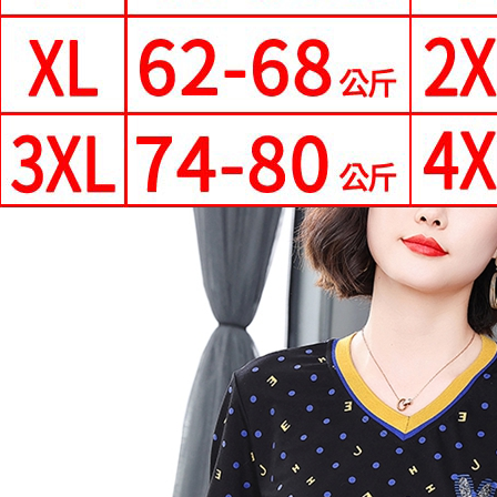
每筆NT$7
形，恩沛
動。
離島-郵局
每筆NT$9
國家/地區