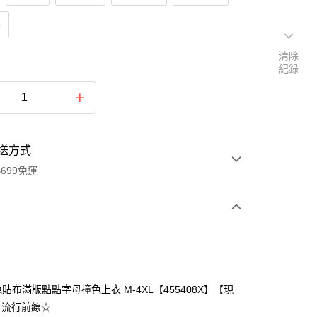
貨
清除
紀錄
送方式
699免運
次付款
付款
貼布滿版點點字母撞色上衣 M-4XL【455408X】【現
☆流行前線☆