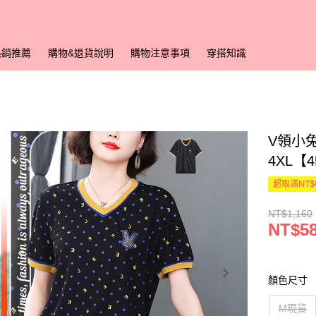
熱銷推薦
購物&退貨說明
購物注意事項
穿搭知識
V領小
4XL【
超取滿NT$
NT$1,160
NT$5
顏色尺寸
M現貨