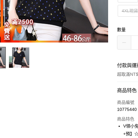
4XL現
數量
付款與運
超取滿NT$
付款方式
商品特色
信用卡一
商品編號
10775440
超商取貨
商品特色
LINE Pay
V領小兔
+預】
Apple Pay