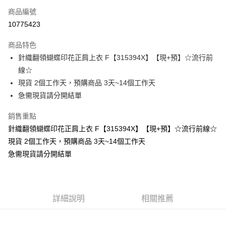
商品編號
超商取貨付款
10775423
LINE Pay
商品特色
Apple Pay
針織翻領蝴蝶印花正肩上衣 F【315394X】【現+預】☆流行前
線☆
街口支付
現貨 2個工作天，預購商品 3天~14個工作天
悠遊付
急需現貨請分開結單
Google Pay
銷售重點
針織翻領蝴蝶印花正肩上衣 F【315394X】【現+預】☆流行前線☆
全支付
現貨 2個工作天，預購商品 3天~14個工作天
全盈+PAY
急需現貨請分開結單
大哥付你分期
相關說明
【大哥付你分期使用說明】
AFTEE先享後付
詳細說明
相關推薦
1.本服務由台灣大哥大提供，台灣大哥大用戶可立即使用無須另外申請。
2.付款方式選擇「大哥付你分期」，訂單成立後會自動跳轉到大哥付的交易
相關說明
流程，驗證手機門號後，選擇欲分期的期數、繳款截止日，確認付款後即完
【關於「AFTEE先享後付」】