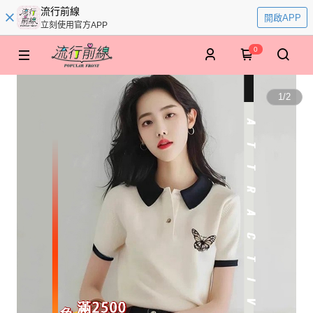
流行前線
開啟APP
立刻使用官方APP
0
1
/
2