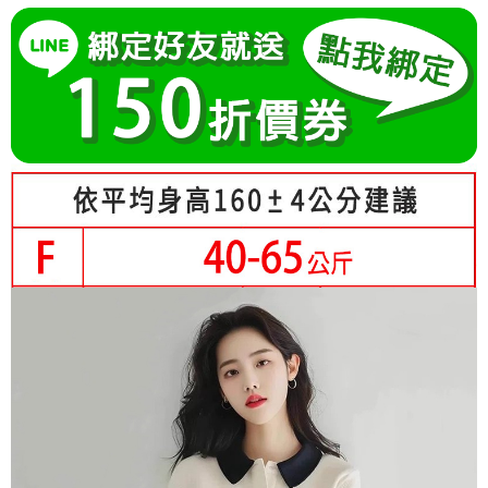
成交易。
Hami Point
AFTEE先享後付是「在收到商品之後才付款」的支付方式。 讓您購物簡單
3.實際核准額度、可分期數及費用金額請依後續交易確認頁面所載為準。
便利好安心！
相關說明
4.訂單成立30分鐘內，如未前往確認交易或遇審核未通過，訂單將自動取
１．簡單：不需註冊會員、不需綁卡、不需儲值。
「Hami Point」為中華電信所提供之點數服務，可於會員專區綁定中華電信
消。如遇「轉專審核」未通過狀況，表示未達大哥付你分期系統評分，恕無
２．便利：只要手機號碼，簡訊認證，即可結帳。
ATM付款
會員帳號後，即可在購物車使用 Hami Point 折抵消費金額 (1點等於1元)。
法說明評估內容。
３．安心：先確認商品／服務後，再付款。
【繳款方式說明】
1.分期款項不併入電信帳單，「大哥付你分期」於每月結算日後寄送繳費提
運送方式
【「AFTEE先享後付」結帳流程】
醒簡訊。
１．於結帳方式選擇「AFTEE先享後付」後，將跳轉至「AFTEE先享後付」
2.透過簡訊連結打開帳單後，可選擇「超商條碼／台灣大直營門市／銀行轉
全家付款取貨
結帳頁面，進行簡訊認證並確認金額後，即可完成結帳。
帳／街口支付／iPASS MONEY」等通路繳費。
２．訂單成立數日內，您將收到繳費通知簡訊。
每筆NT$80，滿NT$699(含以上)免運費
３．收到繳費通知簡訊後14天內，點擊此簡訊中的連結，可透過四大超商／
【注意事項】
ATM／網路銀行／等多元方式進行付款，方視為交易完成。
付款後全家取貨
1.本服務係由「台灣大哥大股份有限公司」（以下簡稱本公司）所提供，讓
※ 請注意：結帳手續完成當下不需立刻繳費，但若您需要取消訂單，請聯絡
用戶於交易時，得透過本服務購買商品或服務，並由商店將買賣／分期付款
每筆NT$80，滿NT$699(含以上)免運費
購買商品的店家。未經商家同意取消之訂單仍視為有效，需透過AFTEE先享
買賣價金債權讓與本公司後，依約使用本公司帳單繳交帳款。
後付繳納相關費用。
2.基於同意付款使用「大哥付你分期」之契約關係目的，商店將以您的個人
付款後萊爾富取貨
※ 交易是否成功請以「AFTEE先享後付 」之結帳頁面顯示為準，若有關於
資料（包含姓名、電話或地址）提供予台灣大哥大進項蒐集、處理及利用，
是否繳費成功／繳費後需取消欲退款等相關疑問，請聯繫「AFTEE先享後付
每筆NT$80，滿NT$699(含以上)免運費
由本公司與您本人進行分期帳單所需資料之確認、核對及更正。
客戶支援中心」
https://netprotections.freshdesk.com/support/home
3.完整用戶服務條款，請詳閱以下連結：
https://oppay.tw/userRule
7-11付款取貨
【注意事項】
每筆NT$80，滿NT$699(含以上)免運費
１．透過由恩沛科技股份有限公司提供之「AFTEE先享後付」服務完成之交
易，需依本服務之必要範圍內提供個人資料，並將交易相關給付款項請求債
付款後7-11取貨
權轉讓予恩沛科技股份有限公司。
２．關於個人資料處理事宜，請瀏覽以下網址：
每筆NT$80，滿NT$699(含以上)免運費
https://aftee.tw/terms/#terms3