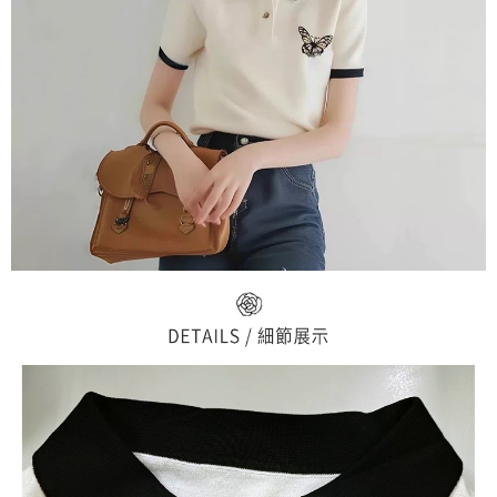
３．未成年的使用者請事先徵得法定代理人或監護人之同意方可使用
宅配
「AFTEE先享後付」，若未經同意申辦者引起之損失，本公司不負相關責
任。
每筆NT$70，滿NT$699(含以上)免運費
４．使用「AFTEE先享後付」時，將依據個別帳號之用戶狀況，依本公司即
時審查核予不同之上限額度；若仍有額度不足之情形，本公司將視審查結果
離島-郵局寄送
請求用戶進行身份認證。
每筆NT$90，滿NT$699(含以上)免運費
５．嚴禁一人註冊多個帳號或使用他人資訊註冊。若發現惡意使用之情形，
恩沛科技股份有限公司將有權停止該用戶之使用額度並採取法律行動。
國家/地區配送
查看運費