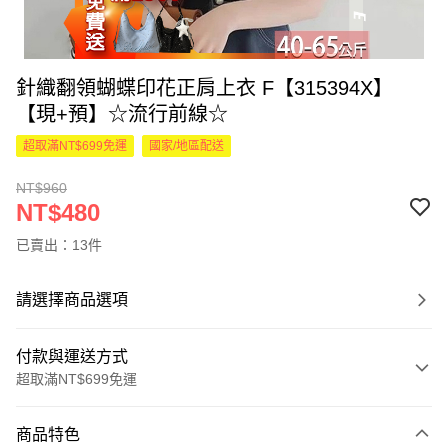
針織翻領蝴蝶印花正肩上衣 F【315394X】
【現+預】☆流行前線☆
超取滿NT$699免運
國家/地區配送
NT$960
NT$480
已賣出：13件
請選擇商品選項
付款與運送方式
超取滿NT$699免運
付款方式
商品特色
信用卡一次付款