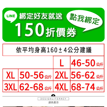
成交易。
Hami Point
AFTEE先享後付是「在收到商品之後才付款」的支付方式。 讓您購物簡單
3.實際核准額度、可分期數及費用金額請依後續交易確認頁面所載為準。
便利好安心！
相關說明
4.訂單成立30分鐘內，如未前往確認交易或遇審核未通過，訂單將自動取
１．簡單：不需註冊會員、不需綁卡、不需儲值。
「Hami Point」為中華電信所提供之點數服務，可於會員專區綁定中華電信
消。如遇「轉專審核」未通過狀況，表示未達大哥付你分期系統評分，恕無
２．便利：只要手機號碼，簡訊認證，即可結帳。
ATM付款
會員帳號後，即可在購物車使用 Hami Point 折抵消費金額 (1點等於1元)。
法說明評估內容。
３．安心：先確認商品／服務後，再付款。
【繳款方式說明】
1.分期款項不併入電信帳單，「大哥付你分期」於每月結算日後寄送繳費提
運送方式
【「AFTEE先享後付」結帳流程】
醒簡訊。
１．於結帳方式選擇「AFTEE先享後付」後，將跳轉至「AFTEE先享後付」
2.透過簡訊連結打開帳單後，可選擇「超商條碼／台灣大直營門市／銀行轉
全家付款取貨
結帳頁面，進行簡訊認證並確認金額後，即可完成結帳。
帳／街口支付／iPASS MONEY」等通路繳費。
２．訂單成立數日內，您將收到繳費通知簡訊。
每筆NT$80，滿NT$699(含以上)免運費
３．收到繳費通知簡訊後14天內，點擊此簡訊中的連結，可透過四大超商／
【注意事項】
ATM／網路銀行／等多元方式進行付款，方視為交易完成。
付款後全家取貨
1.本服務係由「台灣大哥大股份有限公司」（以下簡稱本公司）所提供，讓
※ 請注意：結帳手續完成當下不需立刻繳費，但若您需要取消訂單，請聯絡
用戶於交易時，得透過本服務購買商品或服務，並由商店將買賣／分期付款
每筆NT$80，滿NT$699(含以上)免運費
購買商品的店家。未經商家同意取消之訂單仍視為有效，需透過AFTEE先享
買賣價金債權讓與本公司後，依約使用本公司帳單繳交帳款。
後付繳納相關費用。
2.基於同意付款使用「大哥付你分期」之契約關係目的，商店將以您的個人
付款後萊爾富取貨
※ 交易是否成功請以「AFTEE先享後付 」之結帳頁面顯示為準，若有關於
資料（包含姓名、電話或地址）提供予台灣大哥大進項蒐集、處理及利用，
是否繳費成功／繳費後需取消欲退款等相關疑問，請聯繫「AFTEE先享後付
每筆NT$80，滿NT$699(含以上)免運費
由本公司與您本人進行分期帳單所需資料之確認、核對及更正。
客戶支援中心」
https://netprotections.freshdesk.com/support/home
3.完整用戶服務條款，請詳閱以下連結：
https://oppay.tw/userRule
7-11付款取貨
【注意事項】
每筆NT$80，滿NT$699(含以上)免運費
１．透過由恩沛科技股份有限公司提供之「AFTEE先享後付」服務完成之交
易，需依本服務之必要範圍內提供個人資料，並將交易相關給付款項請求債
付款後7-11取貨
權轉讓予恩沛科技股份有限公司。
２．關於個人資料處理事宜，請瀏覽以下網址：
每筆NT$80，滿NT$699(含以上)免運費
https://aftee.tw/terms/#terms3