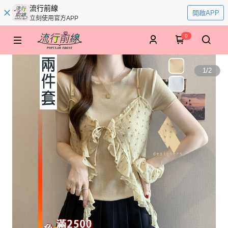
流行前線
開啟APP
立刻使用官方APP
0
1
/
2