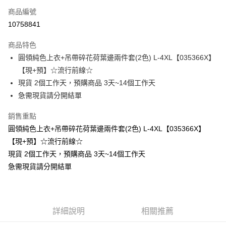
商品編號
超商取貨付款
10758841
LINE Pay
商品特色
Apple Pay
圓領純色上衣+吊帶碎花荷葉邊兩件套(2色) L-4XL【035366X】
【現+預】☆流行前線☆
街口支付
現貨 2個工作天，預購商品 3天~14個工作天
悠遊付
急需現貨請分開結單
Google Pay
銷售重點
圓領純色上衣+吊帶碎花荷葉邊兩件套(2色) L-4XL【035366X】
全支付
【現+預】☆流行前線☆
全盈+PAY
現貨 2個工作天，預購商品 3天~14個工作天
急需現貨請分開結單
大哥付你分期
相關說明
【大哥付你分期使用說明】
AFTEE先享後付
1.本服務由台灣大哥大提供，台灣大哥大用戶可立即使用無須另外申請。
2.付款方式選擇「大哥付你分期」，訂單成立後會自動跳轉到大哥付的交易
相關說明
詳細說明
相關推薦
流程，驗證手機門號後，選擇欲分期的期數、繳款截止日，確認付款後即完
【關於「AFTEE先享後付」】