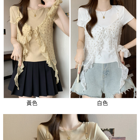
３．未成年的使用者請事先徵得法定代理人或監護人之同意方可使用
宅配
「AFTEE先享後付」，若未經同意申辦者引起之損失，本公司不負相關責
任。
每筆NT$70，滿NT$699(含以上)免運費
４．使用「AFTEE先享後付」時，將依據個別帳號之用戶狀況，依本公司即
時審查核予不同之上限額度；若仍有額度不足之情形，本公司將視審查結果
離島-郵局寄送
請求用戶進行身份認證。
每筆NT$90，滿NT$699(含以上)免運費
５．嚴禁一人註冊多個帳號或使用他人資訊註冊。若發現惡意使用之情形，
恩沛科技股份有限公司將有權停止該用戶之使用額度並採取法律行動。
國家/地區配送
查看運費