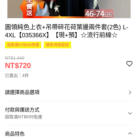
圓領純色上衣+吊帶碎花荷葉邊兩件套(2色) L-
4XL【035366X】【現+預】☆流行前線☆
超取滿NT$699免運
國家/地區配送
NT$1,440
NT$720
已賣出：4件
請選擇商品選項
付款與運送方式
超取滿NT$699免運
付款方式
商品特色
信用卡一次付款