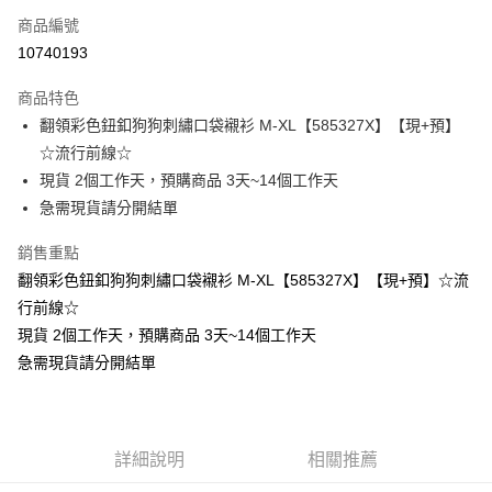
商品編號
超商取貨付款
10740193
LINE Pay
商品特色
Apple Pay
翻領彩色鈕釦狗狗刺繡口袋襯衫 M-XL【585327X】【現+預】
☆流行前線☆
街口支付
現貨 2個工作天，預購商品 3天~14個工作天
悠遊付
急需現貨請分開結單
Google Pay
銷售重點
翻領彩色鈕釦狗狗刺繡口袋襯衫 M-XL【585327X】【現+預】☆流
全支付
行前線☆
全盈+PAY
現貨 2個工作天，預購商品 3天~14個工作天
急需現貨請分開結單
大哥付你分期
相關說明
【大哥付你分期使用說明】
AFTEE先享後付
1.本服務由台灣大哥大提供，台灣大哥大用戶可立即使用無須另外申請。
2.付款方式選擇「大哥付你分期」，訂單成立後會自動跳轉到大哥付的交易
相關說明
詳細說明
相關推薦
流程，驗證手機門號後，選擇欲分期的期數、繳款截止日，確認付款後即完
【關於「AFTEE先享後付」】