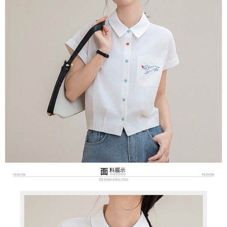
３．未成年的使用者請事先徵得法定代理人或監護人之同意方可使用
付款後7-11取貨
「AFTEE先享後付」，若未經同意申辦者引起之損失，本公司不負相關責
任。
每筆NT$80，滿NT$699(含以上)免運費
４．使用「AFTEE先享後付」時，將依據個別帳號之用戶狀況，依本公司即
時審查核予不同之上限額度；若仍有額度不足之情形，本公司將視審查結果
宅配
請求用戶進行身份認證。
每筆NT$70，滿NT$699(含以上)免運費
５．嚴禁一人註冊多個帳號或使用他人資訊註冊。若發現惡意使用之情形，
恩沛科技股份有限公司將有權停止該用戶之使用額度並採取法律行動。
離島-郵局寄送
每筆NT$90，滿NT$699(含以上)免運費
國家/地區配送
查看運費