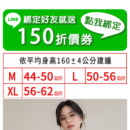
成交易。
Hami Point
AFTEE先享後付是「在收到商品之後才付款」的支付方式。 讓您購物簡單
3.實際核准額度、可分期數及費用金額請依後續交易確認頁面所載為準。
便利好安心！
相關說明
4.訂單成立30分鐘內，如未前往確認交易或遇審核未通過，訂單將自動取
１．簡單：不需註冊會員、不需綁卡、不需儲值。
「Hami Point」為中華電信所提供之點數服務，可於會員專區綁定中華電信
消。如遇「轉專審核」未通過狀況，表示未達大哥付你分期系統評分，恕無
２．便利：只要手機號碼，簡訊認證，即可結帳。
ATM付款
會員帳號後，即可在購物車使用 Hami Point 折抵消費金額 (1點等於1元)。
法說明評估內容。
３．安心：先確認商品／服務後，再付款。
【繳款方式說明】
1.分期款項不併入電信帳單，「大哥付你分期」於每月結算日後寄送繳費提
運送方式
【「AFTEE先享後付」結帳流程】
醒簡訊。
１．於結帳方式選擇「AFTEE先享後付」後，將跳轉至「AFTEE先享後付」
2.透過簡訊連結打開帳單後，可選擇「超商條碼／台灣大直營門市／銀行轉
全家付款取貨
結帳頁面，進行簡訊認證並確認金額後，即可完成結帳。
帳／街口支付／iPASS MONEY」等通路繳費。
２．訂單成立數日內，您將收到繳費通知簡訊。
每筆NT$80，滿NT$699(含以上)免運費
３．收到繳費通知簡訊後14天內，點擊此簡訊中的連結，可透過四大超商／
【注意事項】
ATM／網路銀行／等多元方式進行付款，方視為交易完成。
付款後全家取貨
1.本服務係由「台灣大哥大股份有限公司」（以下簡稱本公司）所提供，讓
※ 請注意：結帳手續完成當下不需立刻繳費，但若您需要取消訂單，請聯絡
用戶於交易時，得透過本服務購買商品或服務，並由商店將買賣／分期付款
每筆NT$80，滿NT$699(含以上)免運費
購買商品的店家。未經商家同意取消之訂單仍視為有效，需透過AFTEE先享
買賣價金債權讓與本公司後，依約使用本公司帳單繳交帳款。
後付繳納相關費用。
2.基於同意付款使用「大哥付你分期」之契約關係目的，商店將以您的個人
萊爾富取貨付款
※ 交易是否成功請以「AFTEE先享後付 」之結帳頁面顯示為準，若有關於
資料（包含姓名、電話或地址）提供予台灣大哥大進項蒐集、處理及利用，
是否繳費成功／繳費後需取消欲退款等相關疑問，請聯繫「AFTEE先享後付
每筆NT$80，滿NT$699(含以上)免運費
由本公司與您本人進行分期帳單所需資料之確認、核對及更正。
客戶支援中心」
https://netprotections.freshdesk.com/support/home
3.完整用戶服務條款，請詳閱以下連結：
https://oppay.tw/userRule
付款後萊爾富取貨
【注意事項】
每筆NT$80，滿NT$699(含以上)免運費
１．透過由恩沛科技股份有限公司提供之「AFTEE先享後付」服務完成之交
易，需依本服務之必要範圍內提供個人資料，並將交易相關給付款項請求債
7-11付款取貨
權轉讓予恩沛科技股份有限公司。
２．關於個人資料處理事宜，請瀏覽以下網址：
每筆NT$80，滿NT$699(含以上)免運費
https://aftee.tw/terms/#terms3