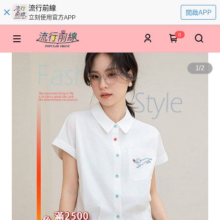
流行前線
開啟APP
立刻使用官方APP
0
1
/
2