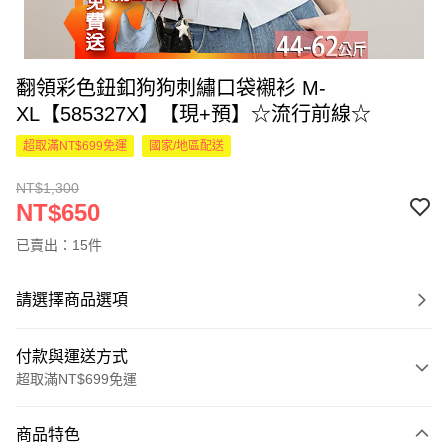
翻領彩色鈕釦狗狗刺繡口袋襯衫 M-
XL【585327X】【現+預】☆流行前線☆
超取滿NT$699免運
國家/地區配送
NT$1,300
NT$650
已賣出：15件
請選擇商品選項
付款與運送方式
超取滿NT$699免運
付款方式
商品特色
信用卡一次付款