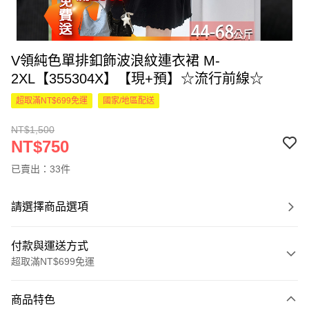
V領純色單排釦飾波浪紋連衣裙 M-
2XL【355304X】【現+預】☆流行前線☆
超取滿NT$699免運
國家/地區配送
NT$1,500
NT$750
已賣出：33件
請選擇商品選項
付款與運送方式
超取滿NT$699免運
付款方式
商品特色
信用卡一次付款