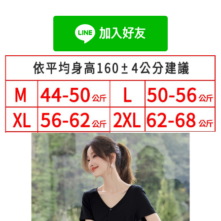
成交易。
Hami Point
AFTEE先享後付是「在收到商品之後才付款」的支付方式。 讓您購物簡單
3.實際核准額度、可分期數及費用金額請依後續交易確認頁面所載為準。
便利好安心！
相關說明
4.訂單成立30分鐘內，如未前往確認交易或遇審核未通過，訂單將自動取
１．簡單：不需註冊會員、不需綁卡、不需儲值。
「Hami Point」為中華電信所提供之點數服務，可於會員專區綁定中華電信
消。如遇「轉專審核」未通過狀況，表示未達大哥付你分期系統評分，恕無
２．便利：只要手機號碼，簡訊認證，即可結帳。
ATM付款
會員帳號後，即可在購物車使用 Hami Point 折抵消費金額 (1點等於1元)。
法說明評估內容。
３．安心：先確認商品／服務後，再付款。
【繳款方式說明】
1.分期款項不併入電信帳單，「大哥付你分期」於每月結算日後寄送繳費提
運送方式
【「AFTEE先享後付」結帳流程】
醒簡訊。
１．於結帳方式選擇「AFTEE先享後付」後，將跳轉至「AFTEE先享後付」
2.透過簡訊連結打開帳單後，可選擇「超商條碼／台灣大直營門市／銀行轉
全家付款取貨
結帳頁面，進行簡訊認證並確認金額後，即可完成結帳。
帳／街口支付／iPASS MONEY」等通路繳費。
２．訂單成立數日內，您將收到繳費通知簡訊。
每筆NT$80，滿NT$699(含以上)免運費
３．收到繳費通知簡訊後14天內，點擊此簡訊中的連結，可透過四大超商／
【注意事項】
ATM／網路銀行／等多元方式進行付款，方視為交易完成。
付款後全家取貨
1.本服務係由「台灣大哥大股份有限公司」（以下簡稱本公司）所提供，讓
※ 請注意：結帳手續完成當下不需立刻繳費，但若您需要取消訂單，請聯絡
用戶於交易時，得透過本服務購買商品或服務，並由商店將買賣／分期付款
每筆NT$80，滿NT$699(含以上)免運費
購買商品的店家。未經商家同意取消之訂單仍視為有效，需透過AFTEE先享
買賣價金債權讓與本公司後，依約使用本公司帳單繳交帳款。
後付繳納相關費用。
2.基於同意付款使用「大哥付你分期」之契約關係目的，商店將以您的個人
付款後萊爾富取貨
※ 交易是否成功請以「AFTEE先享後付 」之結帳頁面顯示為準，若有關於
資料（包含姓名、電話或地址）提供予台灣大哥大進項蒐集、處理及利用，
是否繳費成功／繳費後需取消欲退款等相關疑問，請聯繫「AFTEE先享後付
每筆NT$80，滿NT$699(含以上)免運費
由本公司與您本人進行分期帳單所需資料之確認、核對及更正。
客戶支援中心」
https://netprotections.freshdesk.com/support/home
3.完整用戶服務條款，請詳閱以下連結：
https://oppay.tw/userRule
7-11付款取貨
【注意事項】
每筆NT$80，滿NT$699(含以上)免運費
１．透過由恩沛科技股份有限公司提供之「AFTEE先享後付」服務完成之交
易，需依本服務之必要範圍內提供個人資料，並將交易相關給付款項請求債
付款後7-11取貨
權轉讓予恩沛科技股份有限公司。
２．關於個人資料處理事宜，請瀏覽以下網址：
每筆NT$80，滿NT$699(含以上)免運費
https://aftee.tw/terms/#terms3