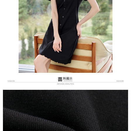
３．未成年的使用者請事先徵得法定代理人或監護人之同意方可使用
宅配
「AFTEE先享後付」，若未經同意申辦者引起之損失，本公司不負相關責
任。
每筆NT$70，滿NT$699(含以上)免運費
４．使用「AFTEE先享後付」時，將依據個別帳號之用戶狀況，依本公司即
時審查核予不同之上限額度；若仍有額度不足之情形，本公司將視審查結果
離島-郵局寄送
請求用戶進行身份認證。
每筆NT$90，滿NT$699(含以上)免運費
５．嚴禁一人註冊多個帳號或使用他人資訊註冊。若發現惡意使用之情形，
恩沛科技股份有限公司將有權停止該用戶之使用額度並採取法律行動。
國家/地區配送
查看運費