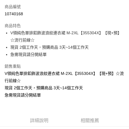
商品編號
超商取貨付款
10740168
LINE Pay
商品特色
Apple Pay
V領純色單排釦飾波浪紋連衣裙 M-2XL【355304X】【現+預】
☆流行前線☆
街口支付
現貨 2個工作天，預購商品 3天~14個工作天
悠遊付
急需現貨請分開結單
Google Pay
銷售重點
V領純色單排釦飾波浪紋連衣裙 M-2XL【355304X】【現+預】☆流
全支付
行前線☆
全盈+PAY
現貨 2個工作天，預購商品 3天~14個工作天
急需現貨請分開結單
大哥付你分期
相關說明
【大哥付你分期使用說明】
AFTEE先享後付
1.本服務由台灣大哥大提供，台灣大哥大用戶可立即使用無須另外申請。
2.付款方式選擇「大哥付你分期」，訂單成立後會自動跳轉到大哥付的交易
相關說明
詳細說明
相關推薦
流程，驗證手機門號後，選擇欲分期的期數、繳款截止日，確認付款後即完
【關於「AFTEE先享後付」】