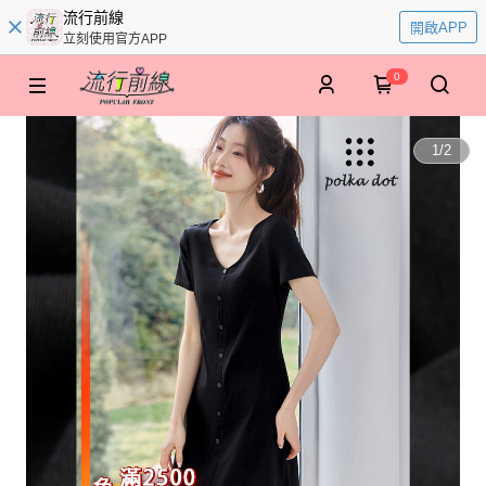
流行前線
開啟APP
立刻使用官方APP
0
1
/
2