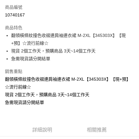
商品編號
超商取貨付款
10740167
LINE Pay
商品特色
Apple Pay
翻領橫條紋撞色收褶連肩袖連衣裙 M-2XL【345303X】【現
+預】☆流行前線☆
街口支付
現貨 2個工作天，預購商品 3天~14個工作天
悠遊付
急需現貨請分開結單
Google Pay
銷售重點
翻領橫條紋撞色收褶連肩袖連衣裙 M-2XL【345303X】【現+預】
全支付
☆流行前線☆
全盈+PAY
現貨 2個工作天，預購商品 3天~14個工作天
急需現貨請分開結單
大哥付你分期
相關說明
【大哥付你分期使用說明】
AFTEE先享後付
1.本服務由台灣大哥大提供，台灣大哥大用戶可立即使用無須另外申請。
2.付款方式選擇「大哥付你分期」，訂單成立後會自動跳轉到大哥付的交易
相關說明
詳細說明
相關推薦
流程，驗證手機門號後，選擇欲分期的期數、繳款截止日，確認付款後即完
【關於「AFTEE先享後付」】