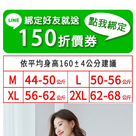
成交易。
Hami Point
AFTEE先享後付是「在收到商品之後才付款」的支付方式。 讓您購物簡單
3.實際核准額度、可分期數及費用金額請依後續交易確認頁面所載為準。
便利好安心！
相關說明
4.訂單成立30分鐘內，如未前往確認交易或遇審核未通過，訂單將自動取
１．簡單：不需註冊會員、不需綁卡、不需儲值。
「Hami Point」為中華電信所提供之點數服務，可於會員專區綁定中華電信
消。如遇「轉專審核」未通過狀況，表示未達大哥付你分期系統評分，恕無
２．便利：只要手機號碼，簡訊認證，即可結帳。
ATM付款
會員帳號後，即可在購物車使用 Hami Point 折抵消費金額 (1點等於1元)。
法說明評估內容。
３．安心：先確認商品／服務後，再付款。
【繳款方式說明】
1.分期款項不併入電信帳單，「大哥付你分期」於每月結算日後寄送繳費提
運送方式
【「AFTEE先享後付」結帳流程】
醒簡訊。
１．於結帳方式選擇「AFTEE先享後付」後，將跳轉至「AFTEE先享後付」
2.透過簡訊連結打開帳單後，可選擇「超商條碼／台灣大直營門市／銀行轉
全家付款取貨
結帳頁面，進行簡訊認證並確認金額後，即可完成結帳。
帳／街口支付／iPASS MONEY」等通路繳費。
２．訂單成立數日內，您將收到繳費通知簡訊。
每筆NT$80，滿NT$699(含以上)免運費
３．收到繳費通知簡訊後14天內，點擊此簡訊中的連結，可透過四大超商／
【注意事項】
ATM／網路銀行／等多元方式進行付款，方視為交易完成。
付款後全家取貨
1.本服務係由「台灣大哥大股份有限公司」（以下簡稱本公司）所提供，讓
※ 請注意：結帳手續完成當下不需立刻繳費，但若您需要取消訂單，請聯絡
用戶於交易時，得透過本服務購買商品或服務，並由商店將買賣／分期付款
每筆NT$80，滿NT$699(含以上)免運費
購買商品的店家。未經商家同意取消之訂單仍視為有效，需透過AFTEE先享
買賣價金債權讓與本公司後，依約使用本公司帳單繳交帳款。
後付繳納相關費用。
2.基於同意付款使用「大哥付你分期」之契約關係目的，商店將以您的個人
付款後萊爾富取貨
※ 交易是否成功請以「AFTEE先享後付 」之結帳頁面顯示為準，若有關於
資料（包含姓名、電話或地址）提供予台灣大哥大進項蒐集、處理及利用，
是否繳費成功／繳費後需取消欲退款等相關疑問，請聯繫「AFTEE先享後付
每筆NT$80，滿NT$699(含以上)免運費
由本公司與您本人進行分期帳單所需資料之確認、核對及更正。
客戶支援中心」
https://netprotections.freshdesk.com/support/home
3.完整用戶服務條款，請詳閱以下連結：
https://oppay.tw/userRule
7-11付款取貨
【注意事項】
每筆NT$80，滿NT$699(含以上)免運費
１．透過由恩沛科技股份有限公司提供之「AFTEE先享後付」服務完成之交
易，需依本服務之必要範圍內提供個人資料，並將交易相關給付款項請求債
付款後7-11取貨
權轉讓予恩沛科技股份有限公司。
２．關於個人資料處理事宜，請瀏覽以下網址：
每筆NT$80，滿NT$699(含以上)免運費
https://aftee.tw/terms/#terms3