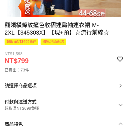
翻領橫條紋撞色收褶連肩袖連衣裙 M-
2XL【345303X】【現+預】☆流行前線☆
超取滿NT$699免運
國家/地區配送
NT$1,598
NT$799
已賣出：73件
請選擇商品選項
付款與運送方式
超取滿NT$699免運
付款方式
商品特色
信用卡一次付款