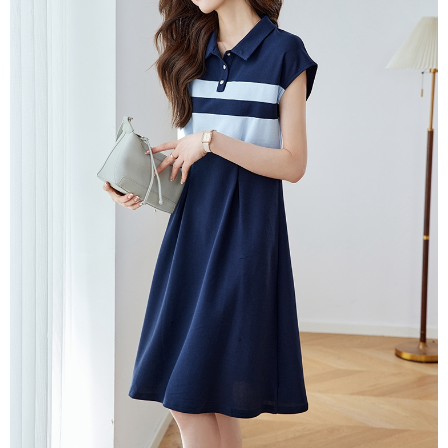
３．未成年的使用者請事先徵得法定代理人或監護人之同意方可使用
宅配
「AFTEE先享後付」，若未經同意申辦者引起之損失，本公司不負相關責
任。
每筆NT$70，滿NT$699(含以上)免運費
４．使用「AFTEE先享後付」時，將依據個別帳號之用戶狀況，依本公司即
時審查核予不同之上限額度；若仍有額度不足之情形，本公司將視審查結果
離島-郵局寄送
請求用戶進行身份認證。
每筆NT$90，滿NT$699(含以上)免運費
５．嚴禁一人註冊多個帳號或使用他人資訊註冊。若發現惡意使用之情形，
恩沛科技股份有限公司將有權停止該用戶之使用額度並採取法律行動。
國家/地區配送
查看運費