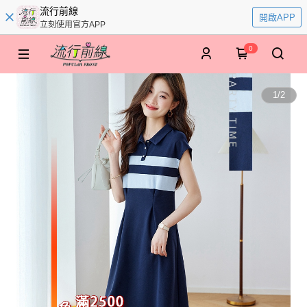
流行前線
開啟APP
立刻使用官方APP
0
1
/
2