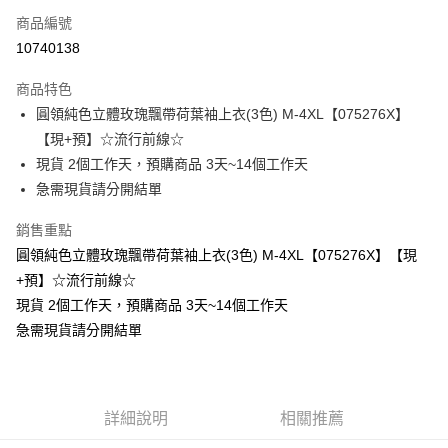
商品編號
超商取貨付款
10740138
LINE Pay
商品特色
Apple Pay
圓領純色立體玫瑰飄帶荷葉袖上衣(3色) M-4XL【075276X】
【現+預】☆流行前線☆
街口支付
現貨 2個工作天，預購商品 3天~14個工作天
悠遊付
急需現貨請分開結單
Google Pay
銷售重點
圓領純色立體玫瑰飄帶荷葉袖上衣(3色) M-4XL【075276X】【現
全支付
+預】☆流行前線☆
全盈+PAY
現貨 2個工作天，預購商品 3天~14個工作天
急需現貨請分開結單
大哥付你分期
相關說明
【大哥付你分期使用說明】
AFTEE先享後付
1.本服務由台灣大哥大提供，台灣大哥大用戶可立即使用無須另外申請。
2.付款方式選擇「大哥付你分期」，訂單成立後會自動跳轉到大哥付的交易
相關說明
詳細說明
相關推薦
流程，驗證手機門號後，選擇欲分期的期數、繳款截止日，確認付款後即完
【關於「AFTEE先享後付」】