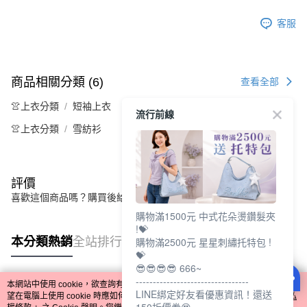
客服
商品相關分類 (6)
查看全部
👚上衣分類
短袖上衣
流行前線
👚上衣分類
雪紡衫
評價
喜歡這個商品嗎？購買後給他一個好評吧
購物滿1500元 中式花朵燙鑽髮夾
!💝
本分類熱銷
全站排行
購物滿2500元 星星刺繡托特包 !
💝
😎😎😎😎 666~
---------------------------------
本網站中使用 cookie，欲查詢有關本網站使用 cookie 方式之詳情，及若您不希
LINE綁定好友看優惠資訊！還送
熱門標籤
望在電腦上使用 cookie 時應如何變更電腦的 cookie 設定，請參閱本網站「
隱私