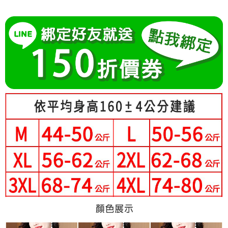
成交易。
Hami Point
AFTEE先享後付是「在收到商品之後才付款」的支付方式。 讓您購物簡單
3.實際核准額度、可分期數及費用金額請依後續交易確認頁面所載為準。
便利好安心！
相關說明
4.訂單成立30分鐘內，如未前往確認交易或遇審核未通過，訂單將自動取
１．簡單：不需註冊會員、不需綁卡、不需儲值。
「Hami Point」為中華電信所提供之點數服務，可於會員專區綁定中華電信
消。如遇「轉專審核」未通過狀況，表示未達大哥付你分期系統評分，恕無
２．便利：只要手機號碼，簡訊認證，即可結帳。
ATM付款
會員帳號後，即可在購物車使用 Hami Point 折抵消費金額 (1點等於1元)。
法說明評估內容。
３．安心：先確認商品／服務後，再付款。
【繳款方式說明】
1.分期款項不併入電信帳單，「大哥付你分期」於每月結算日後寄送繳費提
運送方式
【「AFTEE先享後付」結帳流程】
醒簡訊。
１．於結帳方式選擇「AFTEE先享後付」後，將跳轉至「AFTEE先享後付」
2.透過簡訊連結打開帳單後，可選擇「超商條碼／台灣大直營門市／銀行轉
全家付款取貨
結帳頁面，進行簡訊認證並確認金額後，即可完成結帳。
帳／街口支付／iPASS MONEY」等通路繳費。
２．訂單成立數日內，您將收到繳費通知簡訊。
每筆NT$80，滿NT$699(含以上)免運費
３．收到繳費通知簡訊後14天內，點擊此簡訊中的連結，可透過四大超商／
【注意事項】
ATM／網路銀行／等多元方式進行付款，方視為交易完成。
付款後全家取貨
1.本服務係由「台灣大哥大股份有限公司」（以下簡稱本公司）所提供，讓
※ 請注意：結帳手續完成當下不需立刻繳費，但若您需要取消訂單，請聯絡
用戶於交易時，得透過本服務購買商品或服務，並由商店將買賣／分期付款
每筆NT$80，滿NT$699(含以上)免運費
購買商品的店家。未經商家同意取消之訂單仍視為有效，需透過AFTEE先享
買賣價金債權讓與本公司後，依約使用本公司帳單繳交帳款。
後付繳納相關費用。
2.基於同意付款使用「大哥付你分期」之契約關係目的，商店將以您的個人
付款後萊爾富取貨
※ 交易是否成功請以「AFTEE先享後付 」之結帳頁面顯示為準，若有關於
資料（包含姓名、電話或地址）提供予台灣大哥大進項蒐集、處理及利用，
是否繳費成功／繳費後需取消欲退款等相關疑問，請聯繫「AFTEE先享後付
每筆NT$80，滿NT$699(含以上)免運費
由本公司與您本人進行分期帳單所需資料之確認、核對及更正。
客戶支援中心」
https://netprotections.freshdesk.com/support/home
3.完整用戶服務條款，請詳閱以下連結：
https://oppay.tw/userRule
7-11付款取貨
【注意事項】
每筆NT$80，滿NT$699(含以上)免運費
１．透過由恩沛科技股份有限公司提供之「AFTEE先享後付」服務完成之交
易，需依本服務之必要範圍內提供個人資料，並將交易相關給付款項請求債
付款後7-11取貨
權轉讓予恩沛科技股份有限公司。
２．關於個人資料處理事宜，請瀏覽以下網址：
每筆NT$80，滿NT$699(含以上)免運費
https://aftee.tw/terms/#terms3