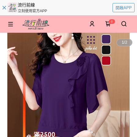
流行前線
開啟APP
立刻使用官方APP
0
1
/
2