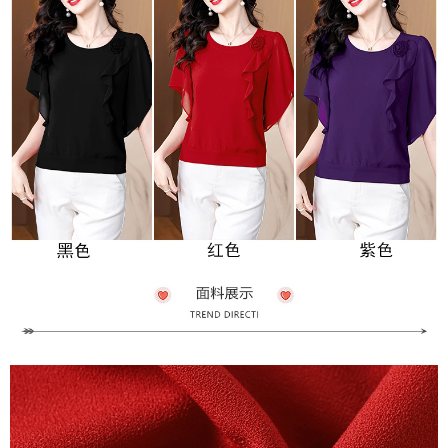
３．未成年的使用者請事先徵得法定代理人或監護人之同意方可使用
宅配
「AFTEE先享後付」，若未經同意申辦者引起之損失，本公司不負相關責
任。
每筆NT$70，滿NT$699(含以上)免運費
４．使用「AFTEE先享後付」時，將依據個別帳號之用戶狀況，依本公司即
時審查核予不同之上限額度；若仍有額度不足之情形，本公司將視審查結果
離島-郵局寄送
請求用戶進行身份認證。
每筆NT$90，滿NT$699(含以上)免運費
５．嚴禁一人註冊多個帳號或使用他人資訊註冊。若發現惡意使用之情形，
恩沛科技股份有限公司將有權停止該用戶之使用額度並採取法律行動。
國家/地區配送
查看運費