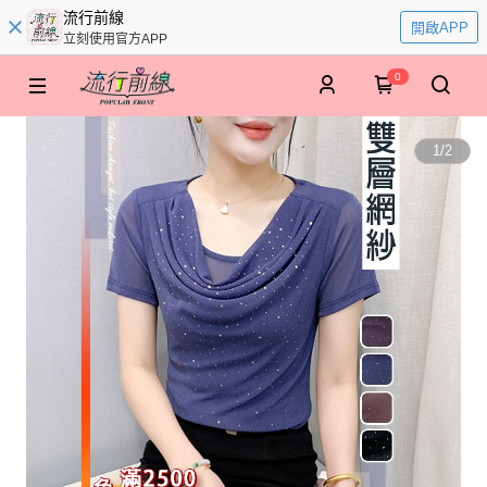
流行前線
開啟APP
立刻使用官方APP
0
1
/
2