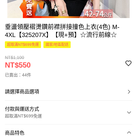
垂盪領壓褶燙鑽前襟拼接撞色上衣(4色) M-
4XL【325207X】【現+預】☆流行前線☆
超取滿NT$699免運
國家/地區配送
NT$1,100
NT$550
已賣出：44件
請選擇商品選項
付款與運送方式
超取滿NT$699免運
付款方式
商品特色
信用卡一次付款