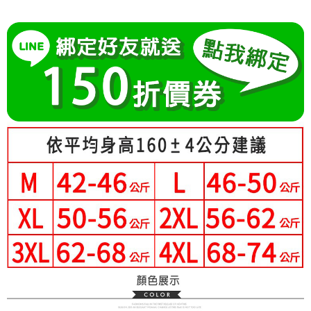
成交易。
Hami Point
AFTEE先享後付是「在收到商品之後才付款」的支付方式。 讓您購物簡單
3.實際核准額度、可分期數及費用金額請依後續交易確認頁面所載為準。
便利好安心！
相關說明
4.訂單成立30分鐘內，如未前往確認交易或遇審核未通過，訂單將自動取
１．簡單：不需註冊會員、不需綁卡、不需儲值。
「Hami Point」為中華電信所提供之點數服務，可於會員專區綁定中華電信
消。如遇「轉專審核」未通過狀況，表示未達大哥付你分期系統評分，恕無
２．便利：只要手機號碼，簡訊認證，即可結帳。
ATM付款
會員帳號後，即可在購物車使用 Hami Point 折抵消費金額 (1點等於1元)。
法說明評估內容。
３．安心：先確認商品／服務後，再付款。
【繳款方式說明】
1.分期款項不併入電信帳單，「大哥付你分期」於每月結算日後寄送繳費提
運送方式
【「AFTEE先享後付」結帳流程】
醒簡訊。
１．於結帳方式選擇「AFTEE先享後付」後，將跳轉至「AFTEE先享後付」
2.透過簡訊連結打開帳單後，可選擇「超商條碼／台灣大直營門市／銀行轉
全家付款取貨
結帳頁面，進行簡訊認證並確認金額後，即可完成結帳。
帳／街口支付／iPASS MONEY」等通路繳費。
２．訂單成立數日內，您將收到繳費通知簡訊。
每筆NT$80，滿NT$699(含以上)免運費
３．收到繳費通知簡訊後14天內，點擊此簡訊中的連結，可透過四大超商／
【注意事項】
ATM／網路銀行／等多元方式進行付款，方視為交易完成。
付款後全家取貨
1.本服務係由「台灣大哥大股份有限公司」（以下簡稱本公司）所提供，讓
※ 請注意：結帳手續完成當下不需立刻繳費，但若您需要取消訂單，請聯絡
用戶於交易時，得透過本服務購買商品或服務，並由商店將買賣／分期付款
每筆NT$80，滿NT$699(含以上)免運費
購買商品的店家。未經商家同意取消之訂單仍視為有效，需透過AFTEE先享
買賣價金債權讓與本公司後，依約使用本公司帳單繳交帳款。
後付繳納相關費用。
2.基於同意付款使用「大哥付你分期」之契約關係目的，商店將以您的個人
付款後萊爾富取貨
※ 交易是否成功請以「AFTEE先享後付 」之結帳頁面顯示為準，若有關於
資料（包含姓名、電話或地址）提供予台灣大哥大進項蒐集、處理及利用，
是否繳費成功／繳費後需取消欲退款等相關疑問，請聯繫「AFTEE先享後付
每筆NT$80，滿NT$699(含以上)免運費
由本公司與您本人進行分期帳單所需資料之確認、核對及更正。
客戶支援中心」
https://netprotections.freshdesk.com/support/home
3.完整用戶服務條款，請詳閱以下連結：
https://oppay.tw/userRule
7-11付款取貨
【注意事項】
每筆NT$80，滿NT$699(含以上)免運費
１．透過由恩沛科技股份有限公司提供之「AFTEE先享後付」服務完成之交
易，需依本服務之必要範圍內提供個人資料，並將交易相關給付款項請求債
付款後7-11取貨
權轉讓予恩沛科技股份有限公司。
２．關於個人資料處理事宜，請瀏覽以下網址：
每筆NT$80，滿NT$699(含以上)免運費
https://aftee.tw/terms/#terms3