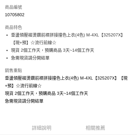
商品編號
超商取貨付款
10705802
LINE Pay
商品特色
Apple Pay
垂盪領壓褶燙鑽前襟拼接撞色上衣(4色) M-4XL【325207X】
【現+預】☆流行前線☆
街口支付
現貨 2個工作天，預購商品 3天~14個工作天
悠遊付
急需現貨請分開結單
Google Pay
銷售重點
垂盪領壓褶燙鑽前襟拼接撞色上衣(4色) M-4XL【325207X】【現
全支付
+預】☆流行前線☆
全盈+PAY
現貨 2個工作天，預購商品 3天~14個工作天
急需現貨請分開結單
大哥付你分期
相關說明
【大哥付你分期使用說明】
AFTEE先享後付
1.本服務由台灣大哥大提供，台灣大哥大用戶可立即使用無須另外申請。
2.付款方式選擇「大哥付你分期」，訂單成立後會自動跳轉到大哥付的交易
相關說明
詳細說明
相關推薦
流程，驗證手機門號後，選擇欲分期的期數、繳款截止日，確認付款後即完
【關於「AFTEE先享後付」】