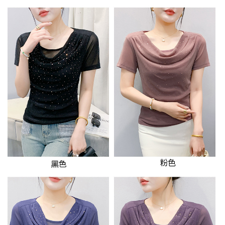
３．未成年的使用者請事先徵得法定代理人或監護人之同意方可使用
宅配
「AFTEE先享後付」，若未經同意申辦者引起之損失，本公司不負相關責
任。
每筆NT$70，滿NT$699(含以上)免運費
４．使用「AFTEE先享後付」時，將依據個別帳號之用戶狀況，依本公司即
時審查核予不同之上限額度；若仍有額度不足之情形，本公司將視審查結果
離島-郵局寄送
請求用戶進行身份認證。
每筆NT$90，滿NT$699(含以上)免運費
５．嚴禁一人註冊多個帳號或使用他人資訊註冊。若發現惡意使用之情形，
恩沛科技股份有限公司將有權停止該用戶之使用額度並採取法律行動。
國家/地區配送
查看運費