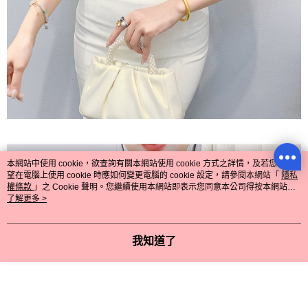
本網站中使用 cookie，欲查詢有關本網站使用 cookie 方式之詳情，及若您不希
望在電腦上使用 cookie 時應如何變更電腦的 cookie 設定，請參閱本網站「
隱私
權條款
」之 Cookie 聲明。您繼續使用本網站即表示您同意本公司得按本網站使
用條款之 Cookie 聲明使用 cookie。
了解更多 >
我知道了