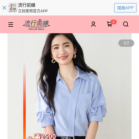
流行前線
開啟APP
立刻使用官方APP
0
1
/
2