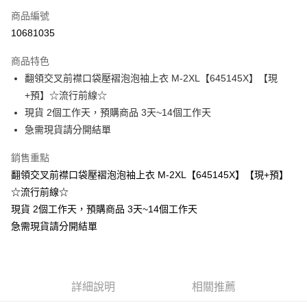
商品編號
超商取貨付款
10681035
LINE Pay
商品特色
Apple Pay
翻領交叉前襟口袋壓褶泡泡袖上衣 M-2XL【645145X】【現
+預】☆流行前線☆
街口支付
現貨 2個工作天，預購商品 3天~14個工作天
悠遊付
急需現貨請分開結單
Google Pay
銷售重點
翻領交叉前襟口袋壓褶泡泡袖上衣 M-2XL【645145X】【現+預】
全支付
☆流行前線☆
全盈+PAY
現貨 2個工作天，預購商品 3天~14個工作天
急需現貨請分開結單
大哥付你分期
相關說明
【大哥付你分期使用說明】
AFTEE先享後付
1.本服務由台灣大哥大提供，台灣大哥大用戶可立即使用無須另外申請。
2.付款方式選擇「大哥付你分期」，訂單成立後會自動跳轉到大哥付的交易
相關說明
詳細說明
相關推薦
流程，驗證手機門號後，選擇欲分期的期數、繳款截止日，確認付款後即完
【關於「AFTEE先享後付」】