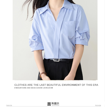
３．未成年的使用者請事先徵得法定代理人或監護人之同意方可使用
宅配
「AFTEE先享後付」，若未經同意申辦者引起之損失，本公司不負相關責
任。
每筆NT$70，滿NT$699(含以上)免運費
４．使用「AFTEE先享後付」時，將依據個別帳號之用戶狀況，依本公司即
時審查核予不同之上限額度；若仍有額度不足之情形，本公司將視審查結果
離島-郵局寄送
請求用戶進行身份認證。
每筆NT$90，滿NT$699(含以上)免運費
５．嚴禁一人註冊多個帳號或使用他人資訊註冊。若發現惡意使用之情形，
恩沛科技股份有限公司將有權停止該用戶之使用額度並採取法律行動。
國家/地區配送
查看運費