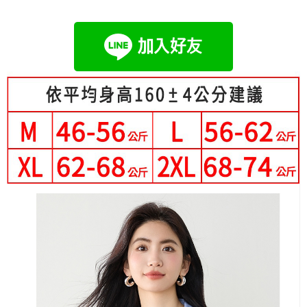
成交易。
Hami Point
AFTEE先享後付是「在收到商品之後才付款」的支付方式。 讓您購物簡單
3.實際核准額度、可分期數及費用金額請依後續交易確認頁面所載為準。
便利好安心！
相關說明
4.訂單成立30分鐘內，如未前往確認交易或遇審核未通過，訂單將自動取
１．簡單：不需註冊會員、不需綁卡、不需儲值。
「Hami Point」為中華電信所提供之點數服務，可於會員專區綁定中華電信
消。如遇「轉專審核」未通過狀況，表示未達大哥付你分期系統評分，恕無
２．便利：只要手機號碼，簡訊認證，即可結帳。
ATM付款
會員帳號後，即可在購物車使用 Hami Point 折抵消費金額 (1點等於1元)。
法說明評估內容。
３．安心：先確認商品／服務後，再付款。
【繳款方式說明】
1.分期款項不併入電信帳單，「大哥付你分期」於每月結算日後寄送繳費提
運送方式
【「AFTEE先享後付」結帳流程】
醒簡訊。
１．於結帳方式選擇「AFTEE先享後付」後，將跳轉至「AFTEE先享後付」
2.透過簡訊連結打開帳單後，可選擇「超商條碼／台灣大直營門市／銀行轉
全家付款取貨
結帳頁面，進行簡訊認證並確認金額後，即可完成結帳。
帳／街口支付／iPASS MONEY」等通路繳費。
２．訂單成立數日內，您將收到繳費通知簡訊。
每筆NT$80，滿NT$699(含以上)免運費
３．收到繳費通知簡訊後14天內，點擊此簡訊中的連結，可透過四大超商／
【注意事項】
ATM／網路銀行／等多元方式進行付款，方視為交易完成。
付款後全家取貨
1.本服務係由「台灣大哥大股份有限公司」（以下簡稱本公司）所提供，讓
※ 請注意：結帳手續完成當下不需立刻繳費，但若您需要取消訂單，請聯絡
用戶於交易時，得透過本服務購買商品或服務，並由商店將買賣／分期付款
每筆NT$80，滿NT$699(含以上)免運費
購買商品的店家。未經商家同意取消之訂單仍視為有效，需透過AFTEE先享
買賣價金債權讓與本公司後，依約使用本公司帳單繳交帳款。
後付繳納相關費用。
2.基於同意付款使用「大哥付你分期」之契約關係目的，商店將以您的個人
付款後萊爾富取貨
※ 交易是否成功請以「AFTEE先享後付 」之結帳頁面顯示為準，若有關於
資料（包含姓名、電話或地址）提供予台灣大哥大進項蒐集、處理及利用，
是否繳費成功／繳費後需取消欲退款等相關疑問，請聯繫「AFTEE先享後付
每筆NT$80，滿NT$699(含以上)免運費
由本公司與您本人進行分期帳單所需資料之確認、核對及更正。
客戶支援中心」
https://netprotections.freshdesk.com/support/home
3.完整用戶服務條款，請詳閱以下連結：
https://oppay.tw/userRule
7-11付款取貨
【注意事項】
每筆NT$80，滿NT$699(含以上)免運費
１．透過由恩沛科技股份有限公司提供之「AFTEE先享後付」服務完成之交
易，需依本服務之必要範圍內提供個人資料，並將交易相關給付款項請求債
付款後7-11取貨
權轉讓予恩沛科技股份有限公司。
２．關於個人資料處理事宜，請瀏覽以下網址：
每筆NT$80，滿NT$699(含以上)免運費
https://aftee.tw/terms/#terms3