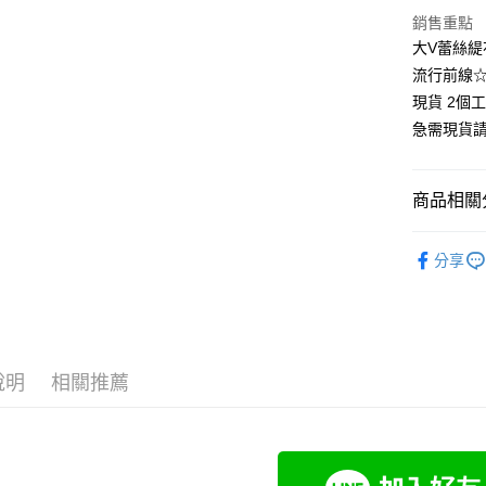
悠遊付
銷售重點
大V蕾絲緹
Google Pa
流行前線
全支付
現貨 2個
急需現貨
全盈+PAY
大哥付你
商品相關分
相關說明
【大哥付
👚上衣分
AFTEE先
1.本服務
分享
2.付款方
相關說明
👚上衣分
流程，驗
【關於「A
Hami Poin
完成交易
AFTEE
👚上衣分
3.實際核
便利好安
相關說明
4.訂單成
小尺碼女裝(4
１．簡單
「Hami
消。如遇
ATM付款
２．便利
信會員帳號後
說明
相關推薦
中尺碼女裝(5
無法說明
３．安心
元)。
【繳款方
1.分期款
【「AFT
運送方式
醒簡訊。
１．於結帳
2.透過簡
付」結帳
全家付款
帳／街口支