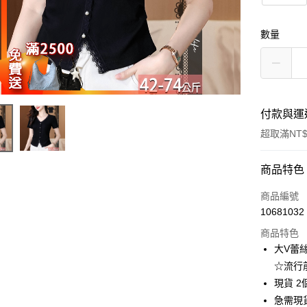
數量
付款與運
超取滿NT$
付款方式
商品特色
信用卡一
商品編號
10681032
超商取貨
商品特色
LINE Pay
大V蕾絲
☆流行
Apple Pay
現貨 2
街口支付
急需現