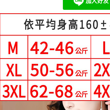
２．訂單
３．收到繳
每筆NT$8
【注意事
／ATM／
1.本服務
※ 請注意
付款後全
用戶於交
絡購買商品
每筆NT$8
款買賣價
先享後付
2.基於同
※ 交易是
付款後萊
資料（包
是否繳費成
用，由本
付客戶支
每筆NT$8
3.完整用
【注意事
7-11付款
１．透過由
每筆NT$8
交易，需
求債權轉
付款後7-1
２．關於
https://aft
每筆NT$8
３．未成
「AFTE
宅配
任。
每筆NT$7
４．使用「
即時審查
離島-郵局
結果請求
５．嚴禁
每筆NT$9
形，恩沛
動。
國家/地區