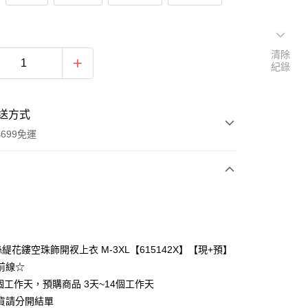
清除
紀錄
送方式
699免運
次付款
付款
緹花鏤空珠飾開衩上衣 M-3XL【615142X】【現+預】
前線☆
個工作天，預購商品 3天~14個工作天
貨請分開結單