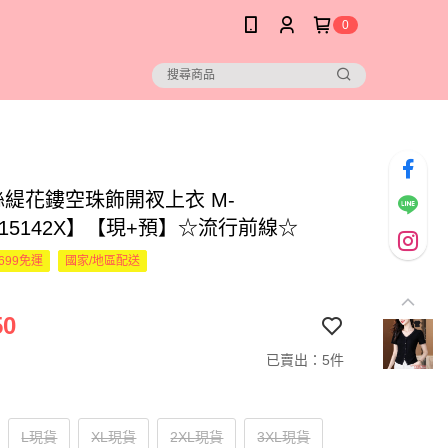
0
絲緹花鏤空珠飾開衩上衣 M-
615142X】【現+預】☆流行前線☆
699免運
國家/地區配送
50
已賣出：5件
L現貨
XL現貨
2XL現貨
3XL現貨