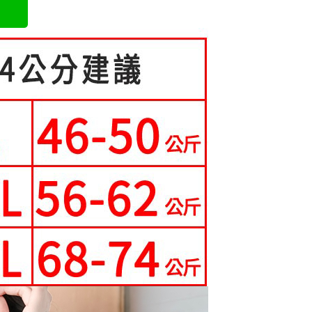
成立數日內，您將收到繳費通知簡訊。
費通知簡訊後14天內，點擊此簡訊中的連結，可透過四大超商
0，滿NT$699(含以上)免運費
項】
網路銀行／等多元方式進行付款，方視為交易完成。
係由「台灣大哥大股份有限公司」（以下簡稱本公司）所提供，讓
：結帳手續完成當下不需立刻繳費，但若您需要取消訂單，請聯
家取貨
易時，得透過本服務購買商品或服務，並由商店將買賣／分期付
的店家。未經商家同意取消之訂單仍視為有效，需透過AFTEE
0，滿NT$699(含以上)免運費
金債權讓與本公司後，依約使用本公司帳單繳交帳款。
繳納相關費用。
意付款使用「大哥付你分期」之契約關係目的，商店將以您的個人
否成功請以「AFTEE先享後付 」之結帳頁面顯示為準，若有關於
爾富取貨
含姓名、電話或地址）提供予台灣大哥大進項蒐集、處理及利
功／繳費後需取消欲退款等相關疑問，請聯繫「AFTEE先享後
公司與您本人進行分期帳單所需資料之確認、核對及更正。
援中心」
https://netprotections.freshdesk.com/support/home
0，滿NT$699(含以上)免運費
戶服務條款，請詳閱以下連結：
https://oppay.tw/userRule
項】
取貨
恩沛科技股份有限公司提供之「AFTEE先享後付」服務完成之
0，滿NT$699(含以上)免運費
依本服務之必要範圍內提供個人資料，並將交易相關給付款項請
讓予恩沛科技股份有限公司。
1取貨
個人資料處理事宜，請瀏覽以下網址：
ee.tw/terms/#terms3
0，滿NT$699(含以上)免運費
年的使用者請事先徵得法定代理人或監護人之同意方可使用
E先享後付」，若未經同意申辦者引起之損失，本公司不負相關責
0，滿NT$699(含以上)免運費
AFTEE先享後付」時，將依據個別帳號之用戶狀況，依本公司
核予不同之上限額度；若仍有額度不足之情形，本公司將視審查
寄送
用戶進行身份認證。
一人註冊多個帳號或使用他人資訊註冊。若發現惡意使用之情
0，滿NT$699(含以上)免運費
科技股份有限公司將有權停止該用戶之使用額度並採取法律行
配送
查看運費