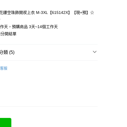
花鏤空珠飾開衩上衣 M-3XL【615142X】【現+預】☆
y
☆
工作天，預購商品 3天~14個工作天
請分開結單
分期
類 (5)
你分期使用說明】
類
短袖上衣
享後付
由台灣大哥大提供，台灣大哥大用戶可立即使用無須另外申請。
客服
式選擇「大哥付你分期」，訂單成立後會自動跳轉到大哥付的交易
類
舒適棉T
證手機門號後，選擇欲分期的期數、繳款截止日，確認付款後即
FTEE先享後付」】
t
。
先享後付是「在收到商品之後才付款」的支付方式。 讓您購物簡單
類
V領上衣
准額度、可分期數及費用金額請依後續交易確認頁面所載為準。
心！
立30分鐘內，如未前往確認交易或遇審核未通過，訂單將自動取
5-55kg)
：不需註冊會員、不需綁卡、不需儲值。
 Point」為中華電信所提供之點數服務，可於會員專區綁定中華電
「轉專審核」未通過狀況，表示未達大哥付你分期系統評分，恕
：只要手機號碼，簡訊認證，即可結帳。
，即可在購物車使用 Hami Point 折抵消費金額 (1點等於1
5-70kg)
評估內容。
：先確認商品／服務後，再付款。
式說明】
項不併入電信帳單，「大哥付你分期」於每月結算日後寄送繳費提
EE先享後付」結帳流程】
方式選擇「AFTEE先享後付」後，將跳轉至「AFTEE先享後
訊連結打開帳單後，可選擇「超商條碼／台灣大直營門市／銀行轉
頁面，進行簡訊認證並確認金額後，即可完成結帳。
取貨
付／iPASS MONEY」等通路繳費。