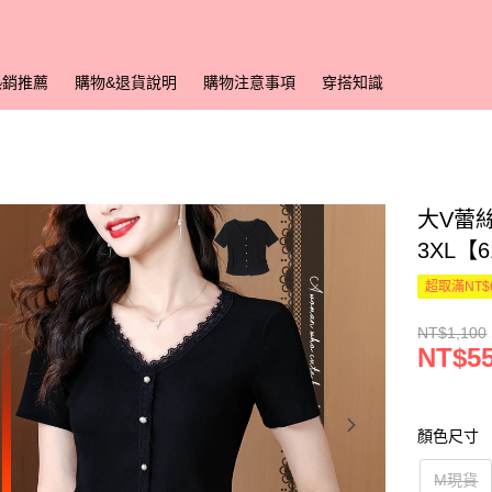
熱銷推薦
購物&退貨說明
購物注意事項
穿搭知識
大V蕾
3XL【
超取滿NT$
NT$1,100
NT$5
顏色尺寸
M現貨