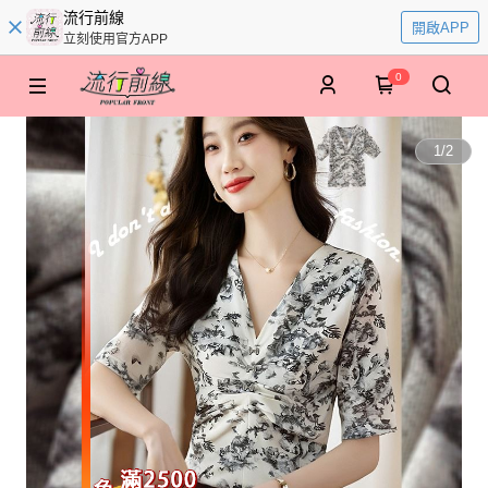
流行前線
開啟APP
立刻使用官方APP
0
1
/
2