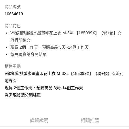
商品編號
超商取貨付款
10664619
LINE Pay
商品特色
Apple Pay
V領釦飾抓皺水墨畫印花上衣 M-3XL【185099X】【現+預】☆
流行前線☆
街口支付
現貨 2個工作天，預購商品 3天~14個工作天
悠遊付
急需現貨請分開結單
Google Pay
銷售重點
V領釦飾抓皺水墨畫印花上衣 M-3XL【185099X】【現+預】☆流行
全支付
前線☆
全盈+PAY
現貨 2個工作天，預購商品 3天~14個工作天
急需現貨請分開結單
大哥付你分期
相關說明
【大哥付你分期使用說明】
AFTEE先享後付
1.本服務由台灣大哥大提供，台灣大哥大用戶可立即使用無須另外申請。
2.付款方式選擇「大哥付你分期」，訂單成立後會自動跳轉到大哥付的交易
相關說明
詳細說明
相關推薦
流程，驗證手機門號後，選擇欲分期的期數、繳款截止日，確認付款後即完
【關於「AFTEE先享後付」】