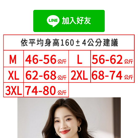
成交易。
Hami Point
AFTEE先享後付是「在收到商品之後才付款」的支付方式。 讓您購物簡單
3.實際核准額度、可分期數及費用金額請依後續交易確認頁面所載為準。
便利好安心！
相關說明
4.訂單成立30分鐘內，如未前往確認交易或遇審核未通過，訂單將自動取
１．簡單：不需註冊會員、不需綁卡、不需儲值。
「Hami Point」為中華電信所提供之點數服務，可於會員專區綁定中華電信
消。如遇「轉專審核」未通過狀況，表示未達大哥付你分期系統評分，恕無
２．便利：只要手機號碼，簡訊認證，即可結帳。
ATM付款
會員帳號後，即可在購物車使用 Hami Point 折抵消費金額 (1點等於1元)。
法說明評估內容。
３．安心：先確認商品／服務後，再付款。
【繳款方式說明】
1.分期款項不併入電信帳單，「大哥付你分期」於每月結算日後寄送繳費提
運送方式
【「AFTEE先享後付」結帳流程】
醒簡訊。
１．於結帳方式選擇「AFTEE先享後付」後，將跳轉至「AFTEE先享後付」
2.透過簡訊連結打開帳單後，可選擇「超商條碼／台灣大直營門市／銀行轉
全家付款取貨
結帳頁面，進行簡訊認證並確認金額後，即可完成結帳。
帳／街口支付／iPASS MONEY」等通路繳費。
２．訂單成立數日內，您將收到繳費通知簡訊。
每筆NT$80，滿NT$699(含以上)免運費
３．收到繳費通知簡訊後14天內，點擊此簡訊中的連結，可透過四大超商／
【注意事項】
ATM／網路銀行／等多元方式進行付款，方視為交易完成。
付款後全家取貨
1.本服務係由「台灣大哥大股份有限公司」（以下簡稱本公司）所提供，讓
※ 請注意：結帳手續完成當下不需立刻繳費，但若您需要取消訂單，請聯絡
用戶於交易時，得透過本服務購買商品或服務，並由商店將買賣／分期付款
每筆NT$80，滿NT$699(含以上)免運費
購買商品的店家。未經商家同意取消之訂單仍視為有效，需透過AFTEE先享
買賣價金債權讓與本公司後，依約使用本公司帳單繳交帳款。
後付繳納相關費用。
2.基於同意付款使用「大哥付你分期」之契約關係目的，商店將以您的個人
付款後萊爾富取貨
※ 交易是否成功請以「AFTEE先享後付 」之結帳頁面顯示為準，若有關於
資料（包含姓名、電話或地址）提供予台灣大哥大進項蒐集、處理及利用，
是否繳費成功／繳費後需取消欲退款等相關疑問，請聯繫「AFTEE先享後付
每筆NT$80，滿NT$699(含以上)免運費
由本公司與您本人進行分期帳單所需資料之確認、核對及更正。
客戶支援中心」
https://netprotections.freshdesk.com/support/home
3.完整用戶服務條款，請詳閱以下連結：
https://oppay.tw/userRule
7-11付款取貨
【注意事項】
每筆NT$80，滿NT$699(含以上)免運費
１．透過由恩沛科技股份有限公司提供之「AFTEE先享後付」服務完成之交
易，需依本服務之必要範圍內提供個人資料，並將交易相關給付款項請求債
付款後7-11取貨
權轉讓予恩沛科技股份有限公司。
２．關於個人資料處理事宜，請瀏覽以下網址：
每筆NT$80，滿NT$699(含以上)免運費
https://aftee.tw/terms/#terms3