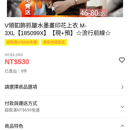
V領釦飾抓皺水墨畫印花上衣 M-
3XL【185099X】【現+預】☆流行前線☆
超取滿NT$699免運
國家/地區配送
NT$1,060
NT$530
已賣出：8件
請選擇商品選項
付款與運送方式
超取滿NT$699免運
付款方式
商品特色
信用卡一次付款