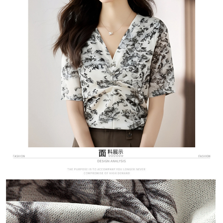
３．未成年的使用者請事先徵得法定代理人或監護人之同意方可使用
宅配
「AFTEE先享後付」，若未經同意申辦者引起之損失，本公司不負相關責
任。
每筆NT$70，滿NT$699(含以上)免運費
４．使用「AFTEE先享後付」時，將依據個別帳號之用戶狀況，依本公司即
時審查核予不同之上限額度；若仍有額度不足之情形，本公司將視審查結果
離島-郵局寄送
請求用戶進行身份認證。
每筆NT$90，滿NT$699(含以上)免運費
５．嚴禁一人註冊多個帳號或使用他人資訊註冊。若發現惡意使用之情形，
恩沛科技股份有限公司將有權停止該用戶之使用額度並採取法律行動。
國家/地區配送
查看運費