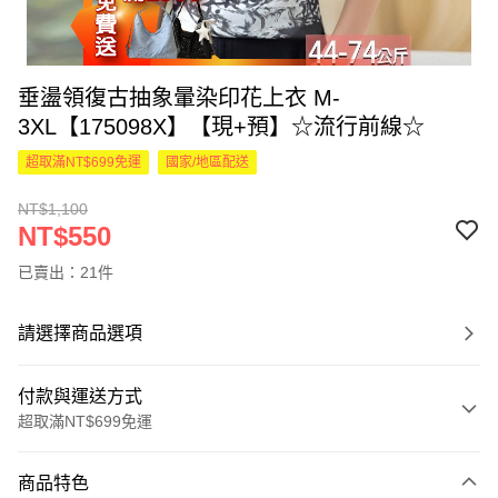
垂盪領復古抽象暈染印花上衣 M-
3XL【175098X】【現+預】☆流行前線☆
超取滿NT$699免運
國家/地區配送
NT$1,100
NT$550
已賣出：21件
請選擇商品選項
付款與運送方式
超取滿NT$699免運
付款方式
商品特色
信用卡一次付款