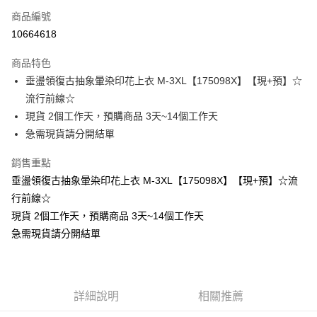
商品編號
超商取貨付款
10664618
LINE Pay
商品特色
Apple Pay
垂盪領復古抽象暈染印花上衣 M-3XL【175098X】【現+預】☆
流行前線☆
街口支付
現貨 2個工作天，預購商品 3天~14個工作天
悠遊付
急需現貨請分開結單
Google Pay
銷售重點
垂盪領復古抽象暈染印花上衣 M-3XL【175098X】【現+預】☆流
全支付
行前線☆
全盈+PAY
現貨 2個工作天，預購商品 3天~14個工作天
急需現貨請分開結單
大哥付你分期
相關說明
【大哥付你分期使用說明】
AFTEE先享後付
1.本服務由台灣大哥大提供，台灣大哥大用戶可立即使用無須另外申請。
2.付款方式選擇「大哥付你分期」，訂單成立後會自動跳轉到大哥付的交易
相關說明
詳細說明
相關推薦
流程，驗證手機門號後，選擇欲分期的期數、繳款截止日，確認付款後即完
【關於「AFTEE先享後付」】