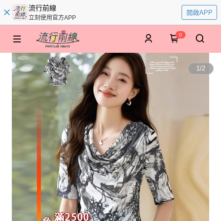
流行前線
開啟APP
立刻使用官方APP
0
1
/
2