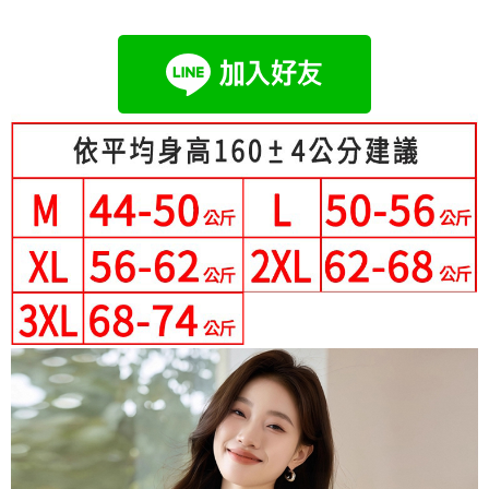
成交易。
Hami Point
AFTEE先享後付是「在收到商品之後才付款」的支付方式。 讓您購物簡單
3.實際核准額度、可分期數及費用金額請依後續交易確認頁面所載為準。
便利好安心！
相關說明
4.訂單成立30分鐘內，如未前往確認交易或遇審核未通過，訂單將自動取
１．簡單：不需註冊會員、不需綁卡、不需儲值。
「Hami Point」為中華電信所提供之點數服務，可於會員專區綁定中華電信
消。如遇「轉專審核」未通過狀況，表示未達大哥付你分期系統評分，恕無
２．便利：只要手機號碼，簡訊認證，即可結帳。
ATM付款
會員帳號後，即可在購物車使用 Hami Point 折抵消費金額 (1點等於1元)。
法說明評估內容。
３．安心：先確認商品／服務後，再付款。
【繳款方式說明】
1.分期款項不併入電信帳單，「大哥付你分期」於每月結算日後寄送繳費提
運送方式
【「AFTEE先享後付」結帳流程】
醒簡訊。
１．於結帳方式選擇「AFTEE先享後付」後，將跳轉至「AFTEE先享後付」
2.透過簡訊連結打開帳單後，可選擇「超商條碼／台灣大直營門市／銀行轉
全家付款取貨
結帳頁面，進行簡訊認證並確認金額後，即可完成結帳。
帳／街口支付／iPASS MONEY」等通路繳費。
２．訂單成立數日內，您將收到繳費通知簡訊。
每筆NT$80，滿NT$699(含以上)免運費
３．收到繳費通知簡訊後14天內，點擊此簡訊中的連結，可透過四大超商／
【注意事項】
ATM／網路銀行／等多元方式進行付款，方視為交易完成。
付款後全家取貨
1.本服務係由「台灣大哥大股份有限公司」（以下簡稱本公司）所提供，讓
※ 請注意：結帳手續完成當下不需立刻繳費，但若您需要取消訂單，請聯絡
用戶於交易時，得透過本服務購買商品或服務，並由商店將買賣／分期付款
每筆NT$80，滿NT$699(含以上)免運費
購買商品的店家。未經商家同意取消之訂單仍視為有效，需透過AFTEE先享
買賣價金債權讓與本公司後，依約使用本公司帳單繳交帳款。
後付繳納相關費用。
2.基於同意付款使用「大哥付你分期」之契約關係目的，商店將以您的個人
付款後萊爾富取貨
※ 交易是否成功請以「AFTEE先享後付 」之結帳頁面顯示為準，若有關於
資料（包含姓名、電話或地址）提供予台灣大哥大進項蒐集、處理及利用，
是否繳費成功／繳費後需取消欲退款等相關疑問，請聯繫「AFTEE先享後付
每筆NT$80，滿NT$699(含以上)免運費
由本公司與您本人進行分期帳單所需資料之確認、核對及更正。
客戶支援中心」
https://netprotections.freshdesk.com/support/home
3.完整用戶服務條款，請詳閱以下連結：
https://oppay.tw/userRule
7-11付款取貨
【注意事項】
每筆NT$80，滿NT$699(含以上)免運費
１．透過由恩沛科技股份有限公司提供之「AFTEE先享後付」服務完成之交
易，需依本服務之必要範圍內提供個人資料，並將交易相關給付款項請求債
付款後7-11取貨
權轉讓予恩沛科技股份有限公司。
２．關於個人資料處理事宜，請瀏覽以下網址：
每筆NT$80，滿NT$699(含以上)免運費
https://aftee.tw/terms/#terms3