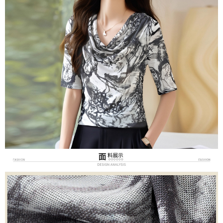
３．未成年的使用者請事先徵得法定代理人或監護人之同意方可使用
宅配
「AFTEE先享後付」，若未經同意申辦者引起之損失，本公司不負相關責
任。
每筆NT$70，滿NT$699(含以上)免運費
４．使用「AFTEE先享後付」時，將依據個別帳號之用戶狀況，依本公司即
時審查核予不同之上限額度；若仍有額度不足之情形，本公司將視審查結果
離島-郵局寄送
請求用戶進行身份認證。
每筆NT$90，滿NT$699(含以上)免運費
５．嚴禁一人註冊多個帳號或使用他人資訊註冊。若發現惡意使用之情形，
恩沛科技股份有限公司將有權停止該用戶之使用額度並採取法律行動。
國家/地區配送
查看運費