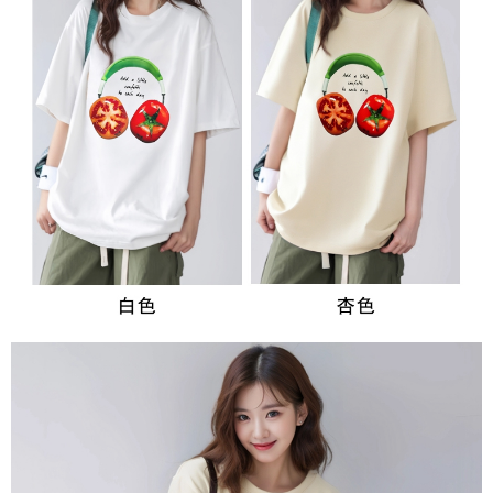
３．未成年的使用者請事先徵得法定代理人或監護人之同意方可使用
宅配
「AFTEE先享後付」，若未經同意申辦者引起之損失，本公司不負相關責
任。
每筆NT$70，滿NT$699(含以上)免運費
４．使用「AFTEE先享後付」時，將依據個別帳號之用戶狀況，依本公司即
時審查核予不同之上限額度；若仍有額度不足之情形，本公司將視審查結果
離島-郵局寄送
請求用戶進行身份認證。
每筆NT$90，滿NT$699(含以上)免運費
５．嚴禁一人註冊多個帳號或使用他人資訊註冊。若發現惡意使用之情形，
恩沛科技股份有限公司將有權停止該用戶之使用額度並採取法律行動。
國家/地區配送
查看運費