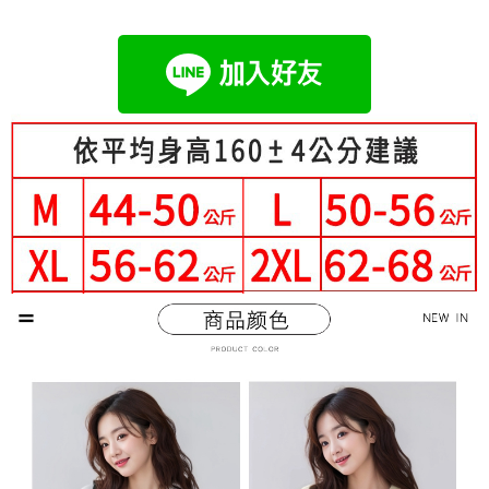
成交易。
Hami Point
AFTEE先享後付是「在收到商品之後才付款」的支付方式。 讓您購物簡單
3.實際核准額度、可分期數及費用金額請依後續交易確認頁面所載為準。
便利好安心！
相關說明
4.訂單成立30分鐘內，如未前往確認交易或遇審核未通過，訂單將自動取
１．簡單：不需註冊會員、不需綁卡、不需儲值。
「Hami Point」為中華電信所提供之點數服務，可於會員專區綁定中華電信
消。如遇「轉專審核」未通過狀況，表示未達大哥付你分期系統評分，恕無
２．便利：只要手機號碼，簡訊認證，即可結帳。
ATM付款
會員帳號後，即可在購物車使用 Hami Point 折抵消費金額 (1點等於1元)。
法說明評估內容。
３．安心：先確認商品／服務後，再付款。
【繳款方式說明】
1.分期款項不併入電信帳單，「大哥付你分期」於每月結算日後寄送繳費提
運送方式
【「AFTEE先享後付」結帳流程】
醒簡訊。
１．於結帳方式選擇「AFTEE先享後付」後，將跳轉至「AFTEE先享後付」
2.透過簡訊連結打開帳單後，可選擇「超商條碼／台灣大直營門市／銀行轉
全家付款取貨
結帳頁面，進行簡訊認證並確認金額後，即可完成結帳。
帳／街口支付／iPASS MONEY」等通路繳費。
２．訂單成立數日內，您將收到繳費通知簡訊。
每筆NT$80，滿NT$699(含以上)免運費
３．收到繳費通知簡訊後14天內，點擊此簡訊中的連結，可透過四大超商／
【注意事項】
ATM／網路銀行／等多元方式進行付款，方視為交易完成。
付款後全家取貨
1.本服務係由「台灣大哥大股份有限公司」（以下簡稱本公司）所提供，讓
※ 請注意：結帳手續完成當下不需立刻繳費，但若您需要取消訂單，請聯絡
用戶於交易時，得透過本服務購買商品或服務，並由商店將買賣／分期付款
每筆NT$80，滿NT$699(含以上)免運費
購買商品的店家。未經商家同意取消之訂單仍視為有效，需透過AFTEE先享
買賣價金債權讓與本公司後，依約使用本公司帳單繳交帳款。
後付繳納相關費用。
2.基於同意付款使用「大哥付你分期」之契約關係目的，商店將以您的個人
付款後萊爾富取貨
※ 交易是否成功請以「AFTEE先享後付 」之結帳頁面顯示為準，若有關於
資料（包含姓名、電話或地址）提供予台灣大哥大進項蒐集、處理及利用，
是否繳費成功／繳費後需取消欲退款等相關疑問，請聯繫「AFTEE先享後付
每筆NT$80，滿NT$699(含以上)免運費
由本公司與您本人進行分期帳單所需資料之確認、核對及更正。
客戶支援中心」
https://netprotections.freshdesk.com/support/home
3.完整用戶服務條款，請詳閱以下連結：
https://oppay.tw/userRule
7-11付款取貨
【注意事項】
每筆NT$80，滿NT$699(含以上)免運費
１．透過由恩沛科技股份有限公司提供之「AFTEE先享後付」服務完成之交
易，需依本服務之必要範圍內提供個人資料，並將交易相關給付款項請求債
付款後7-11取貨
權轉讓予恩沛科技股份有限公司。
２．關於個人資料處理事宜，請瀏覽以下網址：
每筆NT$80，滿NT$699(含以上)免運費
https://aftee.tw/terms/#terms3