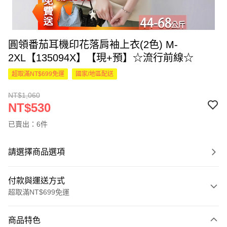
圓領番茄耳機印花落肩袖上衣(2色) M-
2XL【135094X】【現+預】☆流行前線☆
超取滿NT$699免運
國家/地區配送
NT$1,060
NT$530
已賣出：6件
請選擇商品選項
付款與運送方式
超取滿NT$699免運
付款方式
商品特色
信用卡一次付款