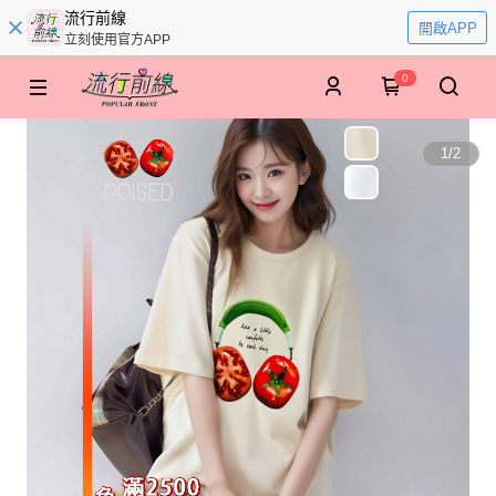
流行前線
開啟APP
立刻使用官方APP
0
1
/
2