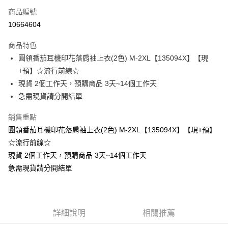
商品編號
超商取貨付款
10664604
LINE Pay
商品特色
Apple Pay
圓領番茄耳機印花落肩袖上衣(2色) M-2XL【135094X】【現
+預】☆流行前線☆
街口支付
現貨 2個工作天，預購商品 3天~14個工作天
悠遊付
急需現貨請分開結單
Google Pay
銷售重點
圓領番茄耳機印花落肩袖上衣(2色) M-2XL【135094X】【現+預】
全支付
☆流行前線☆
全盈+PAY
現貨 2個工作天，預購商品 3天~14個工作天
急需現貨請分開結單
大哥付你分期
相關說明
【大哥付你分期使用說明】
AFTEE先享後付
1.本服務由台灣大哥大提供，台灣大哥大用戶可立即使用無須另外申請。
2.付款方式選擇「大哥付你分期」，訂單成立後會自動跳轉到大哥付的交易
相關說明
詳細說明
相關推薦
流程，驗證手機門號後，選擇欲分期的期數、繳款截止日，確認付款後即完
【關於「AFTEE先享後付」】