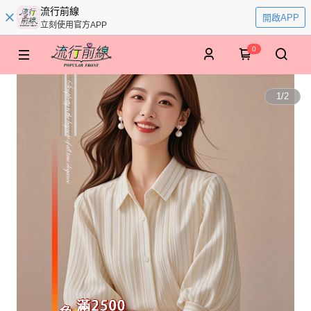
流行前線
開啟APP
立刻使用官方APP
0
1
/
2