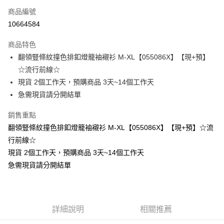
商品編號
超商取貨付款
10664584
LINE Pay
商品特色
Apple Pay
翻領豎條紋撞色排釦燈籠袖襯衫 M-XL【055086X】【現+預】
☆流行前線☆
街口支付
現貨 2個工作天，預購商品 3天~14個工作天
悠遊付
急需現貨請分開結單
Google Pay
銷售重點
翻領豎條紋撞色排釦燈籠袖襯衫 M-XL【055086X】【現+預】☆流
全支付
行前線☆
全盈+PAY
現貨 2個工作天，預購商品 3天~14個工作天
急需現貨請分開結單
大哥付你分期
相關說明
【大哥付你分期使用說明】
AFTEE先享後付
1.本服務由台灣大哥大提供，台灣大哥大用戶可立即使用無須另外申請。
2.付款方式選擇「大哥付你分期」，訂單成立後會自動跳轉到大哥付的交易
相關說明
詳細說明
相關推薦
流程，驗證手機門號後，選擇欲分期的期數、繳款截止日，確認付款後即完
【關於「AFTEE先享後付」】