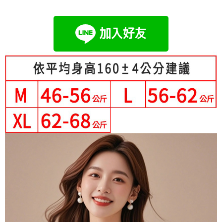
成交易。
Hami Point
AFTEE先享後付是「在收到商品之後才付款」的支付方式。 讓您購物簡單
3.實際核准額度、可分期數及費用金額請依後續交易確認頁面所載為準。
便利好安心！
相關說明
4.訂單成立30分鐘內，如未前往確認交易或遇審核未通過，訂單將自動取
１．簡單：不需註冊會員、不需綁卡、不需儲值。
「Hami Point」為中華電信所提供之點數服務，可於會員專區綁定中華電信
消。如遇「轉專審核」未通過狀況，表示未達大哥付你分期系統評分，恕無
２．便利：只要手機號碼，簡訊認證，即可結帳。
ATM付款
會員帳號後，即可在購物車使用 Hami Point 折抵消費金額 (1點等於1元)。
法說明評估內容。
３．安心：先確認商品／服務後，再付款。
【繳款方式說明】
1.分期款項不併入電信帳單，「大哥付你分期」於每月結算日後寄送繳費提
運送方式
【「AFTEE先享後付」結帳流程】
醒簡訊。
１．於結帳方式選擇「AFTEE先享後付」後，將跳轉至「AFTEE先享後付」
2.透過簡訊連結打開帳單後，可選擇「超商條碼／台灣大直營門市／銀行轉
全家付款取貨
結帳頁面，進行簡訊認證並確認金額後，即可完成結帳。
帳／街口支付／iPASS MONEY」等通路繳費。
２．訂單成立數日內，您將收到繳費通知簡訊。
每筆NT$80，滿NT$699(含以上)免運費
３．收到繳費通知簡訊後14天內，點擊此簡訊中的連結，可透過四大超商／
【注意事項】
ATM／網路銀行／等多元方式進行付款，方視為交易完成。
付款後全家取貨
1.本服務係由「台灣大哥大股份有限公司」（以下簡稱本公司）所提供，讓
※ 請注意：結帳手續完成當下不需立刻繳費，但若您需要取消訂單，請聯絡
用戶於交易時，得透過本服務購買商品或服務，並由商店將買賣／分期付款
每筆NT$80，滿NT$699(含以上)免運費
購買商品的店家。未經商家同意取消之訂單仍視為有效，需透過AFTEE先享
買賣價金債權讓與本公司後，依約使用本公司帳單繳交帳款。
後付繳納相關費用。
2.基於同意付款使用「大哥付你分期」之契約關係目的，商店將以您的個人
萊爾富取貨付款
※ 交易是否成功請以「AFTEE先享後付 」之結帳頁面顯示為準，若有關於
資料（包含姓名、電話或地址）提供予台灣大哥大進項蒐集、處理及利用，
是否繳費成功／繳費後需取消欲退款等相關疑問，請聯繫「AFTEE先享後付
每筆NT$80，滿NT$699(含以上)免運費
由本公司與您本人進行分期帳單所需資料之確認、核對及更正。
客戶支援中心」
https://netprotections.freshdesk.com/support/home
3.完整用戶服務條款，請詳閱以下連結：
https://oppay.tw/userRule
付款後萊爾富取貨
【注意事項】
每筆NT$80，滿NT$699(含以上)免運費
１．透過由恩沛科技股份有限公司提供之「AFTEE先享後付」服務完成之交
易，需依本服務之必要範圍內提供個人資料，並將交易相關給付款項請求債
7-11付款取貨
權轉讓予恩沛科技股份有限公司。
２．關於個人資料處理事宜，請瀏覽以下網址：
每筆NT$80，滿NT$699(含以上)免運費
https://aftee.tw/terms/#terms3