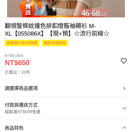
翻領豎條紋撞色排釦燈籠袖襯衫 M-
XL【055086X】【現+預】☆流行前線☆
超取滿NT$699免運
國家/地區配送
NT$1,300
NT$650
已賣出：10件
請選擇商品選項
付款與運送方式
超取滿NT$699免運
付款方式
商品特色
信用卡一次付款