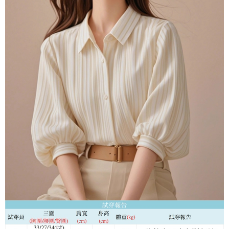
３．未成年的使用者請事先徵得法定代理人或監護人之同意方可使用
付款後7-11取貨
「AFTEE先享後付」，若未經同意申辦者引起之損失，本公司不負相關責
任。
每筆NT$80，滿NT$699(含以上)免運費
４．使用「AFTEE先享後付」時，將依據個別帳號之用戶狀況，依本公司即
時審查核予不同之上限額度；若仍有額度不足之情形，本公司將視審查結果
宅配
請求用戶進行身份認證。
每筆NT$70，滿NT$699(含以上)免運費
５．嚴禁一人註冊多個帳號或使用他人資訊註冊。若發現惡意使用之情形，
恩沛科技股份有限公司將有權停止該用戶之使用額度並採取法律行動。
離島-郵局寄送
每筆NT$90，滿NT$699(含以上)免運費
國家/地區配送
查看運費