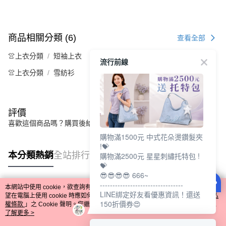
商品相關分類 (6)
查看全部
👚上衣分類
短袖上衣
流行前線
👚上衣分類
雪紡衫
評價
喜歡這個商品嗎？購買後給他一個好評吧
購物滿1500元 中式花朵燙鑽髮夾
!💝
本分類熱銷
全站排行
購物滿2500元 星星刺繡托特包 !
💝
😎😎😎😎 666~
---------------------------------
本網站中使用 cookie，欲查詢有關本網站使用 cookie 方式之詳情，及若您不希
LINE綁定好友看優惠資訊！還送
熱門標籤
望在電腦上使用 cookie 時應如何變更電腦的 cookie 設定，請參閱本網站「
隱私
150折價券😍
權條款
」之 Cookie 聲明。您繼續使用本網站即表示您同意本公司得按本網站使
用條款之 Cookie 聲明使用 cookie。
了解更多 >