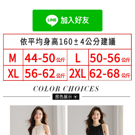
成交易。
Hami Point
AFTEE先享後付是「在收到商品之後才付款」的支付方式。 讓您購物簡單
3.實際核准額度、可分期數及費用金額請依後續交易確認頁面所載為準。
便利好安心！
相關說明
4.訂單成立30分鐘內，如未前往確認交易或遇審核未通過，訂單將自動取
１．簡單：不需註冊會員、不需綁卡、不需儲值。
「Hami Point」為中華電信所提供之點數服務，可於會員專區綁定中華電信
消。如遇「轉專審核」未通過狀況，表示未達大哥付你分期系統評分，恕無
２．便利：只要手機號碼，簡訊認證，即可結帳。
ATM付款
會員帳號後，即可在購物車使用 Hami Point 折抵消費金額 (1點等於1元)。
法說明評估內容。
３．安心：先確認商品／服務後，再付款。
【繳款方式說明】
1.分期款項不併入電信帳單，「大哥付你分期」於每月結算日後寄送繳費提
運送方式
【「AFTEE先享後付」結帳流程】
醒簡訊。
１．於結帳方式選擇「AFTEE先享後付」後，將跳轉至「AFTEE先享後付」
2.透過簡訊連結打開帳單後，可選擇「超商條碼／台灣大直營門市／銀行轉
全家付款取貨
結帳頁面，進行簡訊認證並確認金額後，即可完成結帳。
帳／街口支付／iPASS MONEY」等通路繳費。
２．訂單成立數日內，您將收到繳費通知簡訊。
每筆NT$80，滿NT$699(含以上)免運費
３．收到繳費通知簡訊後14天內，點擊此簡訊中的連結，可透過四大超商／
【注意事項】
ATM／網路銀行／等多元方式進行付款，方視為交易完成。
付款後全家取貨
1.本服務係由「台灣大哥大股份有限公司」（以下簡稱本公司）所提供，讓
※ 請注意：結帳手續完成當下不需立刻繳費，但若您需要取消訂單，請聯絡
用戶於交易時，得透過本服務購買商品或服務，並由商店將買賣／分期付款
每筆NT$80，滿NT$699(含以上)免運費
購買商品的店家。未經商家同意取消之訂單仍視為有效，需透過AFTEE先享
買賣價金債權讓與本公司後，依約使用本公司帳單繳交帳款。
後付繳納相關費用。
2.基於同意付款使用「大哥付你分期」之契約關係目的，商店將以您的個人
付款後萊爾富取貨
※ 交易是否成功請以「AFTEE先享後付 」之結帳頁面顯示為準，若有關於
資料（包含姓名、電話或地址）提供予台灣大哥大進項蒐集、處理及利用，
是否繳費成功／繳費後需取消欲退款等相關疑問，請聯繫「AFTEE先享後付
每筆NT$80，滿NT$699(含以上)免運費
由本公司與您本人進行分期帳單所需資料之確認、核對及更正。
客戶支援中心」
https://netprotections.freshdesk.com/support/home
3.完整用戶服務條款，請詳閱以下連結：
https://oppay.tw/userRule
7-11付款取貨
【注意事項】
每筆NT$80，滿NT$699(含以上)免運費
１．透過由恩沛科技股份有限公司提供之「AFTEE先享後付」服務完成之交
易，需依本服務之必要範圍內提供個人資料，並將交易相關給付款項請求債
付款後7-11取貨
權轉讓予恩沛科技股份有限公司。
２．關於個人資料處理事宜，請瀏覽以下網址：
每筆NT$80，滿NT$699(含以上)免運費
https://aftee.tw/terms/#terms3