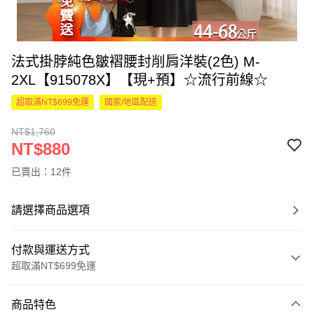
法式掛脖純色皺褶腰封削肩洋裝(2色) M-
2XL【915078X】【現+預】☆流行前線☆
超取滿NT$699免運
國家/地區配送
NT$1,760
NT$880
已賣出：12件
請選擇商品選項
付款與運送方式
超取滿NT$699免運
付款方式
商品特色
信用卡一次付款