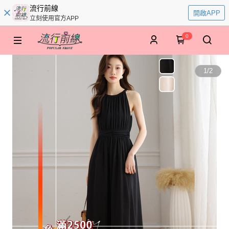
流行前線
開啟APP
立刻使用官方APP
0
1
/
2