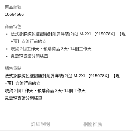
商品編號
超商取貨付款
10664566
LINE Pay
商品特色
Apple Pay
法式掛脖純色皺褶腰封削肩洋裝(2色) M-2XL【915078X】【現
+預】☆流行前線☆
街口支付
現貨 2個工作天，預購商品 3天~14個工作天
悠遊付
急需現貨請分開結單
Google Pay
銷售重點
法式掛脖純色皺褶腰封削肩洋裝(2色) M-2XL【915078X】【現
全支付
+預】☆流行前線☆
全盈+PAY
現貨 2個工作天，預購商品 3天~14個工作天
急需現貨請分開結單
大哥付你分期
相關說明
【大哥付你分期使用說明】
AFTEE先享後付
1.本服務由台灣大哥大提供，台灣大哥大用戶可立即使用無須另外申請。
2.付款方式選擇「大哥付你分期」，訂單成立後會自動跳轉到大哥付的交易
相關說明
詳細說明
相關推薦
流程，驗證手機門號後，選擇欲分期的期數、繳款截止日，確認付款後即完
【關於「AFTEE先享後付」】