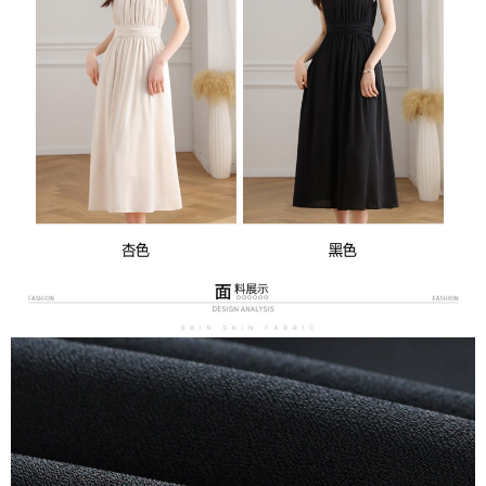
３．未成年的使用者請事先徵得法定代理人或監護人之同意方可使用
宅配
「AFTEE先享後付」，若未經同意申辦者引起之損失，本公司不負相關責
任。
每筆NT$70，滿NT$699(含以上)免運費
４．使用「AFTEE先享後付」時，將依據個別帳號之用戶狀況，依本公司即
時審查核予不同之上限額度；若仍有額度不足之情形，本公司將視審查結果
離島-郵局寄送
請求用戶進行身份認證。
每筆NT$90，滿NT$699(含以上)免運費
５．嚴禁一人註冊多個帳號或使用他人資訊註冊。若發現惡意使用之情形，
恩沛科技股份有限公司將有權停止該用戶之使用額度並採取法律行動。
國家/地區配送
查看運費