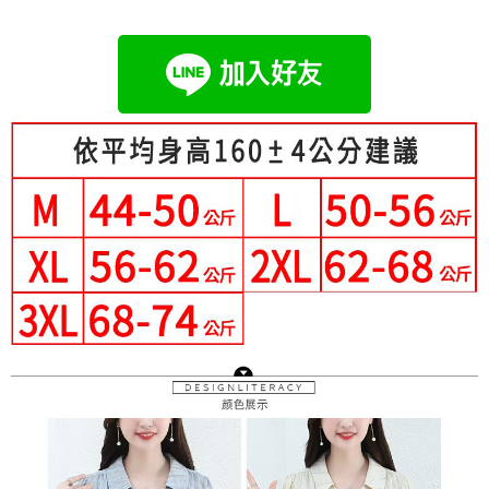
成交易。
Hami Point
AFTEE先享後付是「在收到商品之後才付款」的支付方式。 讓您購物簡單
3.實際核准額度、可分期數及費用金額請依後續交易確認頁面所載為準。
便利好安心！
相關說明
4.訂單成立30分鐘內，如未前往確認交易或遇審核未通過，訂單將自動取
１．簡單：不需註冊會員、不需綁卡、不需儲值。
「Hami Point」為中華電信所提供之點數服務，可於會員專區綁定中華電信
消。如遇「轉專審核」未通過狀況，表示未達大哥付你分期系統評分，恕無
２．便利：只要手機號碼，簡訊認證，即可結帳。
ATM付款
會員帳號後，即可在購物車使用 Hami Point 折抵消費金額 (1點等於1元)。
法說明評估內容。
３．安心：先確認商品／服務後，再付款。
【繳款方式說明】
1.分期款項不併入電信帳單，「大哥付你分期」於每月結算日後寄送繳費提
運送方式
【「AFTEE先享後付」結帳流程】
醒簡訊。
１．於結帳方式選擇「AFTEE先享後付」後，將跳轉至「AFTEE先享後付」
2.透過簡訊連結打開帳單後，可選擇「超商條碼／台灣大直營門市／銀行轉
全家付款取貨
結帳頁面，進行簡訊認證並確認金額後，即可完成結帳。
帳／街口支付／iPASS MONEY」等通路繳費。
２．訂單成立數日內，您將收到繳費通知簡訊。
每筆NT$80，滿NT$699(含以上)免運費
３．收到繳費通知簡訊後14天內，點擊此簡訊中的連結，可透過四大超商／
【注意事項】
ATM／網路銀行／等多元方式進行付款，方視為交易完成。
付款後全家取貨
1.本服務係由「台灣大哥大股份有限公司」（以下簡稱本公司）所提供，讓
※ 請注意：結帳手續完成當下不需立刻繳費，但若您需要取消訂單，請聯絡
用戶於交易時，得透過本服務購買商品或服務，並由商店將買賣／分期付款
每筆NT$80，滿NT$699(含以上)免運費
購買商品的店家。未經商家同意取消之訂單仍視為有效，需透過AFTEE先享
買賣價金債權讓與本公司後，依約使用本公司帳單繳交帳款。
後付繳納相關費用。
2.基於同意付款使用「大哥付你分期」之契約關係目的，商店將以您的個人
萊爾富取貨付款
※ 交易是否成功請以「AFTEE先享後付 」之結帳頁面顯示為準，若有關於
資料（包含姓名、電話或地址）提供予台灣大哥大進項蒐集、處理及利用，
是否繳費成功／繳費後需取消欲退款等相關疑問，請聯繫「AFTEE先享後付
每筆NT$80，滿NT$699(含以上)免運費
由本公司與您本人進行分期帳單所需資料之確認、核對及更正。
客戶支援中心」
https://netprotections.freshdesk.com/support/home
3.完整用戶服務條款，請詳閱以下連結：
https://oppay.tw/userRule
付款後萊爾富取貨
【注意事項】
每筆NT$80，滿NT$699(含以上)免運費
１．透過由恩沛科技股份有限公司提供之「AFTEE先享後付」服務完成之交
易，需依本服務之必要範圍內提供個人資料，並將交易相關給付款項請求債
7-11付款取貨
權轉讓予恩沛科技股份有限公司。
２．關於個人資料處理事宜，請瀏覽以下網址：
每筆NT$80，滿NT$699(含以上)免運費
https://aftee.tw/terms/#terms3