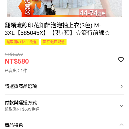
翻領流線印花釦飾泡泡袖上衣(3色) M-
3XL【585045X】【現+預】☆流行前線☆
超取滿NT$699免運
國家/地區配送
NT$1,160
NT$580
已賣出：1件
請選擇商品選項
付款與運送方式
超取滿NT$699免運
付款方式
商品特色
信用卡一次付款