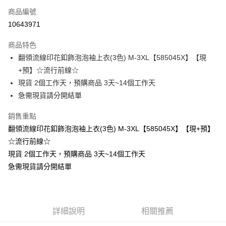
商品編號
超商取貨付款
10643971
LINE Pay
商品特色
Apple Pay
翻領流線印花釦飾泡泡袖上衣(3色) M-3XL【585045X】【現
+預】☆流行前線☆
街口支付
現貨 2個工作天，預購商品 3天~14個工作天
悠遊付
急需現貨請分開結單
Google Pay
銷售重點
翻領流線印花釦飾泡泡袖上衣(3色) M-3XL【585045X】【現+預】
全支付
☆流行前線☆
全盈+PAY
現貨 2個工作天，預購商品 3天~14個工作天
急需現貨請分開結單
大哥付你分期
相關說明
【大哥付你分期使用說明】
AFTEE先享後付
1.本服務由台灣大哥大提供，台灣大哥大用戶可立即使用無須另外申請。
2.付款方式選擇「大哥付你分期」，訂單成立後會自動跳轉到大哥付的交易
相關說明
詳細說明
相關推薦
流程，驗證手機門號後，選擇欲分期的期數、繳款截止日，確認付款後即完
【關於「AFTEE先享後付」】