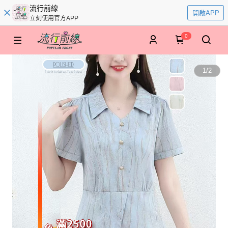
流行前線
開啟APP
立刻使用官方APP
0
1
/
2