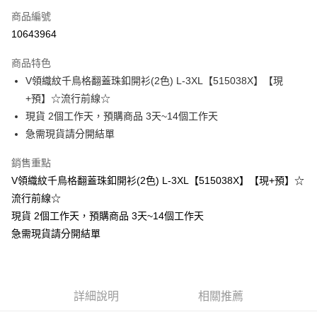
商品編號
超商取貨付款
10643964
LINE Pay
商品特色
Apple Pay
V領織紋千鳥格翻蓋珠釦開衫(2色) L-3XL【515038X】【現
+預】☆流行前線☆
街口支付
現貨 2個工作天，預購商品 3天~14個工作天
悠遊付
急需現貨請分開結單
Google Pay
銷售重點
V領織紋千鳥格翻蓋珠釦開衫(2色) L-3XL【515038X】【現+預】☆
全支付
流行前線☆
全盈+PAY
現貨 2個工作天，預購商品 3天~14個工作天
急需現貨請分開結單
大哥付你分期
相關說明
【大哥付你分期使用說明】
AFTEE先享後付
1.本服務由台灣大哥大提供，台灣大哥大用戶可立即使用無須另外申請。
2.付款方式選擇「大哥付你分期」，訂單成立後會自動跳轉到大哥付的交易
相關說明
詳細說明
相關推薦
流程，驗證手機門號後，選擇欲分期的期數、繳款截止日，確認付款後即完
【關於「AFTEE先享後付」】