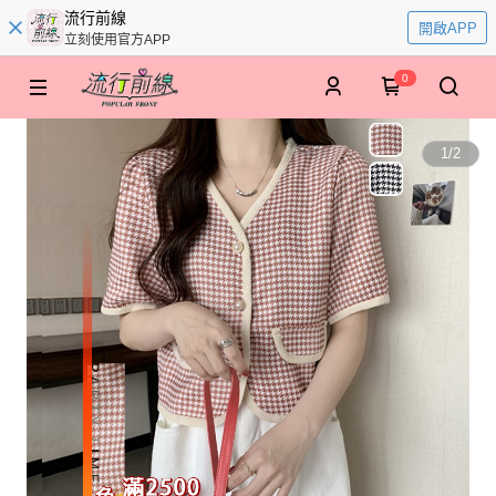
流行前線
開啟APP
立刻使用官方APP
0
1
/
2