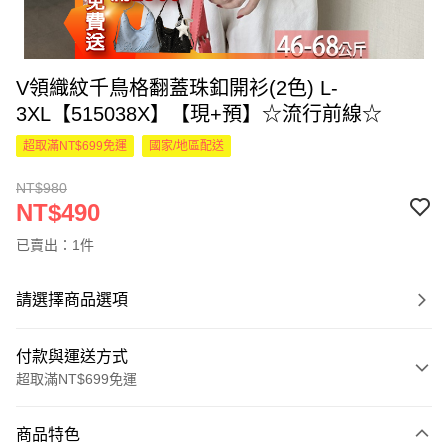
V領織紋千鳥格翻蓋珠釦開衫(2色) L-
3XL【515038X】【現+預】☆流行前線☆
超取滿NT$699免運
國家/地區配送
NT$980
NT$490
已賣出：1件
請選擇商品選項
付款與運送方式
超取滿NT$699免運
付款方式
商品特色
信用卡一次付款