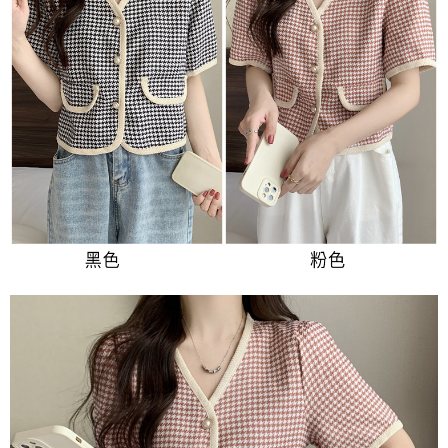
３．未成年的使用者請事先徵得法定代理人或監護人之同意方可使用
宅配
「AFTEE先享後付」，若未經同意申辦者引起之損失，本公司不負相關責
任。
每筆NT$70，滿NT$699(含以上)免運費
４．使用「AFTEE先享後付」時，將依據個別帳號之用戶狀況，依本公司即
時審查核予不同之上限額度；若仍有額度不足之情形，本公司將視審查結果
離島-郵局寄送
請求用戶進行身份認證。
每筆NT$90，滿NT$699(含以上)免運費
５．嚴禁一人註冊多個帳號或使用他人資訊註冊。若發現惡意使用之情形，
恩沛科技股份有限公司將有權停止該用戶之使用額度並採取法律行動。
國家/地區配送
查看運費