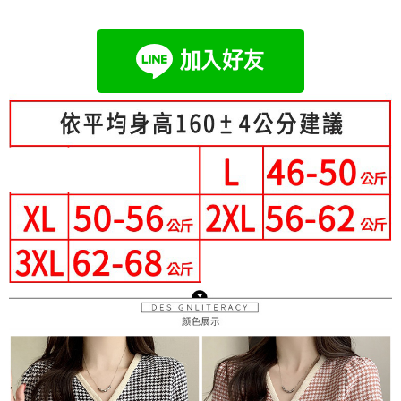
成交易。
Hami Point
AFTEE先享後付是「在收到商品之後才付款」的支付方式。 讓您購物簡單
3.實際核准額度、可分期數及費用金額請依後續交易確認頁面所載為準。
便利好安心！
相關說明
4.訂單成立30分鐘內，如未前往確認交易或遇審核未通過，訂單將自動取
１．簡單：不需註冊會員、不需綁卡、不需儲值。
「Hami Point」為中華電信所提供之點數服務，可於會員專區綁定中華電信
消。如遇「轉專審核」未通過狀況，表示未達大哥付你分期系統評分，恕無
２．便利：只要手機號碼，簡訊認證，即可結帳。
ATM付款
會員帳號後，即可在購物車使用 Hami Point 折抵消費金額 (1點等於1元)。
法說明評估內容。
３．安心：先確認商品／服務後，再付款。
【繳款方式說明】
1.分期款項不併入電信帳單，「大哥付你分期」於每月結算日後寄送繳費提
運送方式
【「AFTEE先享後付」結帳流程】
醒簡訊。
１．於結帳方式選擇「AFTEE先享後付」後，將跳轉至「AFTEE先享後付」
2.透過簡訊連結打開帳單後，可選擇「超商條碼／台灣大直營門市／銀行轉
全家付款取貨
結帳頁面，進行簡訊認證並確認金額後，即可完成結帳。
帳／街口支付／iPASS MONEY」等通路繳費。
２．訂單成立數日內，您將收到繳費通知簡訊。
每筆NT$80，滿NT$699(含以上)免運費
３．收到繳費通知簡訊後14天內，點擊此簡訊中的連結，可透過四大超商／
【注意事項】
ATM／網路銀行／等多元方式進行付款，方視為交易完成。
付款後全家取貨
1.本服務係由「台灣大哥大股份有限公司」（以下簡稱本公司）所提供，讓
※ 請注意：結帳手續完成當下不需立刻繳費，但若您需要取消訂單，請聯絡
用戶於交易時，得透過本服務購買商品或服務，並由商店將買賣／分期付款
每筆NT$80，滿NT$699(含以上)免運費
購買商品的店家。未經商家同意取消之訂單仍視為有效，需透過AFTEE先享
買賣價金債權讓與本公司後，依約使用本公司帳單繳交帳款。
後付繳納相關費用。
2.基於同意付款使用「大哥付你分期」之契約關係目的，商店將以您的個人
付款後萊爾富取貨
※ 交易是否成功請以「AFTEE先享後付 」之結帳頁面顯示為準，若有關於
資料（包含姓名、電話或地址）提供予台灣大哥大進項蒐集、處理及利用，
是否繳費成功／繳費後需取消欲退款等相關疑問，請聯繫「AFTEE先享後付
每筆NT$80，滿NT$699(含以上)免運費
由本公司與您本人進行分期帳單所需資料之確認、核對及更正。
客戶支援中心」
https://netprotections.freshdesk.com/support/home
3.完整用戶服務條款，請詳閱以下連結：
https://oppay.tw/userRule
7-11付款取貨
【注意事項】
每筆NT$80，滿NT$699(含以上)免運費
１．透過由恩沛科技股份有限公司提供之「AFTEE先享後付」服務完成之交
易，需依本服務之必要範圍內提供個人資料，並將交易相關給付款項請求債
付款後7-11取貨
權轉讓予恩沛科技股份有限公司。
２．關於個人資料處理事宜，請瀏覽以下網址：
每筆NT$80，滿NT$699(含以上)免運費
https://aftee.tw/terms/#terms3