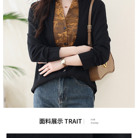
３．未成年的使用者請事先徵得法定代理人或監護人之同意方可使用
宅配
「AFTEE先享後付」，若未經同意申辦者引起之損失，本公司不負相關責
任。
每筆NT$70，滿NT$699(含以上)免運費
４．使用「AFTEE先享後付」時，將依據個別帳號之用戶狀況，依本公司即
時審查核予不同之上限額度；若仍有額度不足之情形，本公司將視審查結果
離島-郵局寄送
請求用戶進行身份認證。
每筆NT$90，滿NT$699(含以上)免運費
５．嚴禁一人註冊多個帳號或使用他人資訊註冊。若發現惡意使用之情形，
恩沛科技股份有限公司將有權停止該用戶之使用額度並採取法律行動。
國家/地區配送
查看運費