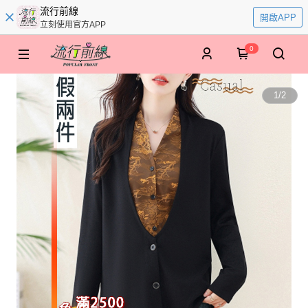
流行前線
開啟APP
立刻使用官方APP
0
1
/
2