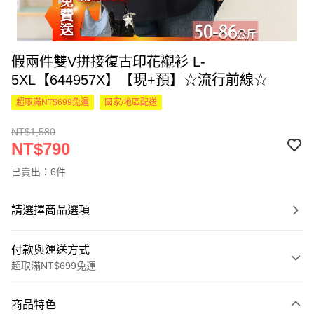
假兩件雙V拼接復古印花襯衫 L-
5XL【644957X】【現+預】☆流行前線☆
超取滿NT$699免運
國家/地區配送
NT$1,580
NT$790
已賣出：6件
請選擇商品選項
付款與運送方式
超取滿NT$699免運
付款方式
商品特色
信用卡一次付款