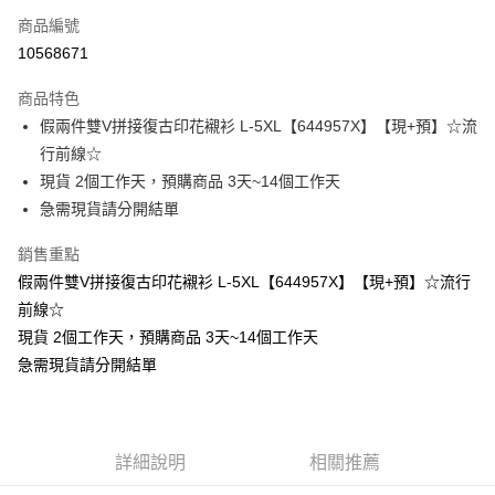
商品編號
超商取貨付款
10568671
LINE Pay
商品特色
Apple Pay
假兩件雙V拼接復古印花襯衫 L-5XL【644957X】【現+預】☆流
行前線☆
街口支付
現貨 2個工作天，預購商品 3天~14個工作天
悠遊付
急需現貨請分開結單
Google Pay
銷售重點
假兩件雙V拼接復古印花襯衫 L-5XL【644957X】【現+預】☆流行
全支付
前線☆
全盈+PAY
現貨 2個工作天，預購商品 3天~14個工作天
急需現貨請分開結單
大哥付你分期
相關說明
【大哥付你分期使用說明】
AFTEE先享後付
1.本服務由台灣大哥大提供，台灣大哥大用戶可立即使用無須另外申請。
2.付款方式選擇「大哥付你分期」，訂單成立後會自動跳轉到大哥付的交易
相關說明
詳細說明
相關推薦
流程，驗證手機門號後，選擇欲分期的期數、繳款截止日，確認付款後即完
【關於「AFTEE先享後付」】