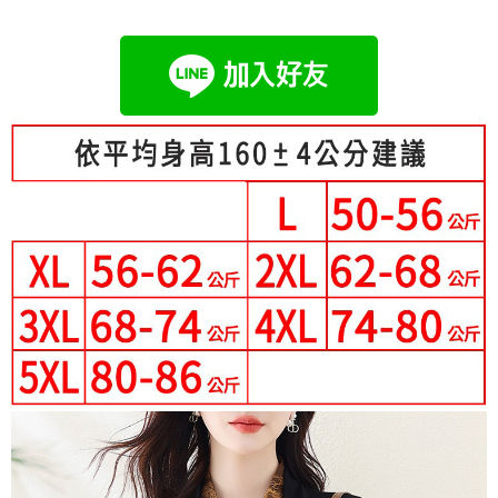
成交易。
Hami Point
AFTEE先享後付是「在收到商品之後才付款」的支付方式。 讓您購物簡單
3.實際核准額度、可分期數及費用金額請依後續交易確認頁面所載為準。
便利好安心！
相關說明
4.訂單成立30分鐘內，如未前往確認交易或遇審核未通過，訂單將自動取
１．簡單：不需註冊會員、不需綁卡、不需儲值。
「Hami Point」為中華電信所提供之點數服務，可於會員專區綁定中華電信
消。如遇「轉專審核」未通過狀況，表示未達大哥付你分期系統評分，恕無
２．便利：只要手機號碼，簡訊認證，即可結帳。
ATM付款
會員帳號後，即可在購物車使用 Hami Point 折抵消費金額 (1點等於1元)。
法說明評估內容。
３．安心：先確認商品／服務後，再付款。
【繳款方式說明】
1.分期款項不併入電信帳單，「大哥付你分期」於每月結算日後寄送繳費提
運送方式
【「AFTEE先享後付」結帳流程】
醒簡訊。
１．於結帳方式選擇「AFTEE先享後付」後，將跳轉至「AFTEE先享後付」
2.透過簡訊連結打開帳單後，可選擇「超商條碼／台灣大直營門市／銀行轉
全家付款取貨
結帳頁面，進行簡訊認證並確認金額後，即可完成結帳。
帳／街口支付／iPASS MONEY」等通路繳費。
２．訂單成立數日內，您將收到繳費通知簡訊。
每筆NT$80，滿NT$699(含以上)免運費
３．收到繳費通知簡訊後14天內，點擊此簡訊中的連結，可透過四大超商／
【注意事項】
ATM／網路銀行／等多元方式進行付款，方視為交易完成。
付款後全家取貨
1.本服務係由「台灣大哥大股份有限公司」（以下簡稱本公司）所提供，讓
※ 請注意：結帳手續完成當下不需立刻繳費，但若您需要取消訂單，請聯絡
用戶於交易時，得透過本服務購買商品或服務，並由商店將買賣／分期付款
每筆NT$80，滿NT$699(含以上)免運費
購買商品的店家。未經商家同意取消之訂單仍視為有效，需透過AFTEE先享
買賣價金債權讓與本公司後，依約使用本公司帳單繳交帳款。
後付繳納相關費用。
2.基於同意付款使用「大哥付你分期」之契約關係目的，商店將以您的個人
付款後萊爾富取貨
※ 交易是否成功請以「AFTEE先享後付 」之結帳頁面顯示為準，若有關於
資料（包含姓名、電話或地址）提供予台灣大哥大進項蒐集、處理及利用，
是否繳費成功／繳費後需取消欲退款等相關疑問，請聯繫「AFTEE先享後付
每筆NT$80，滿NT$699(含以上)免運費
由本公司與您本人進行分期帳單所需資料之確認、核對及更正。
客戶支援中心」
https://netprotections.freshdesk.com/support/home
3.完整用戶服務條款，請詳閱以下連結：
https://oppay.tw/userRule
7-11付款取貨
【注意事項】
每筆NT$80，滿NT$699(含以上)免運費
１．透過由恩沛科技股份有限公司提供之「AFTEE先享後付」服務完成之交
易，需依本服務之必要範圍內提供個人資料，並將交易相關給付款項請求債
付款後7-11取貨
權轉讓予恩沛科技股份有限公司。
２．關於個人資料處理事宜，請瀏覽以下網址：
每筆NT$80，滿NT$699(含以上)免運費
https://aftee.tw/terms/#terms3