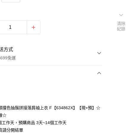
清除
紀錄
送方式
699免運
次付款
付款
領撞色抽鬚拼接落肩袖上衣 F【634862X】【現+預】☆
線☆
個工作天，預購商品 3天~14個工作天
貨請分開結單