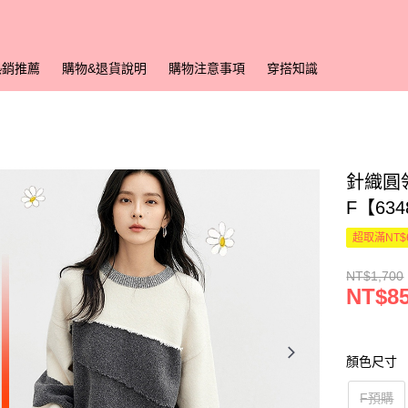
熱銷推薦
購物&退貨說明
購物注意事項
穿搭知識
針織圓
F【63
超取滿NT$
NT$1,700
NT$8
顏色尺寸
F預購