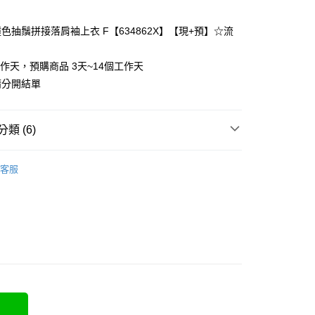
色抽鬚拼接落肩袖上衣 F【634862X】【現+預】☆流
y
工作天，預購商品 3天~14個工作天
請分開結單
分期
類 (6)
你分期使用說明】

享後付
由台灣大哥大提供，台灣大哥大用戶可立即使用無須另外申請。
客服
式選擇「大哥付你分期」，訂單成立後會自動跳轉到大哥付的交易
類
長袖上衣
證手機門號後，選擇欲分期的期數、繳款截止日，確認付款後即
FTEE先享後付」】
t
。
先享後付是「在收到商品之後才付款」的支付方式。 讓您購物簡單
類
針織/毛衣
准額度、可分期數及費用金額請依後續交易確認頁面所載為準。
心！
立30分鐘內，如未前往確認交易或遇審核未通過，訂單將自動取
類
圓領上衣
：不需註冊會員、不需綁卡、不需儲值。
 Point」為中華電信所提供之點數服務，可於會員專區綁定中華電
「轉專審核」未通過狀況，表示未達大哥付你分期系統評分，恕
：只要手機號碼，簡訊認證，即可結帳。
，即可在購物車使用 Hami Point 折抵消費金額 (1點等於1
5-55kg)
評估內容。
：先確認商品／服務後，再付款。
式說明】
5-70kg)
項不併入電信帳單，「大哥付你分期」於每月結算日後寄送繳費提
EE先享後付」結帳流程】
方式選擇「AFTEE先享後付」後，將跳轉至「AFTEE先享後
訊連結打開帳單後，可選擇「超商條碼／台灣大直營門市／銀行轉
頁面，進行簡訊認證並確認金額後，即可完成結帳。
取貨
付／iPASS MONEY」等通路繳費。