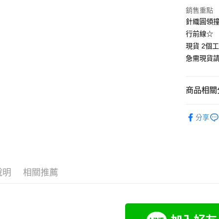
悠遊付
銷售重點
針織圓領撞
Google Pa
行前線☆
全支付
現貨 2個
急需現貨
全盈+PAY
大哥付你
商品相關分
相關說明
【大哥付
🍀春秋款
AFTEE先
1.本服務
分享
2.付款方
相關說明
👚上衣分
流程，驗
【關於「A
Hami Poin
完成交易
AFTEE
👚上衣分
3.實際核
便利好安
相關說明
4.訂單成
👚上衣分
１．簡單
「Hami
消。如遇
ATM付款
２．便利
信會員帳號後
說明
相關推薦
小尺碼女裝(4
無法說明
３．安心
元)。
【繳款方
中尺碼女裝(5
1.分期款
【「AFT
運送方式
醒簡訊。
１．於結帳
2.透過簡
付」結帳
全家付款
帳／街口支