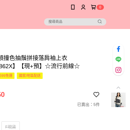
0
領撞色抽鬚拼接落肩袖上衣
4862X】【現+預】☆流行前線☆
699免運
國家/地區配送
50
已賣出：5件
F現貨