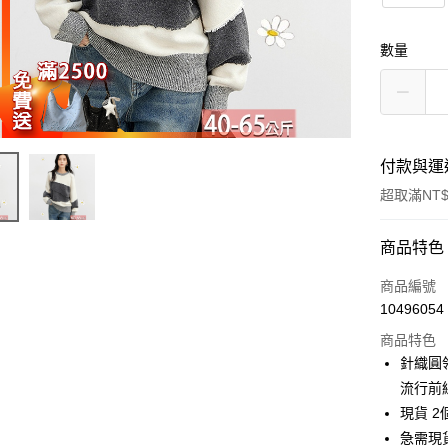
數量
付款與運
超取滿NT$
付款方式
商品特色
信用卡一
商品編號
10496054
超商取貨
商品特色
LINE Pay
針織圓
流行前
Apple Pay
現貨 2
街口支付
急需現