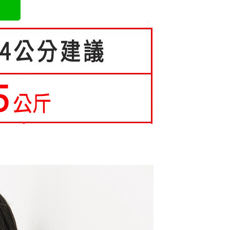
成立數日內，您將收到繳費通知簡訊。
費通知簡訊後14天內，點擊此簡訊中的連結，可透過四大超商
0，滿NT$699(含以上)免運費
項】
網路銀行／等多元方式進行付款，方視為交易完成。
係由「台灣大哥大股份有限公司」（以下簡稱本公司）所提供，讓
：結帳手續完成當下不需立刻繳費，但若您需要取消訂單，請聯
家取貨
易時，得透過本服務購買商品或服務，並由商店將買賣／分期付
的店家。未經商家同意取消之訂單仍視為有效，需透過AFTEE
0，滿NT$699(含以上)免運費
金債權讓與本公司後，依約使用本公司帳單繳交帳款。
繳納相關費用。
意付款使用「大哥付你分期」之契約關係目的，商店將以您的個人
否成功請以「AFTEE先享後付 」之結帳頁面顯示為準，若有關於
爾富取貨
含姓名、電話或地址）提供予台灣大哥大進項蒐集、處理及利
功／繳費後需取消欲退款等相關疑問，請聯繫「AFTEE先享後
公司與您本人進行分期帳單所需資料之確認、核對及更正。
援中心」
https://netprotections.freshdesk.com/support/home
0，滿NT$699(含以上)免運費
戶服務條款，請詳閱以下連結：
https://oppay.tw/userRule
項】
取貨
恩沛科技股份有限公司提供之「AFTEE先享後付」服務完成之
0，滿NT$699(含以上)免運費
依本服務之必要範圍內提供個人資料，並將交易相關給付款項請
讓予恩沛科技股份有限公司。
1取貨
個人資料處理事宜，請瀏覽以下網址：
ee.tw/terms/#terms3
0，滿NT$699(含以上)免運費
年的使用者請事先徵得法定代理人或監護人之同意方可使用
E先享後付」，若未經同意申辦者引起之損失，本公司不負相關責
0，滿NT$699(含以上)免運費
AFTEE先享後付」時，將依據個別帳號之用戶狀況，依本公司
核予不同之上限額度；若仍有額度不足之情形，本公司將視審查
寄送
用戶進行身份認證。
一人註冊多個帳號或使用他人資訊註冊。若發現惡意使用之情
0，滿NT$699(含以上)免運費
科技股份有限公司將有權停止該用戶之使用額度並採取法律行
配送
查看運費