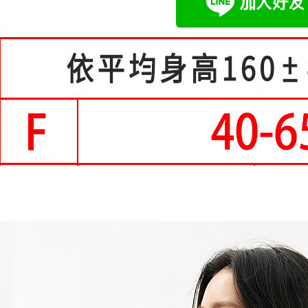
２．訂單
３．收到繳
每筆NT$8
【注意事
／ATM／
1.本服務
※ 請注意
付款後全
用戶於交
絡購買商品
每筆NT$8
款買賣價
先享後付
2.基於同
※ 交易是
付款後萊
資料（包
是否繳費成
用，由本
付客戶支
每筆NT$8
3.完整用
【注意事
7-11付款
１．透過由
每筆NT$8
交易，需
求債權轉
付款後7-1
２．關於
https://aft
每筆NT$8
３．未成
「AFTE
宅配
任。
每筆NT$7
４．使用「
即時審查
離島-郵局
結果請求
５．嚴禁
每筆NT$9
形，恩沛
動。
國家/地區